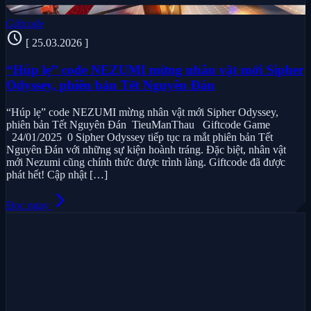
Giftcode
schedule
[ 25.03.2026 ]
“Húp lẹ” code NEZUMI mừng nhân vật mới Sipher
Odyssey, phiên bản Tết Nguyên Đán
“Húp lẹ” code NEZUMI mừng nhân vật mới Sipher Odyssey,
phiên bản Tết Nguyên Đán TieuManThau Giftcode Game
24/01/2025 0 Sipher Odyssey tiếp tục ra mắt phiên bản Tết
Nguyên Đán với những sự kiện hoành tráng. Đặc biệt, nhân vật
mới Nezumi cũng chính thức được trình làng. Giftcode đã được
phát hết! Cập nhật […]
arrow_forward_ios
Đọc ngay