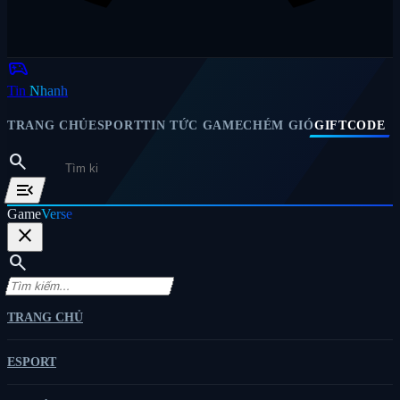
sports_esports
Tin
Nhanh
TRANG CHỦ
ESPORT
TIN TỨC GAME
CHÉM GIÓ
GIFTCODE
search
menu_open
Game
Verse
close
search
TRANG CHỦ
ESPORT