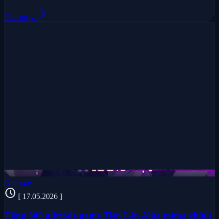
arrow_forward_ios
Đọc ngay
Giftcode
schedule
[ 17.05.2026 ]
Tặng 300 giftcode game Tiến Lên Alita mừng chính