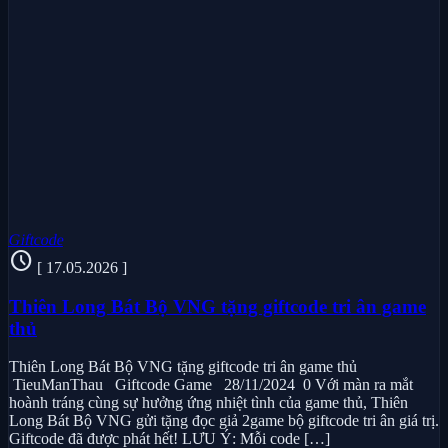
Giftcode
schedule
[ 17.05.2026 ]
Thiên Long Bát Bộ VNG tặng giftcode tri ân game
thủ
Thiên Long Bát Bộ VNG tặng giftcode tri ân game thủ
TieuManThau Giftcode Game 28/11/2024 0 Với màn ra mắt
hoành tráng cùng sự hưởng ứng nhiệt tình của game thủ, Thiên
Long Bát Bộ VNG gửi tặng đọc giả 2game bộ giftcode tri ân giá trị.
Giftcode đã được phát hết! LƯU Ý: Mỗi code […]