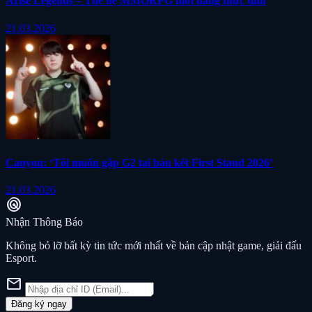
Arise Legends – Thế hệ MMORPG mới đang thức tỉnh
21.03.2026
Canyon: ‘Tôi muốn gặp G2 tại bán kết First Stand 2026’
21.03.2026
radar
Nhận Thông Báo
Không bỏ lỡ bất kỳ tin tức mới nhất về bản cập nhật game, giải đấu
Esport.
mail
Đăng ký ngay