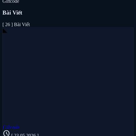
Giftcode
Bài Viết
[ 26 ] Bài Viết
Giftcode
schedule
[ 23.05.2026 ]