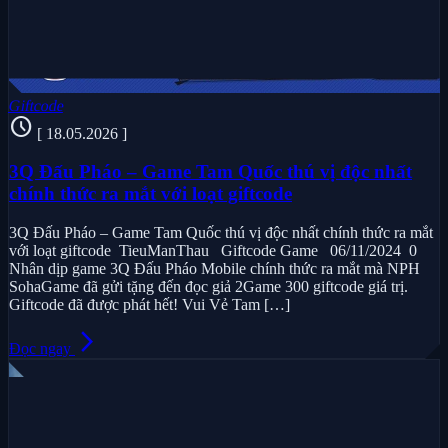
Giftcode
schedule
[ 18.05.2026 ]
3Q Đấu Pháo – Game Tam Quốc thú vị độc nhất
chính thức ra mắt với loạt giftcode
3Q Đấu Pháo – Game Tam Quốc thú vị độc nhất chính thức ra mắt
với loạt giftcode TieuManThau Giftcode Game 06/11/2024 0
Nhân dịp game 3Q Đấu Pháo Mobile chính thức ra mắt mà NPH
SohaGame đã gửi tặng đến đọc giả 2Game 300 giftcode giá trị.
Giftcode đã được phát hết! Vui Vẻ Tam […]
arrow_forward_ios
Đọc ngay