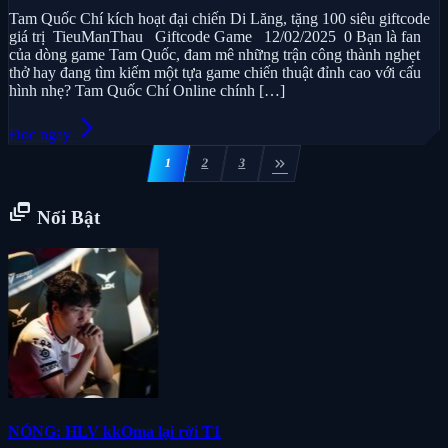
Tam Quốc Chí kích hoạt đại chiến Di Lăng, tặng 100 siêu giftcode
giá trị TieuManThau Giftcode Game 12/02/2025 0 Bạn là fan
của dòng game Tam Quốc, đam mê những trận công thành nghẹt
thở hay đang tìm kiếm một tựa game chiến thuật đỉnh cao với cấu
hình nhẹ? Tam Quốc Chí Online chính […]
arrow_forward_ios
Đọc ngay
Phân
keyboard_double_arrow_right
1
2
3
trang
bài
dynamic_feed
Nổi Bật
viết
NÓNG: HLV kkOma lại rời T1