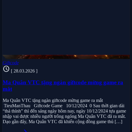
Giftcode
schedule
[ 28.03.2026 ]
Ma Quân VTC tặng ngàn giftcode mừng game ra
mắt
Ma Quân VTC tặng ngàn giftcode mừng game ra mắt
TieuManThau Giftcode Game 10/12/2024 0 Sau thời gian dài
“thả thính” thì đến sáng ngày hôm nay, ngày 10/12/2024 tựa game
nhập vai được nhiều người trông ngóng Ma Quân VTC đã ra mắt.
Dạo gần đây, Ma Quân VTC đã khiến cộng đồng game thủ […]