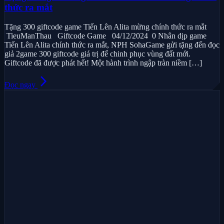
thức ra mắt
Tặng 300 giftcode game Tiến Lên Alita mừng chính thức ra mắt
TieuManThau Giftcode Game 04/12/2024 0 Nhân dịp game
Tiến Lên Alita chính thức ra mắt, NPH SohaGame gửi tặng đến đọc
giả 2game 300 giftcode giá trị để chinh phục vùng đất mới.
Giftcode đã được phát hết! Một hành trình ngập tràn niềm […]
arrow_forward_ios
Đọc ngay