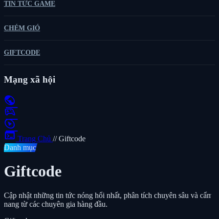
TIN TỨC GAME
CHÉM GIÓ
GIFTCODE
Mạng xã hội
public
sports_esports
play_circle
terminal
Trang Chủ
//
Giftcode
Danh mục
Giftcode
Cập nhật những tin tức nóng hổi nhất, phân tích chuyên sâu và cẩm
nang từ các chuyên gia hàng đầu.