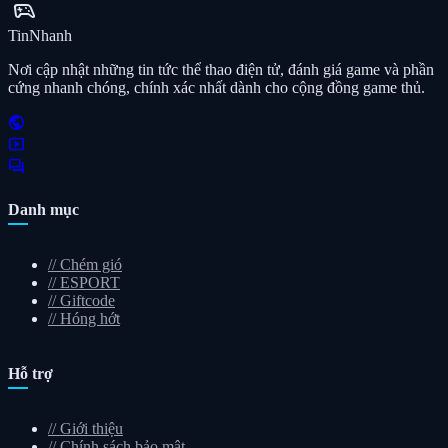
sports_esports
Tin
Nhanh
Nơi cập nhật những tin tức thể thao điện tử, đánh giá game và phần
cứng nhanh chóng, chính xác nhất dành cho cộng đồng game thủ.
public
smart_display
forum
Danh mục
//
Chém gió
//
ESPORT
//
Giftcode
//
Hóng hớt
Hỗ trợ
//
Giới thiệu
//
Chính sách bảo mật