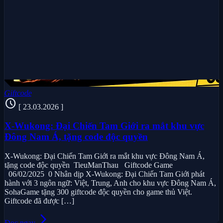
Giftcode
schedule
[ 23.03.2026 ]
X-Wukong: Đại Chiến Tam Giới ra mắt khu vực
Đông Nam Á, tặng code độc quyền
X-Wukong: Đại Chiến Tam Giới ra mắt khu vực Đông Nam Á,
tặng code độc quyền TieuManThau Giftcode Game
06/02/2025 0 Nhân dịp X-Wukong: Đại Chiến Tam Giới phát
hành với 3 ngôn ngữ: Việt, Trung, Anh cho khu vực Đông Nam Á,
SohaGame tặng 300 giftcode độc quyền cho game thủ Việt.
Giftcode đã được […]
arrow_forward_ios
Đọc ngay