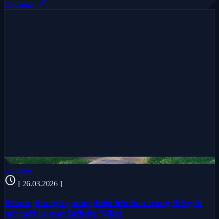
arrow_forward_ios
Đọc ngay
Giftcode
schedule
[ 26.03.2026 ]
Khám phá tựa game phiêu lưu hóa trang thế giới
mở mới ra mắt Infinity Nikki