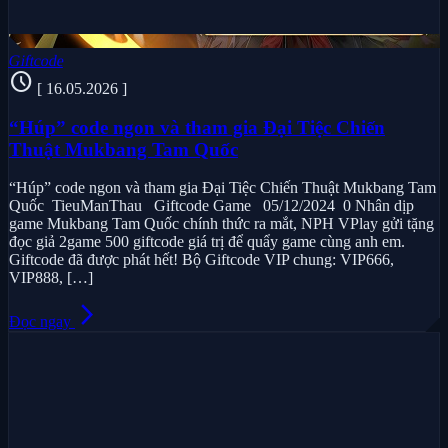
Giftcode
schedule
[ 16.05.2026 ]
“Húp” code ngon và tham gia Đại Tiệc Chiến
Thuật Mukbang Tam Quốc
“Húp” code ngon và tham gia Đại Tiệc Chiến Thuật Mukbang Tam
Quốc TieuManThau Giftcode Game 05/12/2024 0 Nhân dịp
game Mukbang Tam Quốc chính thức ra mắt, NPH VPlay gửi tặng
đọc giả 2game 500 giftcode giá trị để quẩy game cùng anh em.
Giftcode đã được phát hết! Bộ Giftcode VIP chung: VIP666,
VIP888, […]
arrow_forward_ios
Đọc ngay