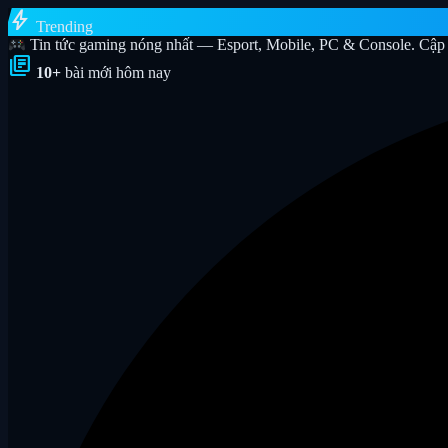
bolt
Trending
Tin tức gaming nóng nhất — Esport, Mobile, PC & Console. Cập 
library_books
10+
bài mới hôm nay