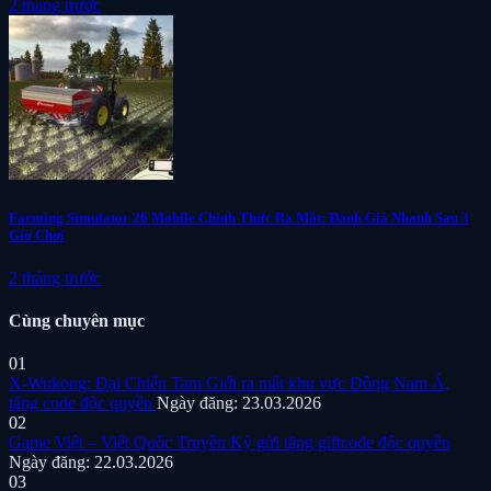
2 tháng trước
Farming Simulator 26 Mobile Chính Thức Ra Mắt: Đánh Giá Nhanh Sau 3
Giờ Chơi
2 tháng trước
Cùng chuyên mục
01
X-Wukong: Đại Chiến Tam Giới ra mắt khu vực Đông Nam Á,
tặng code độc quyền
Ngày đăng: 23.03.2026
02
Game Việt – Việt Quốc Truyền Kỳ gửi tặng giftcode độc quyền
Ngày đăng: 22.03.2026
03