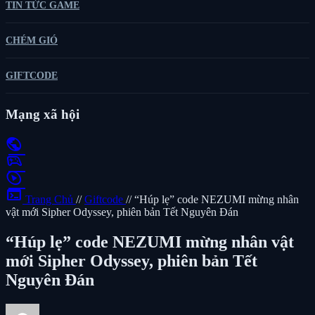
TIN TỨC GAME
CHÉM GIÓ
GIFTCODE
Mạng xã hội
public
sports_esports
play_circle
terminal
Trang Chủ
//
Giftcode
//
“Húp lẹ” code NEZUMI mừng nhân
vật mới Sipher Odyssey, phiên bản Tết Nguyên Đán
“Húp lẹ” code NEZUMI mừng nhân vật
mới Sipher Odyssey, phiên bản Tết
Nguyên Đán