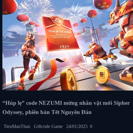
“Húp lẹ” code NEZUMI mừng nhân vật mới Sipher
Odyssey, phiên bản Tết Nguyên Đán
TieuManThau
Giftcode Game
24/01/2025
0