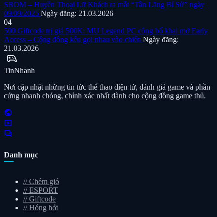
SROM – Huyền Thoại Lữ Khách ra mắt “Tần Lăng Bí Sử” ngày
09/09/2025
Ngày đăng: 21.03.2026
04
500 Giftcode trị giá 500K: MU Legend PC công bố khai mở Early
Access – Cộng đồng kêu gọi nhau vào chiến
Ngày đăng:
21.03.2026
sports_esports
Tin
Nhanh
Nơi cập nhật những tin tức thể thao điện tử, đánh giá game và phần
cứng nhanh chóng, chính xác nhất dành cho cộng đồng game thủ.
public
smart_display
forum
Danh mục
//
Chém gió
//
ESPORT
//
Giftcode
//
Hóng hớt