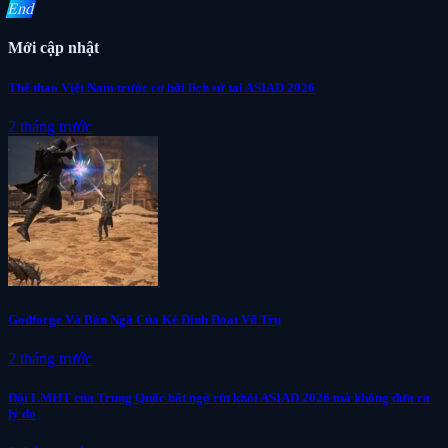
End
Mới cập nhật
Thể thao Việt Nam trước cơ hội lịch sử tại ASIAD 2026
2 tháng trước
Godforge Và Bản Ngã Của Kẻ Định Đoạt Vũ Trụ
2 tháng trước
Đội LMHT của Trung Quốc bất ngờ rút khỏi ASIAD 2026 mà không đưa ra
lý do