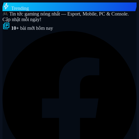
bolt
Trending
Tin tức gaming nóng nhất — Esport, Mobile, PC & Console.
Cập nhật mỗi ngày!
library_books
10+
bài mới hôm nay