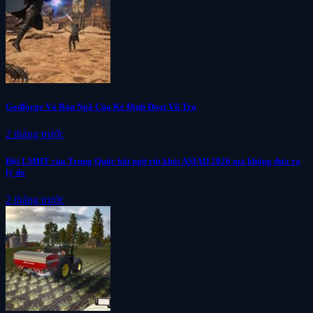
Godforge Và Bản Ngã Của Kẻ Định Đoạt Vũ Trụ
2 tháng trước
Đội LMHT của Trung Quốc bất ngờ rút khỏi ASIAD 2026 mà không đưa ra
lý do
2 tháng trước