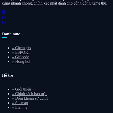
cứng nhanh chóng, chính xác nhất dành cho cộng đồng game thủ.
public
smart_display
forum
Danh mục
//
Chém gió
//
ESPORT
//
Giftcode
//
Hóng hớt
Hỗ trợ
//
Giới thiệu
//
Chính sách bảo mật
//
Điều khoản sử dụng
//
Sitemap
//
Liên hệ