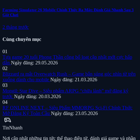
Farming Simulator 26 Mobile Chính Thức Ra Mắt: Đánh Giá Nhanh Sau 3
Giờ Chơi
2 tháng trước
Cùng chuyên mục
01
Tựa game 20 tuổi Phong Thần công bố loạt cập nhật mới cực hấp
dẫn
Ngày đăng: 29.05.2026
02
Blizzard ra mắt Overwatch Rush – Game bắn súng góc nhìn từ trên
xuống dành cho mobile
Ngày đăng: 21.03.2026
03
Mongil: Star Dive – Siêu phẩm ARPG “chữa lành” mở đăng ký
trước
Ngày đăng: 20.03.2026
04
RF ONLINE NEXT – Siêu Phẩm MMORPG Sci-Fi Chính Thức
Mở Đăng Ký Toàn Cầu
Ngày đăng: 23.05.2026
sports_esports
Tin
Nhanh
Nơi cập nhật những tin tức thể thao điện tử, đánh giá game và phần