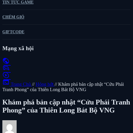
TIN TỨC GAME
CHÉM GIÓ
GIFTCODE
Mạng xã hội
public
sports_esports
play_circle
terminal
Trang Chủ
//
Hóng hớt
//
Khám phá bản cập nhật “Cửu Phái
Tranh Phong” của Thiên Long Bát Bộ VNG
Khám phá bản cập nhật “Cửu Phái Tranh
Phong” của Thiên Long Bát Bộ VNG