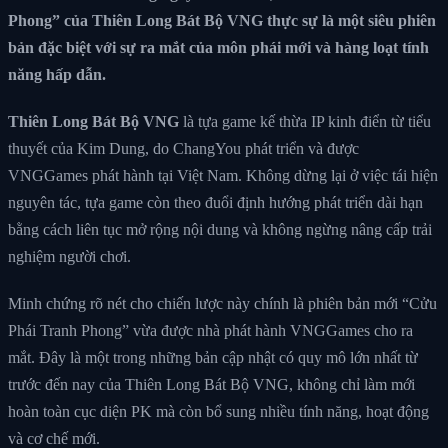
Phong” của Thiên Long Bát Bộ VNG thực sự là một siêu phiên
bản đặc biệt với sự ra mắt của môn phái mới và hàng loạt tính
năng hấp dẫn.
Thiên Long Bát Bộ VNG
là tựa game kế thừa IP kinh điển từ tiểu
thuyết của Kim Dung, do ChangYou phát triển và được
VNGGames phát hành tại Việt Nam. Không dừng lại ở việc tái hiện
nguyên tác, tựa game còn theo đuổi định hướng phát triển dài hạn
bằng cách liên tục mở rộng nội dung và không ngừng nâng cấp trải
nghiệm người chơi.
Minh chứng rõ nét cho chiến lược này chính là phiên bản mới “Cửu
Phái Tranh Phong” vừa được nhà phát hành VNGGames cho ra
mắt. Đây là một trong những bản cập nhật có quy mô lớn nhất từ
trước đến nay của Thiên Long Bát Bộ VNG, không chỉ làm mới
hoàn toàn cục diện PK mà còn bổ sung nhiều tính năng, hoạt động
và cơ chế mới.