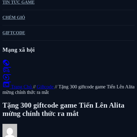
TIN TỨC GAME
CHÉM GIÓ
GIFTCODE
Mạng xã hội
public
sports_esports
play_circle
terminal
Trang Chủ
//
Giftcode
//
Tặng 300 giftcode game Tiến Lên Alita
mừng chính thức ra mắt
Tặng 300 giftcode game Tiến Lên Alita
mừng chính thức ra mắt