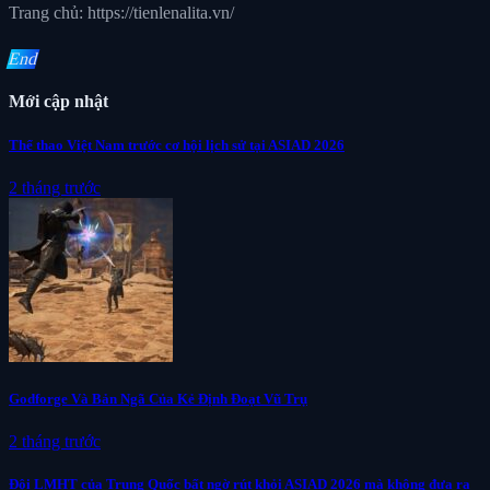
Trang chủ: https://tienlenalita.vn/
End
Mới cập nhật
Thể thao Việt Nam trước cơ hội lịch sử tại ASIAD 2026
2 tháng trước
Godforge Và Bản Ngã Của Kẻ Định Đoạt Vũ Trụ
2 tháng trước
Đội LMHT của Trung Quốc bất ngờ rút khỏi ASIAD 2026 mà không đưa ra