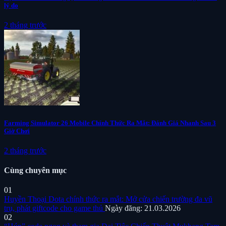
lý do
2 tháng trước
Farming Simulator 26 Mobile Chính Thức Ra Mắt: Đánh Giá Nhanh Sau 3
Giờ Chơi
2 tháng trước
Cùng chuyên mục
01
Huyền Thoại Dota chính thức ra mắt: Mở cửa chiến trường đa vũ
trụ, phát giftcode cho game thủ
Ngày đăng: 21.03.2026
02