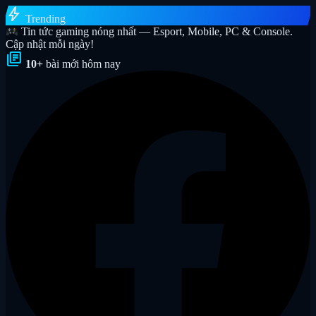
bolt
Trending
Tin tức gaming nóng nhất — Esport, Mobile, PC & Console.
Cập nhật mỗi ngày!
library_books
10+
bài mới hôm nay