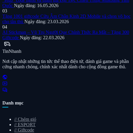
“Húp” code ngon và tham gia Đại Tiệc Chiến Thuật Mukbang Tam
Quốc
Ngày đăng: 16.05.2026
03
Tặng 1001 giftcode Cửu Âm Chân Kinh 2D Mobile và chọn võ học
cho tân thủ
Ngày đăng: 23.03.2026
04
AI Stickman – Vũ Trụ Người Que Chính Thức Ra Mắt – Tặng 300
Giftcode
Ngày đăng: 22.03.2026
sports_esports
Tin
Nhanh
Nơi cập nhật những tin tức thể thao điện tử, đánh giá game và phần
cứng nhanh chóng, chính xác nhất dành cho cộng đồng game thủ.
public
smart_display
forum
Danh mục
//
Chém gió
//
ESPORT
//
Giftcode