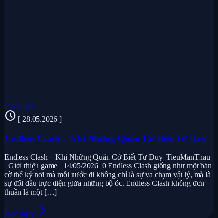
Chém gió
schedule
[ 28.05.2026 ]
Endless Clash – Khi Những Quân Cờ Biết Tư Duy
Endless Clash – Khi Những Quân Cờ Biết Tư Duy TieuManThau
Giới thiệu game 14/05/2026 0 Endless Clash giống như một bàn
cờ thế kỷ nơi mà mỗi nước đi không chỉ là sự va chạm vật lý, mà là
sự đối đầu trực diện giữa những bộ óc. Endless Clash không đơn
thuần là một […]
arrow_forward_ios
Đọc ngay