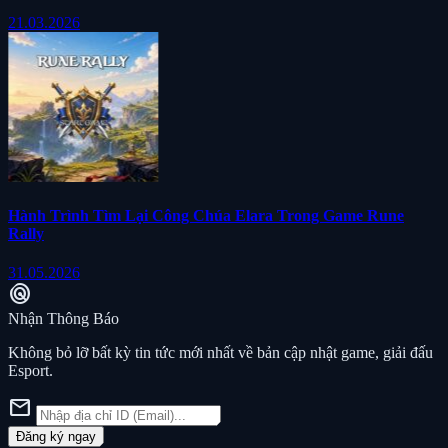
21.03.2026
Hành Trình Tìm Lại Công Chúa Elara Trong Game Rune
Rally
31.05.2026
radar
Nhận Thông Báo
Không bỏ lỡ bất kỳ tin tức mới nhất về bản cập nhật game, giải đấu
Esport.
mail
Đăng ký ngay