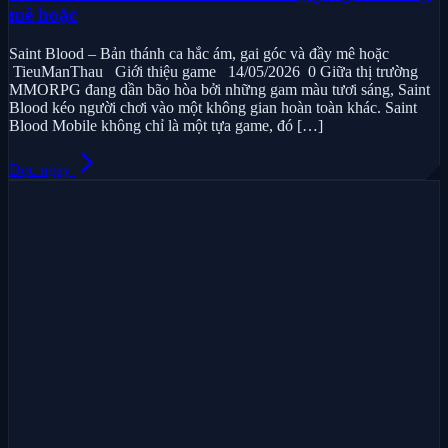
mê hoặc
Saint Blood – Bản thánh ca hắc ám, gai góc và đầy mê hoặc
TieuManThau Giới thiệu game 14/05/2026 0 Giữa thị trường
MMORPG đang dần bão hòa bởi những gam màu tươi sáng, Saint
Blood kéo người chơi vào một không gian hoàn toàn khác. Saint
Blood Mobile không chỉ là một tựa game, đó […]
arrow_forward_ios
Đọc ngay