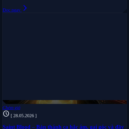
arrow_forward_ios
Đọc ngay
Chém gió
schedule
[ 28.05.2026 ]
Saint Blood – Bản thánh ca hắc ám, gai góc và đầy