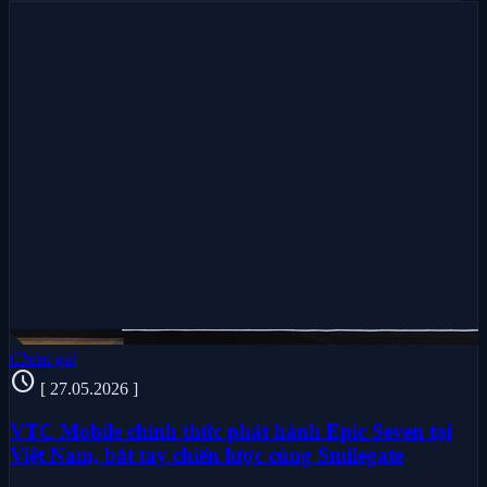
Chém gió
schedule
[ 27.05.2026 ]
VTC Mobile chính thức phát hành Epic Seven tại
Việt Nam, bắt tay chiến lược cùng Smilegate