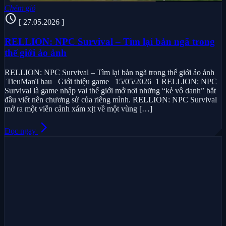
Chém gió
schedule
[ 27.05.2026 ]
RELLION: NPC Survival – Tìm lại bản ngã trong
thế giới ảo ảnh
RELLION: NPC Survival – Tìm lại bản ngã trong thế giới ảo ảnh
TieuManThau Giới thiệu game 15/05/2026 1 RELLION: NPC
Survival là game nhập vai thế giới mở nơi những “kẻ vô danh” bắt
đầu viết nên chương sử của riêng mình. RELLION: NPC Survival
mở ra một viễn cảnh xám xịt về một vùng […]
arrow_forward_ios
Đọc ngay