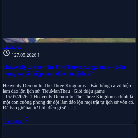
Chém gió
schedule
[ 27.05.2026 ]
Heavenly Demon In The Three Kingdoms – Bản
hùng ca võ hiệp làm đảo lộn lịch sử
Heavenly Demon In The Three Kingdoms – Bản hùng ca võ hiệp
làm đảo lộn lịch sử TieuManThau Giới thiệu game
15/05/2026 1 Heavenly Demon In The Three Kingdoms chính là
một cơn cuồng phong dữ dội làm đảo lộn mọi trật tự lịch sử vốn có.
Đã bao giờ bạn tự hỏi, điều gì sẽ […]
arrow_forward_ios
Đọc ngay