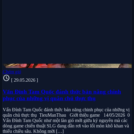
Chém gió
schedule
[ 29.05.2026 ]
Vấn Đỉnh Tam Quốc đánh thức bản năng chinh
phục của những vị quân chủ thực thụ
Vấn Đỉnh Tam Quốc đánh thức bản năng chinh phục của những vị
quân chủ thực thụ TieuManThau Giới thiệu game 14/05/2026 0
Vấn Đỉnh Tam Quốc như một làn gió mới giữa kỷ nguyên mà các
dòng game chiến thuật SLG đang dần rơi vào lối mòn khô khan và
thiếu chiều sâu. Không mời […]