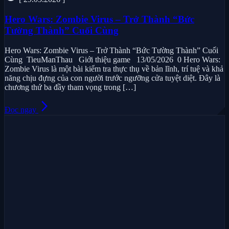
Hero Wars: Zombie Virus – Trở Thành “Bức
Tường Thành” Cuối Cùng
Hero Wars: Zombie Virus – Trở Thành “Bức Tường Thành” Cuối
Cùng TieuManThau Giới thiệu game 13/05/2026 0 Hero Wars:
Zombie Virus là một bài kiểm tra thực thụ về bản lĩnh, trí tuệ và khả
năng chịu đựng của con người trước ngưỡng cửa tuyệt diệt. Đây là
chương thứ ba đầy tham vọng trong […]
arrow_forward_ios
Đọc ngay