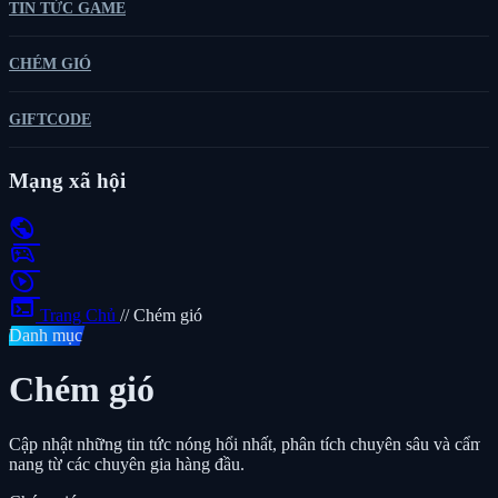
TIN TỨC GAME
CHÉM GIÓ
GIFTCODE
Mạng xã hội
public
sports_esports
play_circle
terminal
Trang Chủ
//
Chém gió
Danh mục
Chém gió
Cập nhật những tin tức nóng hổi nhất, phân tích chuyên sâu và cẩm
nang từ các chuyên gia hàng đầu.