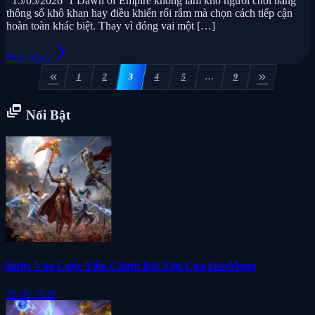
15/05/2026 1 Dawn of Empire không làm khó người chơi bằng
thông số khô khan hay điều khiển rối rắm mà chọn cách tiếp cận
hoàn toàn khác biệt. Thay vì đóng vai một […]
arrow_forward_ios
Đọc ngay
Phân
keyboard_double_arrow_left
keyboard_double_arrow_right
1
2
3
4
5
…
9
trang
bài
dynamic_feed
Nổi Bật
viết
Bước Vào Cuộc Viễn Chinh Bất Tận Của HonMoon
29.05.2026