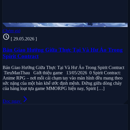
Chém gió
schedule
[ 29.05.2026 ]
Bản Giao Hưởng Giữa Thực Tại Và Hư Ảo Trong
Spirit Contract
Bản Giao Hưởng Giữa Thực Tại Và Hư Ảo Trong Spirit Contract
TieuManThau Giới thiệu game 13/05/2026 0 Spirit Contract:
Anime RPG – nơi mỗi cái chạm tay vào màn hình đều mang theo
sức nặng của một bản khế ước định mệnh. Đứng giữa dòng chảy
của hàng loạt tựa game MMORPG hiện nay, Spirit […]
arrow_forward_ios
Đọc ngay