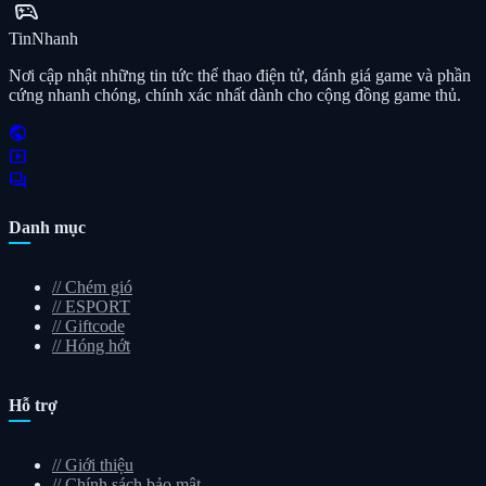
sports_esports
Tin
Nhanh
Nơi cập nhật những tin tức thể thao điện tử, đánh giá game và phần
cứng nhanh chóng, chính xác nhất dành cho cộng đồng game thủ.
public
smart_display
forum
Danh mục
//
Chém gió
//
ESPORT
//
Giftcode
//
Hóng hớt
Hỗ trợ
//
Giới thiệu
//
Chính sách bảo mật