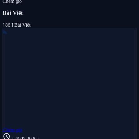
Chém gió
Bài Viết
[ 86 ] Bài Viết
Chém gió
schedule
[ 29.05.2026 ]