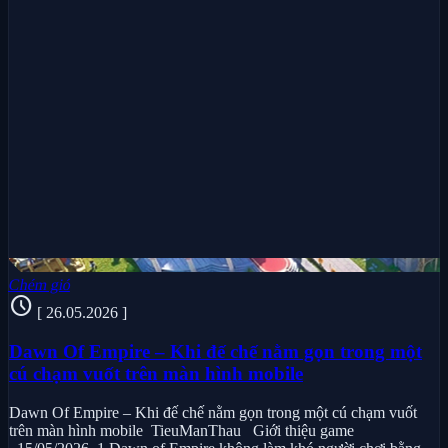
Chém gió
schedule
[ 26.05.2026 ]
Dawn Of Empire – Khi đế chế nằm gọn trong một
cú chạm vuốt trên màn hình mobile
Dawn Of Empire – Khi đế chế nằm gọn trong một cú chạm vuốt
trên màn hình mobile TieuManThau Giới thiệu game