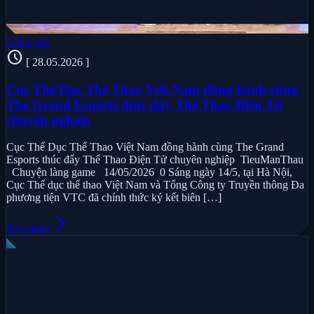
Chém gió
schedule
[ 28.05.2026 ]
Cục Thể Dục Thể Thao Việt Nam đồng hành cùng
The Grand Esports thúc đẩy Thể Thao Điện Tử
chuyên nghiệp
Cục Thể Dục Thể Thao Việt Nam đồng hành cùng The Grand
Esports thúc đẩy Thể Thao Điện Tử chuyên nghiệp TieuManThau
Chuyện làng game 14/05/2026 0 Sáng ngày 14/5, tại Hà Nội,
Cục Thể dục thể thao Việt Nam và Tổng Công ty Truyền thông Đa
phương tiện VTC đã chính thức ký kết biên […]
arrow_forward_ios
Đọc ngay