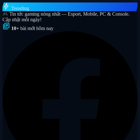
bolt
Trending
Tin tức gaming nóng nhất — Esport, Mobile, PC & Console.
Cập nhật mỗi ngày!
library_books
10+
bài mới hôm nay