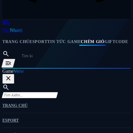
sports_esports
Tin
Nhanh
TRANG CHỦ
ESPORT
TIN TỨC GAME
CHÉM GIÓ
GIFTCODE
search
menu_open
Game
Verse
close
search
TRANG CHỦ
ESPORT