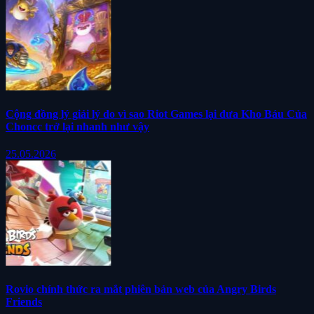
Cộng đồng lý giải lý do vì sao Riot Games lại đưa Kho Báu Của
Choncc trở lại nhanh như vậy
25.05.2026
Rovio chính thức ra mắt phiên bản web của Angry Birds
Friends