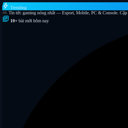
bolt
Trending
Tin tức gaming nóng nhất — Esport, Mobile, PC & Console. Cập 
library_books
10+
bài mới hôm nay