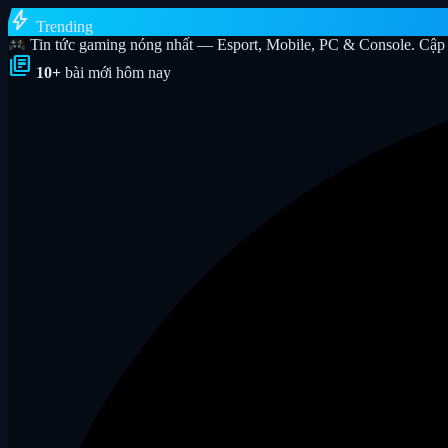
bolt
Trending
Tin tức gaming nóng nhất — Esport, Mobile, PC & Console. Cập 
library_books
10+
bài mới hôm nay