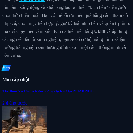
hình ảnh sống động và khả năng tạo ra nhiều “kịch bản” để người
chơi thử chiến thuật. Bạn có thể tối ưu hiệu quả bằng cách thăm dò
nhịp cá, chọn mục tiêu hợp lý, giữ kỷ luật nhịp bắn và quản trị rủi ro
thay vì chạy theo cảm xúc. Khi đã hiểu nền tảng
Uk88
và áp dụng
các nguyên tắc từ kinh nghiệm, bạn sẽ có cơ hội nâng trình và tận
hưởng trải nghiệm săn thưởng đỉnh cao—một cách thông minh và
bền vững.
End
Mới cập nhật
Thể thao Việt Nam trước cơ hội lịch sử tại ASIAD 2026
2 tháng trước