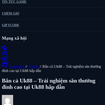
TIN TỨC GAME
CHÉM GIÓ
GIFTCODE
Mạng xã hội
public
sports_esports
play_circle
terminal
Trang Chủ
//
Tin tức
//
Bắn cá Uk88 – Trải nghiệm săn thưởng
đỉnh cao tại Uk88 hấp dẫn
Bắn cá Uk88 – Trải nghiệm săn thưởng
đỉnh cao tại Uk88 hấp dẫn