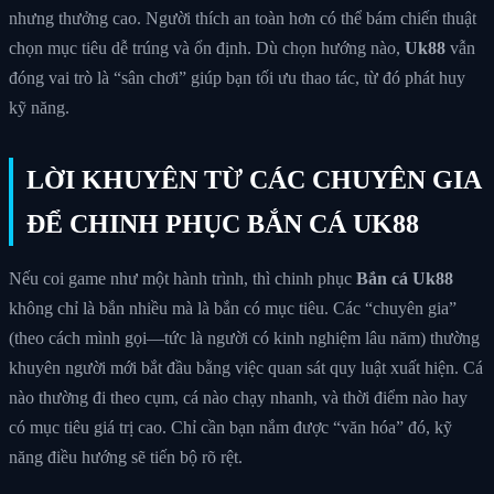
nhưng thưởng cao. Người thích an toàn hơn có thể bám chiến thuật
chọn mục tiêu dễ trúng và ổn định. Dù chọn hướng nào,
Uk88
vẫn
đóng vai trò là “sân chơi” giúp bạn tối ưu thao tác, từ đó phát huy
kỹ năng.
LỜI KHUYÊN TỪ CÁC CHUYÊN GIA
ĐỂ CHINH PHỤC BẮN CÁ UK88
Nếu coi game như một hành trình, thì chinh phục
Bắn cá Uk88
không chỉ là bắn nhiều mà là bắn có mục tiêu. Các “chuyên gia”
(theo cách mình gọi—tức là người có kinh nghiệm lâu năm) thường
khuyên người mới bắt đầu bằng việc quan sát quy luật xuất hiện. Cá
nào thường đi theo cụm, cá nào chạy nhanh, và thời điểm nào hay
có mục tiêu giá trị cao. Chỉ cần bạn nắm được “văn hóa” đó, kỹ
năng điều hướng sẽ tiến bộ rõ rệt.