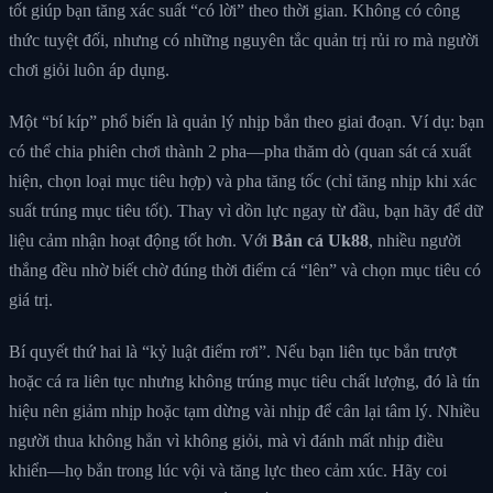
tốt giúp bạn tăng xác suất “có lời” theo thời gian. Không có công
thức tuyệt đối, nhưng có những nguyên tắc quản trị rủi ro mà người
chơi giỏi luôn áp dụng.
Một “bí kíp” phổ biến là quản lý nhịp bắn theo giai đoạn. Ví dụ: bạn
có thể chia phiên chơi thành 2 pha—pha thăm dò (quan sát cá xuất
hiện, chọn loại mục tiêu hợp) và pha tăng tốc (chỉ tăng nhịp khi xác
suất trúng mục tiêu tốt). Thay vì dồn lực ngay từ đầu, bạn hãy để dữ
liệu cảm nhận hoạt động tốt hơn. Với
Bắn cá Uk88
, nhiều người
thắng đều nhờ biết chờ đúng thời điểm cá “lên” và chọn mục tiêu có
giá trị.
Bí quyết thứ hai là “kỷ luật điểm rơi”. Nếu bạn liên tục bắn trượt
hoặc cá ra liên tục nhưng không trúng mục tiêu chất lượng, đó là tín
hiệu nên giảm nhịp hoặc tạm dừng vài nhịp để cân lại tâm lý. Nhiều
người thua không hẳn vì không giỏi, mà vì đánh mất nhịp điều
khiển—họ bắn trong lúc vội và tăng lực theo cảm xúc. Hãy coi