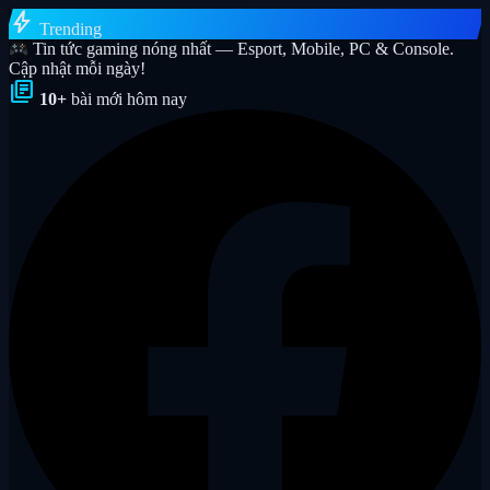
bolt
Trending
Tin tức gaming nóng nhất — Esport, Mobile, PC & Console.
Cập nhật mỗi ngày!
library_books
10+
bài mới hôm nay