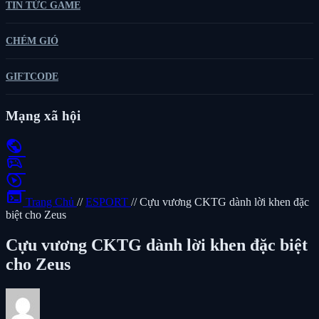
TIN TỨC GAME
CHÉM GIÓ
GIFTCODE
Mạng xã hội
public
sports_esports
play_circle
terminal
Trang Chủ
//
ESPORT
//
Cựu vương CKTG dành lời khen đặc
biệt cho Zeus
Cựu vương CKTG dành lời khen đặc biệt
cho Zeus