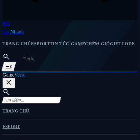
sports_esports
Tin
Nhanh
TRANG CHỦ
ESPORT
TIN TỨC GAME
CHÉM GIÓ
GIFTCODE
search
menu_open
Game
Verse
close
search
TRANG CHỦ
ESPORT