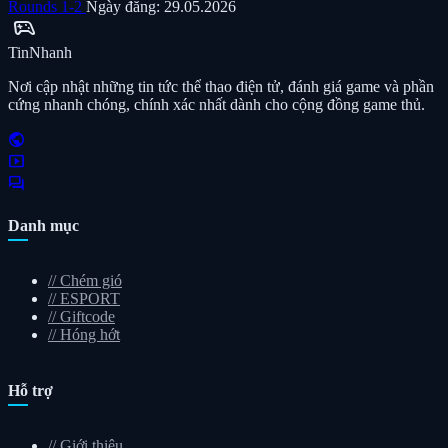
Rounds 1-2
Ngày đăng: 29.05.2026
sports_esports
Tin
Nhanh
Nơi cập nhật những tin tức thể thao điện tử, đánh giá game và phần
cứng nhanh chóng, chính xác nhất dành cho cộng đồng game thủ.
public
smart_display
forum
Danh mục
//
Chém gió
//
ESPORT
//
Giftcode
//
Hóng hớt
Hỗ trợ
//
Giới thiệu