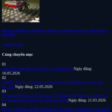
Farming Simulator 26 Mobile Chính Thức Ra Mắt: Đánh Giá Nhanh Sau 3
Giờ Chơi
2 tháng trước
Cùng chuyên mục
01
Dàn diễn viên phim Assassin’s Creed lộ diện
Ngày đăng:
16.05.2026
02
LMHT: Sau T1, vấn nạn xe tải quay lại nhưng lần này mục tiêu
là…NS
Ngày đăng: 22.05.2026
03
Từ game đến sân cỏ: EA Sports FC Mobile VietNam cùng Ligue 1
McDonald’s đưa game thủ Việt đến Pháp
Ngày đăng: 21.03.2026
04
HLE có thể nắm quyền “định đoạt” 2 top đầu vòng bảng LCK 2026