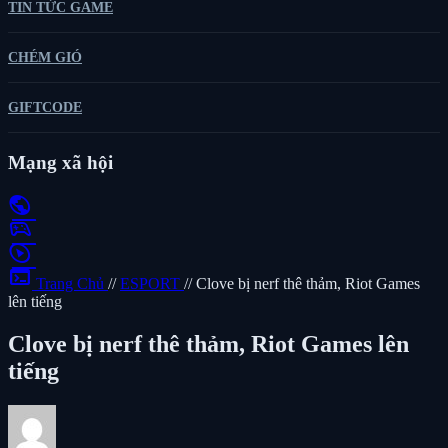
TIN TỨC GAME
CHÉM GIÓ
GIFTCODE
Mạng xã hội
public
sports_esports
play_circle
terminal
Trang Chủ
//
ESPORT
//
Clove bị nerf thê thảm, Riot Games
lên tiếng
Clove bị nerf thê thảm, Riot Games lên
tiếng