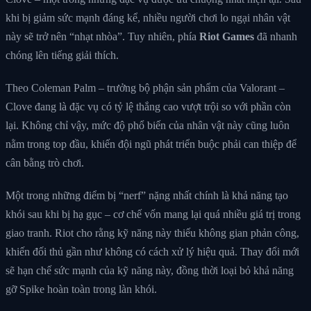
khi bị giảm sức mạnh đáng kể, nhiều người chơi lo ngại nhân vật
này sẽ trở nên “nhạt nhòa”. Tuy nhiên, phía
Riot Games
đã nhanh
chóng lên tiếng giải thích.
Theo Coleman Palm – trưởng bộ phận sản phẩm của Valorant –
Clove đang là đặc vụ có tỷ lệ thắng cao vượt trội so với phần còn
lại. Không chỉ vậy, mức độ phổ biến của nhân vật này cũng luôn
nằm trong top đầu, khiến đội ngũ phát triển buộc phải can thiệp để
cân bằng trò chơi.
Một trong những điểm bị “nerf” nặng nhất chính là khả năng tạo
khói sau khi bị hạ gục – cơ chế vốn mang lại quá nhiều giá trị trong
giao tranh. Riot cho rằng kỹ năng này thiếu không gian phản công,
khiến đối thủ gần như không có cách xử lý hiệu quả. Thay đổi mới
sẽ hạn chế sức mạnh của kỹ năng này, đồng thời loại bỏ khả năng
gỡ Spike hoàn toàn trong làn khói.