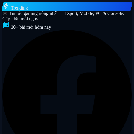
bolt
Trending
Tin tức gaming nóng nhất — Esport, Mobile, PC & Console.
Cập nhật mỗi ngày!
library_books
10+
bài mới hôm nay