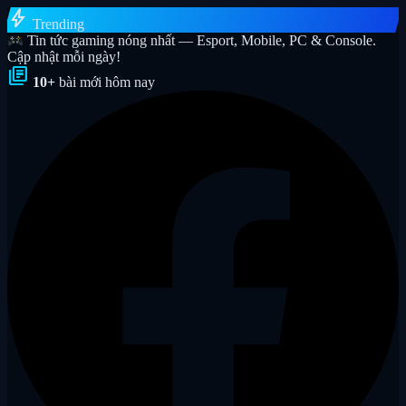
bolt
Trending
Tin tức gaming nóng nhất — Esport, Mobile, PC & Console.
Cập nhật mỗi ngày!
library_books
10+
bài mới hôm nay