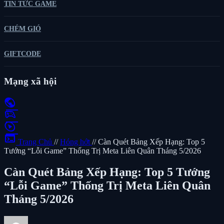
TIN TỨC GAME
CHÉM GIÓ
GIFTCODE
Mạng xã hội
public
sports_esports
play_circle
terminal
Trang Chủ
//
Hóng hớt
//
Càn Quét Bảng Xếp Hạng: Top 5
Tướng “Lỗi Game” Thống Trị Meta Liên Quân Tháng 5/2026
Càn Quét Bảng Xếp Hạng: Top 5 Tướng
“Lỗi Game” Thống Trị Meta Liên Quân
Tháng 5/2026