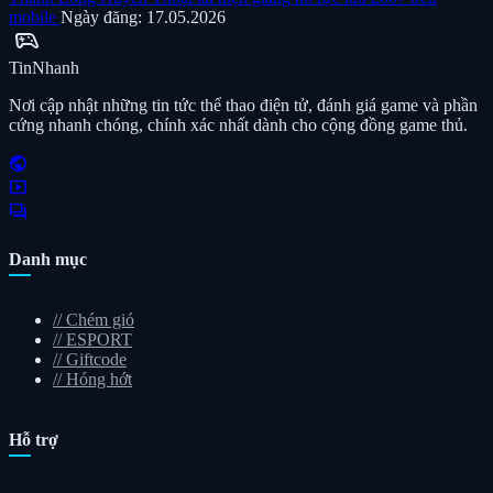
mobile
Ngày đăng: 17.05.2026
sports_esports
Tin
Nhanh
Nơi cập nhật những tin tức thể thao điện tử, đánh giá game và phần
cứng nhanh chóng, chính xác nhất dành cho cộng đồng game thủ.
public
smart_display
forum
Danh mục
//
Chém gió
//
ESPORT
//
Giftcode
//
Hóng hớt
Hỗ trợ