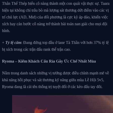
Thân Thể Thép biến cô nàng thành một con quái vật thực sự. Taara
hiện tại không chỉ trâu bò mà lượng sát thương dứt điểm vào các vị
trí chủ lực (AD, Mid) của đối phương là cực kỳ áp đảo, khiến việc
xích hay cản bước cô nàng trở thành bài toán nan giải cho mọi đội
hình.
+
Tỷ lệ cấm
: Đang đứng top đầu ở lane Tà Thần với hơn 37% tỷ lệ
bị xích trong các trận đấu rank thế trận cao.
Ryoma – Kiếm Khách Cấu Rỉa Gây Ức Chế Nhất Mùa
Nằm trong danh sách những vị tướng được điều chỉnh mạnh mẽ về
khả năng hồi phục và sát thương kỹ năng giữa mùa Lễ Hội 5v5,
Ryoma đang là cái tên thống trị tuyệt đối ở các kèo đấu tay đôi.