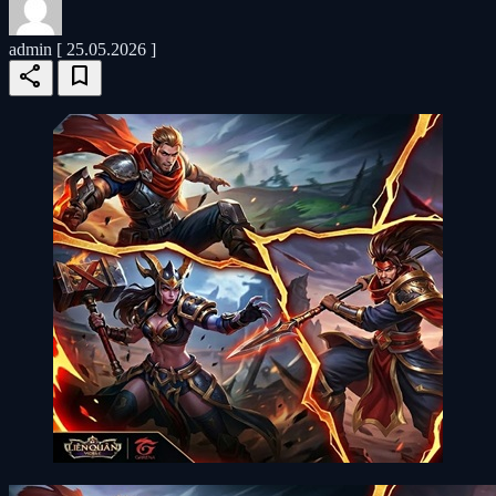
admin
[ 25.05.2026 ]
share
bookmark