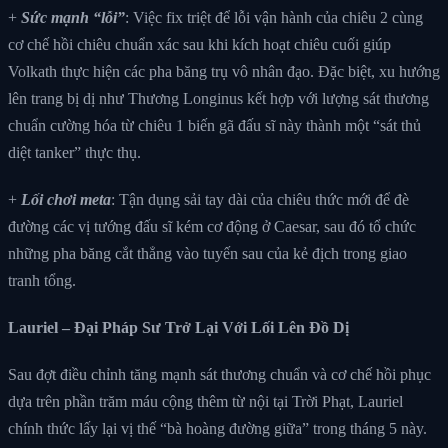
+
Sức mạnh “lỗi”
: Việc fix triệt để lỗi vận hành của chiêu 2 cùng
cơ chế hồi chiêu chuẩn xác sau khi kích hoạt chiêu cuối giúp
Volkath thực hiện các pha băng trụ vô nhân đạo. Đặc biệt, xu hướng
lên trang bị dị như Thương Longinus kết hợp với lượng sát thương
chuẩn cường hóa từ chiêu 1 biến gã đấu sĩ này thành một “sát thủ
diệt tanker” thực thụ.
+
Lối chơi meta
: Tận dụng sải tay dài của chiêu thức mới để đè
đường các vị tướng đấu sĩ kém cơ động ở Caesar, sau đó tổ chức
những pha băng cắt thẳng vào tuyến sau của kẻ địch trong giao
tranh tổng.
Lauriel – Đại Pháp Sư Trở Lại Với Lối Lên Đồ Dị
Sau đợt điều chỉnh tăng mạnh sát thương chuẩn và cơ chế hồi phục
dựa trên phần trăm máu cộng thêm từ nội tại Trời Phạt, Lauriel
chính thức lấy lại vị thế “bà hoàng đường giữa” trong tháng 5 này.