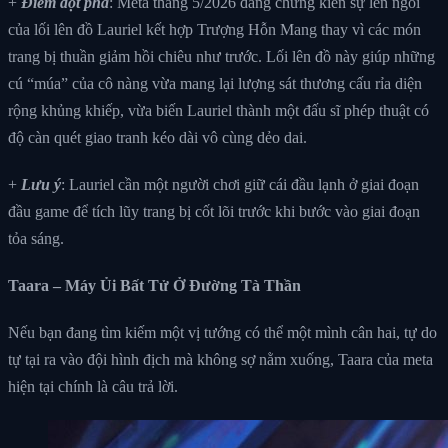
+
Điểm đột phá
: Meta tháng 5/2026 đang chứng kiến sự lên ngôi
của lối lên đồ Lauriel kết hợp Trượng Hỗn Mang thay vì các món
trang bị thuần giảm hồi chiêu như trước. Lối lên đồ này giúp những
cú “múa” của cô nàng vừa mang lại lượng sát thương cấu rỉa diện
rộng khủng khiếp, vừa biến Lauriel thành một đấu sĩ phép thuật có
độ càn quét giao tranh kéo dài vô cùng dẻo dai.
+
Lưu ý
: Lauriel cần một người chơi giữ cái đầu lạnh ở giai đoạn
đầu game để tích lũy trang bị cốt lõi trước khi bước vào giai đoạn
tỏa sáng.
Taara – Máy Ủi Bất Tử Ở Đường Tà Thần
Nếu bạn đang tìm kiếm một vị tướng có thể một mình cân hai, tự do
tự tại ra vào đội hình địch mà không sợ nằm xuống, Taara của meta
hiện tại chính là câu trả lời.