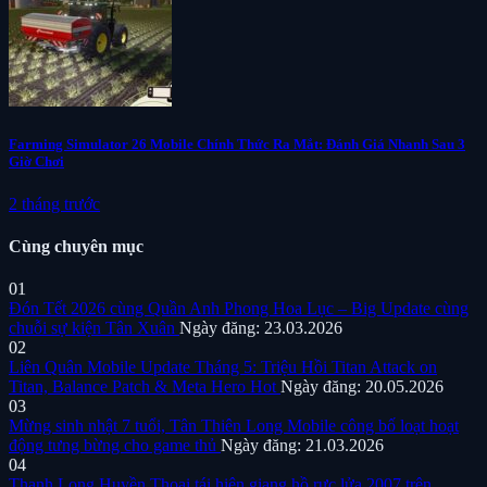
Farming Simulator 26 Mobile Chính Thức Ra Mắt: Đánh Giá Nhanh Sau 3
Giờ Chơi
2 tháng trước
Cùng chuyên mục
01
Đón Tết 2026 cùng Quần Anh Phong Hoa Lục – Big Update cùng
chuỗi sự kiện Tân Xuân
Ngày đăng: 23.03.2026
02
Liên Quân Mobile Update Tháng 5: Triệu Hồi Titan Attack on
Titan, Balance Patch & Meta Hero Hot
Ngày đăng: 20.05.2026
03
Mừng sinh nhật 7 tuổi, Tân Thiên Long Mobile công bố loạt hoạt
động tưng bừng cho game thủ
Ngày đăng: 21.03.2026
04
Thanh Long Huyền Thoại tái hiện giang hồ rực lửa 2007 trên