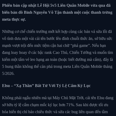
Phiên bản cập nhật Lễ Hội 5v5 Liên Quân Mobile vừa qua đã
biến bản đồ Bình Nguyên Vô Tận thành một cuộc thanh trừng
meta thực sự.
Những cơ chế chiến trường mới kết hợp cùng các bản vá sửa lỗi đã
vô tình đưa một vài cái tên bước lên đỉnh chuỗi thức ăn, sở hữu sức
mạnh vượt trội đến mức tiệm cận hai chữ “phá game”. Nếu bạn
đang loay hoay ở các bậc rank Cao Thủ, Chiến Tướng và muốn tìm
kiếm một tấm vé leo hạng an toàn (hoặc biết đường mà cấm), đây là
5 hung thần không thể cản phá trong meta Liên Quân Mobile tháng
5/2026.
Elsu – “Xạ Thần” Bất Tử Với Tỷ Lệ Cấm Kỷ Lục
Không phải ngẫu nhiên mà tại Máy Chủ Mặt Trời, cái tên Elsu đang
sở hữu tỷ lệ cấm chạm mốc kỷ lục hơn 71%. Sau khi được tối ưu
hóa hiển thị chỉ báo chiêu thức và sửa các bug liên quan đến tầm