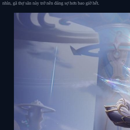
nhìn, gã thợ săn này trở nên đáng sợ hơn bao giờ hết.