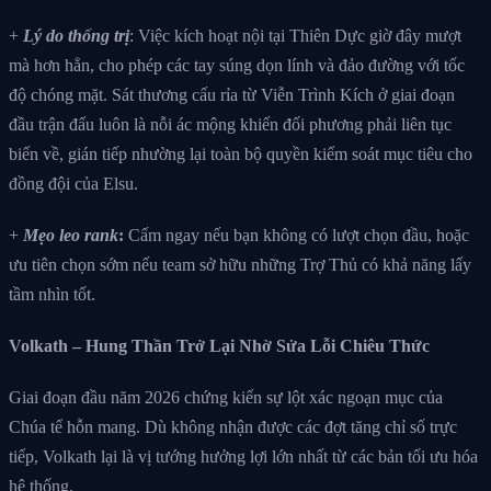
+
Lý do thống trị
: Việc kích hoạt nội tại Thiên Dực giờ đây mượt
mà hơn hẳn, cho phép các tay súng dọn lính và đảo đường với tốc
độ chóng mặt. Sát thương cấu rỉa từ Viễn Trình Kích ở giai đoạn
đầu trận đấu luôn là nỗi ác mộng khiến đối phương phải liên tục
biến về, gián tiếp nhường lại toàn bộ quyền kiểm soát mục tiêu cho
đồng đội của Elsu.
+
Mẹo leo rank
:
Cấm ngay nếu bạn không có lượt chọn đầu, hoặc
ưu tiên chọn sớm nếu team sở hữu những Trợ Thủ có khả năng lấy
tầm nhìn tốt.
Volkath – Hung Thần Trở Lại Nhờ Sửa Lỗi Chiêu Thức
Giai đoạn đầu năm 2026 chứng kiến sự lột xác ngoạn mục của
Chúa tể hỗn mang. Dù không nhận được các đợt tăng chỉ số trực
tiếp, Volkath lại là vị tướng hưởng lợi lớn nhất từ các bản tối ưu hóa
hệ thống.