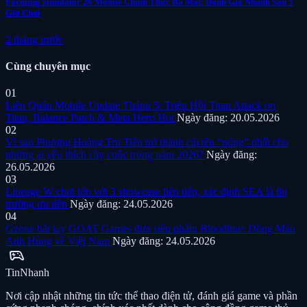
Farming Simulator 26 Mobile Chính Thức Ra Mắt: Đánh Giá Nhanh Sau 3
Giờ Chơi
2 tháng trước
Cùng chuyên mục
01
Liên Quân Mobile Update Tháng 5: Triệu Hồi Titan Attack on
Titan, Balance Patch & Meta Hero Hot
Ngày đăng: 20.05.2026
02
Vì sao Phượng Hoàng Tru Tiên trở thành cái tên “nóng” nhất cho
những ai yêu thích cày cuốc trong năm 2026?
Ngày đăng:
26.05.2026
03
Lineage W chơi lớn với 3 showcase liên tiếp, xác định SEA là thị
trường ưu tiên
Ngày đăng: 24.05.2026
04
Gzone bắt tay GOAT Games đưa siêu phẩm Bloodline: Dòng Máu
Anh Hùng về Việt Nam
Ngày đăng: 24.05.2026
sports_esports
Tin
Nhanh
Nơi cập nhật những tin tức thể thao điện tử, đánh giá game và phần