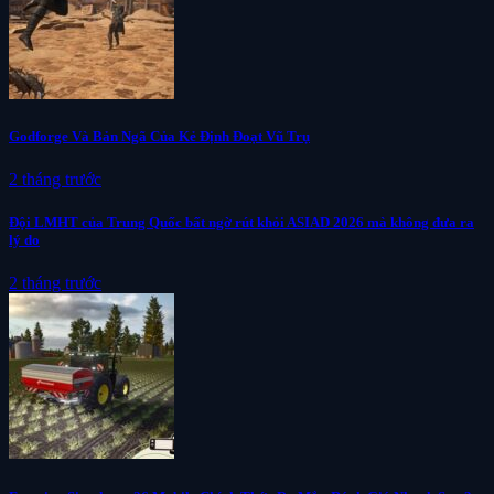
Godforge Và Bản Ngã Của Kẻ Định Đoạt Vũ Trụ
2 tháng trước
Đội LMHT của Trung Quốc bất ngờ rút khỏi ASIAD 2026 mà không đưa ra
lý do
2 tháng trước