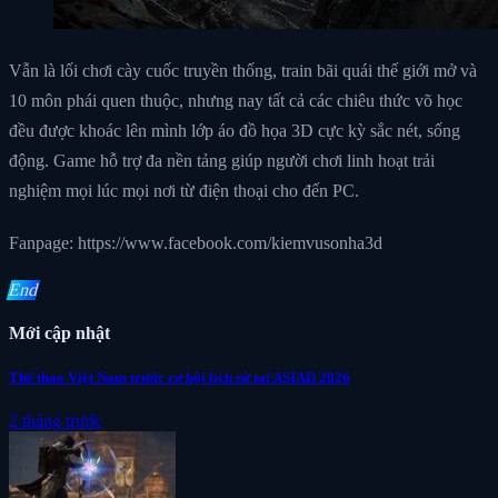
Vẫn là lối chơi cày cuốc truyền thống, train bãi quái thế giới mở và
10 môn phái quen thuộc, nhưng nay tất cả các chiêu thức võ học
đều được khoác lên mình lớp áo đồ họa 3D cực kỳ sắc nét, sống
động. Game hỗ trợ đa nền tảng giúp người chơi linh hoạt trải
nghiệm mọi lúc mọi nơi từ điện thoại cho đến PC.
Fanpage: https://www.facebook.com/kiemvusonha3d
End
Mới cập nhật
Thể thao Việt Nam trước cơ hội lịch sử tại ASIAD 2026
2 tháng trước