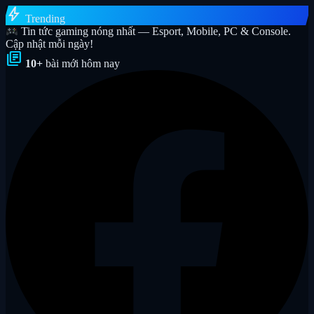
bolt
Trending
Tin tức gaming nóng nhất — Esport, Mobile, PC & Console.
Cập nhật mỗi ngày!
library_books
10+
bài mới hôm nay