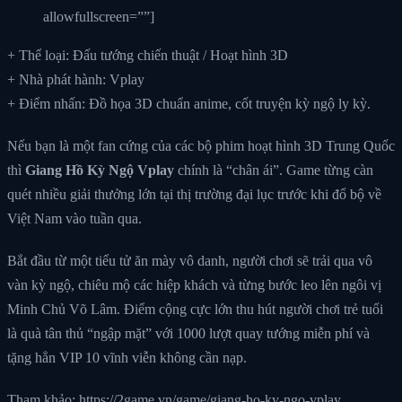
allowfullscreen=””]
+ Thể loại: Đấu tướng chiến thuật / Hoạt hình 3D
+ Nhà phát hành: Vplay
+ Điểm nhấn: Đồ họa 3D chuẩn anime, cốt truyện kỳ ngộ ly kỳ.
Nếu bạn là một fan cứng của các bộ phim hoạt hình 3D Trung Quốc
thì
Giang Hồ Kỳ Ngộ Vplay
chính là “chân ái”. Game từng càn
quét nhiều giải thưởng lớn tại thị trường đại lục trước khi đổ bộ về
Việt Nam vào tuần qua.
Bắt đầu từ một tiểu tử ăn mày vô danh, người chơi sẽ trải qua vô
vàn kỳ ngộ, chiêu mộ các hiệp khách và từng bước leo lên ngôi vị
Minh Chủ Võ Lâm. Điểm cộng cực lớn thu hút người chơi trẻ tuổi
là quà tân thủ “ngập mặt” với 1000 lượt quay tướng miễn phí và
tặng hẳn VIP 10 vĩnh viễn không cần nạp.
Tham khảo: https://2game.vn/game/giang-ho-ky-ngo-vplay