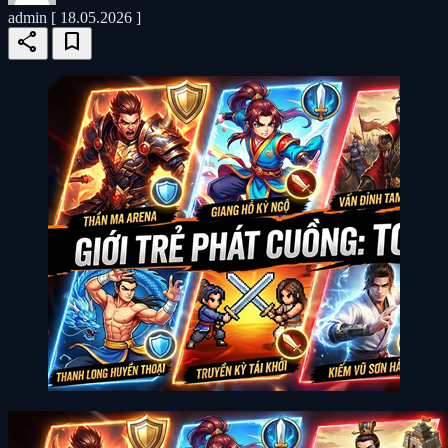
admin
[ 18.05.2026 ]
share
bookmark