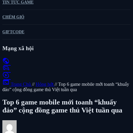
TIN TỨC GAME
CHÉM GIÓ
GIFTCODE
Mạng xã hội
public
sports_esports
play_circle
terminal
Trang Chủ
//
Hóng hớt
//
Top 6 game mobile mới toanh “khuấy
đảo” cộng đồng game thủ Việt tuần qua
Top 6 game mobile mới toanh “khuấy
đảo” cộng đồng game thủ Việt tuần qua