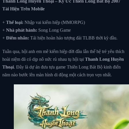
Thanh Long Huyền Thoại – Ký Ức Thiên Long Bát Bộ 2007
Tái Hiện Trên Mobile
+
Thể loại:
Nhập vai kiếm hiệp (MMORPG)
+
Nhà phát hành:
Song Long Game
+
Điểm nhấn:
Tái hiện hoàn hảo tượng đài TLBB thời kỳ đầu.
Tuần qua, hội anh em mê kiếm hiệp đời đầu lẫn thế hệ trẻ yêu thích
hoài niệm đã có dịp nô nức rủ nhau tụ hội tại
Thanh Long Huyền
Thoại
. Đây là dự án đưa tựa game Thiên Long Bát Bộ kinh điển
năm nào bước lên màn hình di động một cách trọn vẹn nhất.