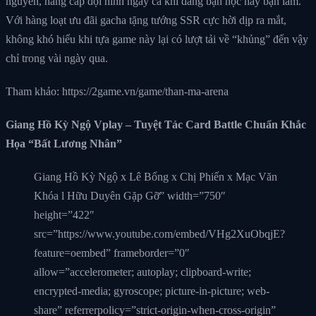
nguyên, nâng cấp đội hình ngay cả khi đang bận học hay bận làm.
Với hàng loạt ưu đãi gacha tặng tướng SSR cực hời dịp ra mắt,
không khó hiểu khi tựa game này lại có lượt tải về “khủng” đến vậy
chỉ trong vài ngày qua.
Tham khảo: https://2game.vn/game/than-ma-arena
Giang Hồ Kỳ Ngộ Vplay – Tuyệt Tác Card Battle Chuẩn Khắc
Họa “Bất Lương Nhân”
Giang Hồ Kỳ Ngộ x Lê Bống x Chị Phiến x Mạc Văn
Khóa l Hữu Duyên Gặp Gỡ” width=”750″
height=”422″
src=”https://www.youtube.com/embed/VHg2XuObqjE?
feature=oembed” frameborder=”0″
allow=”accelerometer; autoplay; clipboard-write;
encrypted-media; gyroscope; picture-in-picture; web-
share” referrerpolicy=”strict-origin-when-cross-origin”