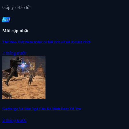
Góp ý / Báo lỗi
End
Mới cập nhật
Thể thao Việt Nam trước cơ hội lịch sử tại ASIAD 2026
2 tháng trước
Godforge Và Bản Ngã Của Kẻ Định Đoạt Vũ Trụ
2 tháng trước