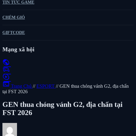
TIN TỨC GAME
CHÉM GIÓ
GIFTCODE
Mạng xã hội
public
sports_esports
play_circle
terminal
Trang Chủ
//
ESPORT
//
GEN thua chóng vánh G2, địa chấn
tại FST 2026
GEN thua chóng vánh G2, địa chấn tại
FST 2026