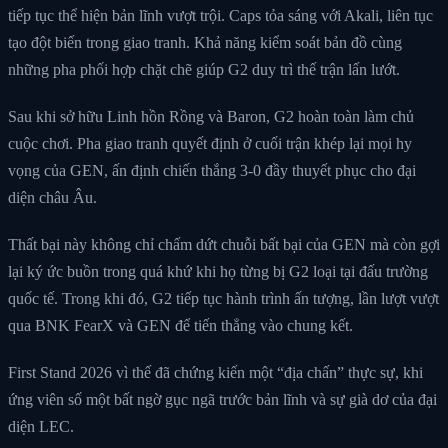
tiếp tục thể hiện bản lĩnh vượt trội. Caps tỏa sáng với Akali, liên tục
tạo đột biến trong giao tranh. Khả năng kiểm soát bản đồ cùng
những pha phối hợp chặt chẽ giúp G2 duy trì thế trận lấn lướt.
Sau khi sở hữu Linh hồn Rồng và Baron, G2 hoàn toàn làm chủ
cuộc chơi. Pha giao tranh quyết định ở cuối trận khép lại mọi hy
vọng của GEN, ấn định chiến thắng 3-0 đầy thuyết phục cho đại
diện châu Âu.
Thất bại này không chỉ chấm dứt chuỗi bất bại của GEN mà còn gợi
lại ký ức buồn trong quá khứ khi họ từng bị G2 loại tại đấu trường
quốc tế. Trong khi đó, G2 tiếp tục hành trình ấn tượng, lần lượt vượt
qua BNK FearX và GEN để tiến thẳng vào chung kết.
First Stand 2026 vì thế đã chứng kiến một “địa chấn” thực sự, khi
ứng viên số một bất ngờ gục ngã trước bản lĩnh và sự già dơ của đại
diện LEC.