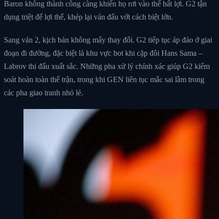
Baron không thành công càng khiến họ rơi vào thế bất lợi. G2 tận
dụng triệt để lợi thế, khép lại ván đấu với cách biệt lớn.
Sang ván 2, kịch bản không mấy thay đổi. G2 tiếp tục áp đảo ở giai
đoạn đi đường, đặc biệt là khu vực bot khi cặp đôi Hans Sama –
Labrov thi đấu xuất sắc. Những pha xử lý chính xác giúp G2 kiểm
soát hoàn toàn thế trận, trong khi GEN liên tục mắc sai lầm trong
các pha giao tranh nhỏ lẻ.