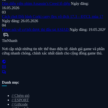
Dàn diễn viên phim Assassin’s Creed lộ diện
Ngày đăng:
16.05.2026
03
Cách chơi Đội hình Corki carry flex vô địch 17.3 – ĐTCL mùa 17
Ngày đăng: 26.05.2026
04
Faker nói về cơ hội được thi đấu tại ASIAD
Ngày đăng: 19.05.2026
sports_esports
Tin
Nhanh
Nơi cập nhật những tin tức thể thao điện tử, đánh giá game và phần
cứng nhanh chóng, chính xác nhất dành cho cộng đồng game thủ.
public
smart_display
forum
Danh mục
//
Chém gió
//
ESPORT
//
Giftcode