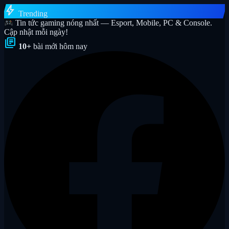
bolt
Trending
Tin tức gaming nóng nhất — Esport, Mobile, PC & Console.
Cập nhật mỗi ngày!
library_books
10+
bài mới hôm nay