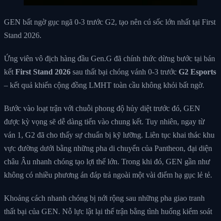
GEN bất ngờ gục ngã 0-3 trước G2, tạo nên cú sốc lớn nhất tại First
Stand 2026.
Ứng viên vô địch hàng đầu Gen.G đã chính thức dừng bước tại bán
kết
First Stand 2026
sau thất bại chóng vánh 0-3 trước
G2 Esports
– kết quả khiến cộng đồng LMHT toàn cầu không khỏi bất ngờ.
Bước vào loạt trận với chuỗi phong độ hủy diệt trước đó, GEN
được kỳ vọng sẽ dễ dàng tiến vào chung kết. Tuy nhiên, ngay từ
ván 1, G2 đã cho thấy sự chuẩn bị kỹ lưỡng. Liên tục khai thác khu
vực đường dưới bằng những pha di chuyển của Pantheon, đại diện
châu Âu nhanh chóng tạo lợi thế lớn. Trong khi đó, GEN gần như
không có nhiều phương án đáp trả ngoài một vài điểm hạ gục lẻ tẻ.
Khoảng cách nhanh chóng bị nới rộng sau những pha giao tranh
thất bại của GEN. Nỗ lực lật lại thế trận bằng tình huống kiểm soát