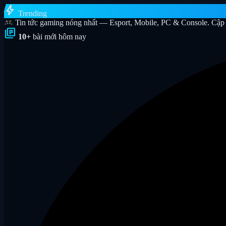
bolt
Trending
Tin tức gaming nóng nhất — Esport, Mobile, PC & Console. Cập 
library_books
10+
bài mới hôm nay