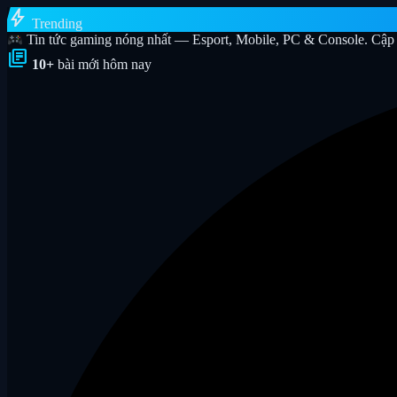
bolt
Trending
Tin tức gaming nóng nhất — Esport, Mobile, PC & Console. Cập 
library_books
10+
bài mới hôm nay