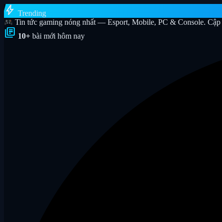
bolt
Trending
Tin tức gaming nóng nhất — Esport, Mobile, PC & Console. Cập 
library_books
10+
bài mới hôm nay