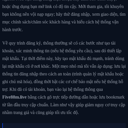
hoặc ứng dụng bạn mở link có độ tin cậy. Mới tham gia, tôi khuyên
bạn không nên vội nạp ngay; hãy thử đăng nhập, xem giao diện, tìm
mục chính sách/chăm sóc khách hàng và hiểu cách hệ thống vận
hành trước.
Về quy trình đăng ký, thông thường sẽ có các bước như tạo tài
khoản, xác minh thông tin (nếu hệ thống yêu cầu), sau đó thiết lập
mật khẩu. Tại thời điểm này, hãy tạo mật khẩu đủ mạnh, tránh dùng
lại mật khẩu cũ ở nơi khác. Một mẹo nhỏ mà tôi vẫn áp dụng: lưu lại
thông tin đăng nhập theo cách an toàn (trình quản lý mật khẩu hoặc
ghi chú mã hóa), đồng thời bật các cơ chế bảo mật nếu hệ thống hỗ
trợ. Khi đã có tài khoản, bạn vào lại hệ thống thông qua
Five88m.live
bằng cách gõ trực tiếp đường dẫn hoặc lưu bookmark
từ lần đầu truy cập chuẩn. Làm như vậy giúp giảm nguy cơ truy cập
nhầm trang giả và cũng giúp tối ưu tốc độ.