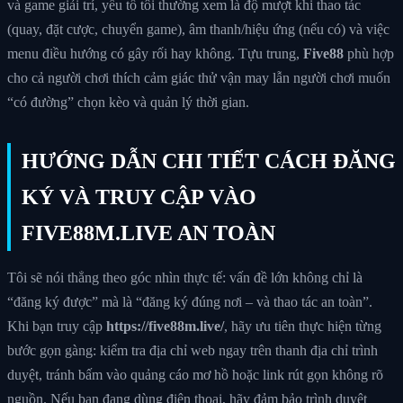
và game giải trí, yếu tố tôi thường xem là độ mượt khi thao tác
(quay, đặt cược, chuyển game), âm thanh/hiệu ứng (nếu có) và việc
menu điều hướng có gây rối hay không. Tựu trung,
Five88
phù hợp
cho cả người chơi thích cảm giác thử vận may lẫn người chơi muốn
“có đường” chọn kèo và quản lý thời gian.
HƯỚNG DẪN CHI TIẾT CÁCH ĐĂNG
KÝ VÀ TRUY CẬP VÀO
FIVE88M.LIVE AN TOÀN
Tôi sẽ nói thẳng theo góc nhìn thực tế: vấn đề lớn không chỉ là
“đăng ký được” mà là “đăng ký đúng nơi – và thao tác an toàn”.
Khi bạn truy cập
https://five88m.live/
, hãy ưu tiên thực hiện từng
bước gọn gàng: kiểm tra địa chỉ web ngay trên thanh địa chỉ trình
duyệt, tránh bấm vào quảng cáo mơ hồ hoặc link rút gọn không rõ
nguồn. Nếu bạn đang dùng điện thoại, hãy đảm bảo trình duyệt