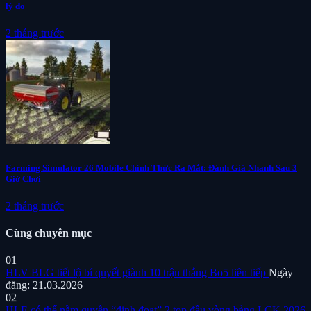
lý do
2 tháng trước
Farming Simulator 26 Mobile Chính Thức Ra Mắt: Đánh Giá Nhanh Sau 3
Giờ Chơi
2 tháng trước
Cùng chuyên mục
01
HLV BLG tiết lộ bí quyết giành 10 trận thắng Bo5 liên tiếp
Ngày
đăng: 21.03.2026
02
HLE có thể nắm quyền “định đoạt” 2 top đầu vòng bảng LCK 2026