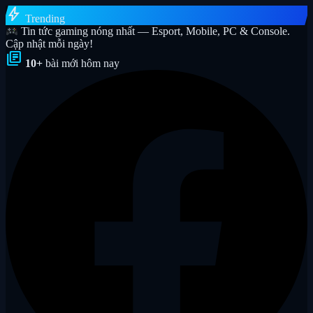
bolt
Trending
Tin tức gaming nóng nhất — Esport, Mobile, PC & Console.
Cập nhật mỗi ngày!
library_books
10+
bài mới hôm nay