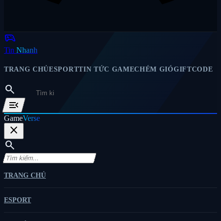
sports_esports
Tin
Nhanh
TRANG CHỦ
ESPORT
TIN TỨC GAME
CHÉM GIÓ
GIFTCODE
search
menu_open
Game
Verse
close
search
TRANG CHỦ
ESPORT