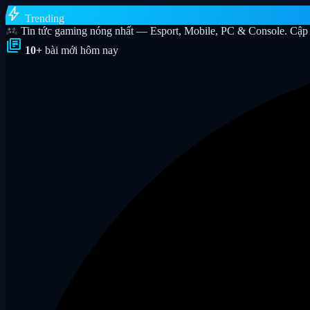
bolt
Trending
Tin tức gaming nóng nhất — Esport, Mobile, PC & Console. Cập 
library_books
10+
bài mới hôm nay