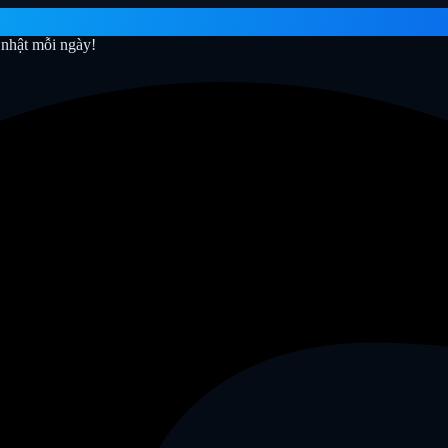
nhật mỗi ngày!