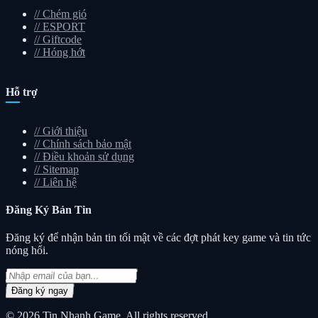
//
Chém gió
//
ESPORT
//
Giftcode
//
Hóng hớt
Hỗ trợ
//
Giới thiệu
//
Chính sách bảo mật
//
Điều khoản sử dụng
//
Sitemap
//
Liên hệ
Đăng Ký
Bản Tin
Đăng ký để nhận bản tin tối mật về các đợt phát key game và tin tức
nóng hổi.
Đăng ký ngay
© 2026
Tin Nhanh Game
. All rights reserved.