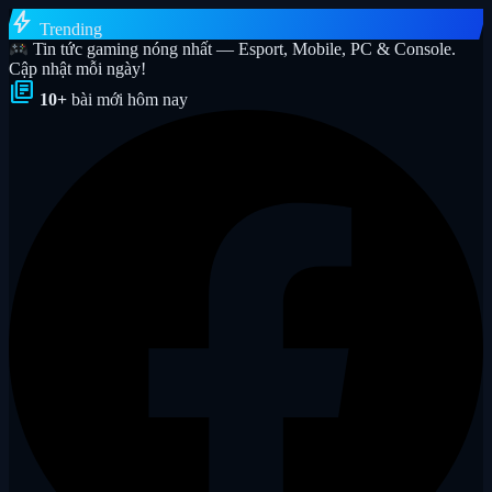
bolt
Trending
Tin tức gaming nóng nhất — Esport, Mobile, PC & Console.
Cập nhật mỗi ngày!
library_books
10+
bài mới hôm nay