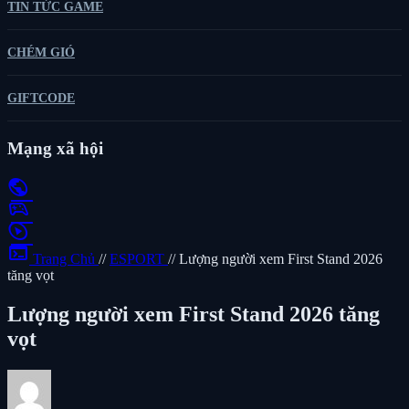
TIN TỨC GAME
CHÉM GIÓ
GIFTCODE
Mạng xã hội
public
sports_esports
play_circle
terminal
Trang Chủ
//
ESPORT
//
Lượng người xem First Stand 2026
tăng vọt
Lượng người xem First Stand 2026 tăng
vọt