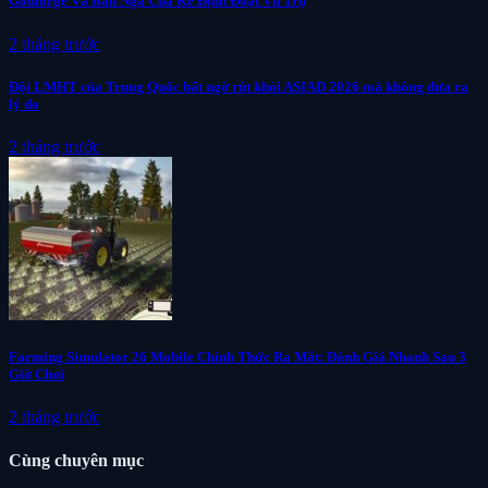
Godforge Và Bản Ngã Của Kẻ Định Đoạt Vũ Trụ
2 tháng trước
Đội LMHT của Trung Quốc bất ngờ rút khỏi ASIAD 2026 mà không đưa ra
lý do
2 tháng trước
Farming Simulator 26 Mobile Chính Thức Ra Mắt: Đánh Giá Nhanh Sau 3
Giờ Chơi
2 tháng trước
Cùng chuyên mục