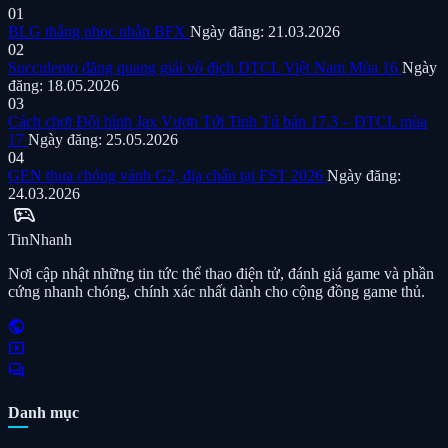
01
BLG thắng nhọc nhằn BFX
Ngày đăng: 21.03.2026
02
Succulento đăng quang giải vô địch DTCL Việt Nam Mùa 16
Ngày
đăng: 18.05.2026
03
Cách chơi Đội hình Jax Vươn Tới Tinh Tú bản 17.3 – ĐTCL mùa
17
Ngày đăng: 25.05.2026
04
GEN thua chóng vánh G2, địa chấn tại FST 2026
Ngày đăng:
24.03.2026
sports_esports
Tin
Nhanh
Nơi cập nhật những tin tức thể thao điện tử, đánh giá game và phần
cứng nhanh chóng, chính xác nhất dành cho cộng đồng game thủ.
public
smart_display
forum
Danh mục