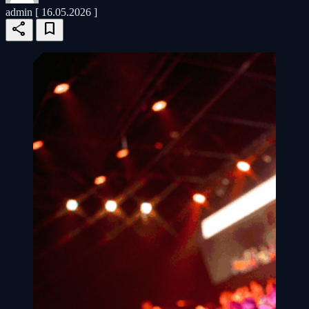
admin
[ 16.05.2026 ]
share
bookmark