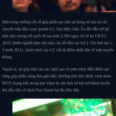
Một trong những yếu tố góp phần tạo nên sự bùng nổ này là câu
chuyện hấp dẫn xoay quanh G2. Đại diện châu Âu lần đầu trở lại
một trận chung kết quốc tế sau hơn 2.300 ngày, kể từ kỳ CKTG
2019, khiến người hâm mộ toàn cầu đổ dồn sự chú ý. Dù thất bại 1-
3 trước BLG, hành trình của G2 vẫn là điểm nhấn lớn về mặt truyền
thông.
Ngoài ra, sự góp mặt của các ngôi sao và màn trình diễn đỉnh cao
cũng góp phần nâng tầm giải đấu. Đường trên Bin được vinh danh
MVP chung kết, trong khi Viper đi vào lịch sử khi trở thành tuyển
thủ đầu tiên vô địch First Stand hai lần liên tiếp.