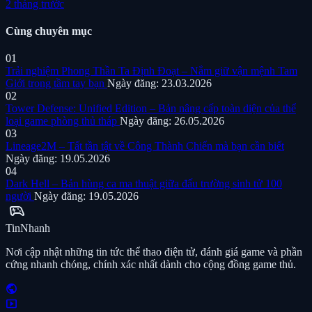
2 tháng trước
Cùng chuyên mục
01
Trải nghiệm Phong Thần Ta Định Đoạt – Nắm giữ vận mệnh Tam
Giới trong tầm tay bạn
Ngày đăng: 23.03.2026
02
Tower Defense: Unified Edition – Bản nâng cấp toàn diện của thể
loại game phòng thủ tháp
Ngày đăng: 26.05.2026
03
Lineage2M – Tất tần tật về Công Thành Chiến mà bạn cần biết
Ngày đăng: 19.05.2026
04
Dark Hell – Bản hùng ca ma thuật giữa đấu trường sinh tử 100
người
Ngày đăng: 19.05.2026
sports_esports
Tin
Nhanh
Nơi cập nhật những tin tức thể thao điện tử, đánh giá game và phần
cứng nhanh chóng, chính xác nhất dành cho cộng đồng game thủ.
public
smart_display