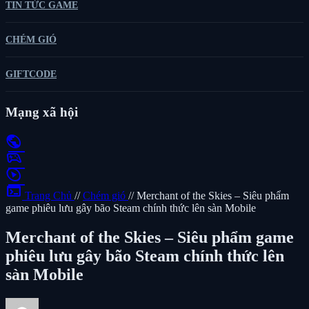
TIN TỨC GAME
CHÉM GIÓ
GIFTCODE
Mạng xã hội
public
sports_esports
play_circle
terminal
Trang Chủ
//
Chém gió
//
Merchant of the Skies – Siêu phẩm
game phiêu lưu gây bão Steam chính thức lên sàn Mobile
Merchant of the Skies – Siêu phẩm game
phiêu lưu gây bão Steam chính thức lên
sàn Mobile