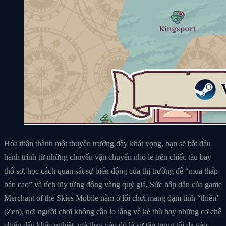
Hóa thân thành một thuyền trưởng đầy khát vọng, bạn sẽ bắt đầu
hành trình từ những chuyến vận chuyển nhỏ lẻ trên chiếc tàu bay
thô sơ, học cách quan sát sự biến động của thị trường để “mua thấp
bán cao” và tích lũy từng đồng vàng quý giá. Sức hấp dẫn của game
Merchant of the Skies Mobile nằm ở lối chơi mang đậm tính “thiền”
(Zen), nơi người chơi không cần lo lắng về kẻ thù hay những cơ chế
chiến đấu khắc nghiệt, mà thay vào đó là sự tập trung tối đa vào