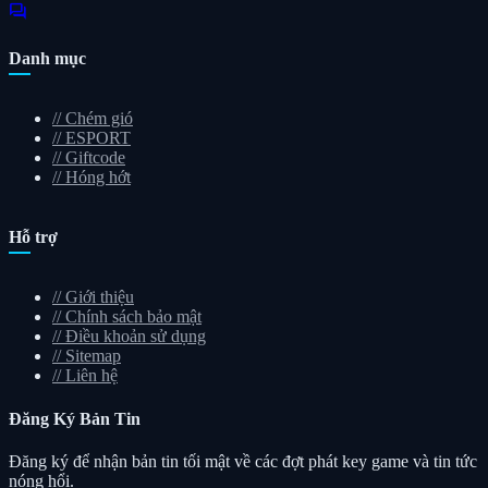
forum
Danh mục
//
Chém gió
//
ESPORT
//
Giftcode
//
Hóng hớt
Hỗ trợ
//
Giới thiệu
//
Chính sách bảo mật
//
Điều khoản sử dụng
//
Sitemap
//
Liên hệ
Đăng Ký
Bản Tin
Đăng ký để nhận bản tin tối mật về các đợt phát key game và tin tức
nóng hổi.