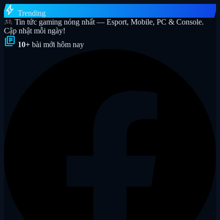
bolt
Trending
Tin tức gaming nóng nhất — Esport, Mobile, PC & Console.
Cập nhật mỗi ngày!
library_books
10+
bài mới hôm nay