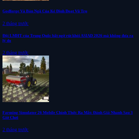
Godforge Và Bản Ngã Của Kẻ Định Đoạt Vũ Trụ
2 tháng trước
Đội LMHT của Trung Quốc bất ngờ rút khỏi ASIAD 2026 mà không đưa ra
lý do
2 tháng trước
Farming Simulator 26 Mobile Chính Thức Ra Mắt: Đánh Giá Nhanh Sau 3
Giờ Chơi
2 tháng trước