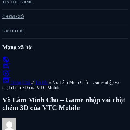
TIN TỨC GAME
CHÉM GIÓ
GIFTCODE
Mạng xã hội
public
sports_esports
play_circle
terminal
Trang Chủ
//
Tin tức
//
Võ Lâm Minh Chủ – Game nhập vai
chặt chém 3D của VTC Mobile
Võ Lâm Minh Chủ – Game nhập vai chặt
chém 3D của VTC Mobile