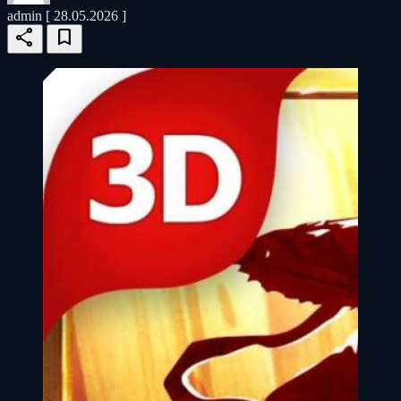
admin
[ 28.05.2026 ]
share
bookmark