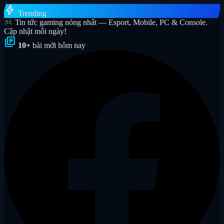
bolt
Trending
Tin tức gaming nóng nhất — Esport, Mobile, PC & Console.
Cập nhật mỗi ngày!
library_books
10+
bài mới hôm nay