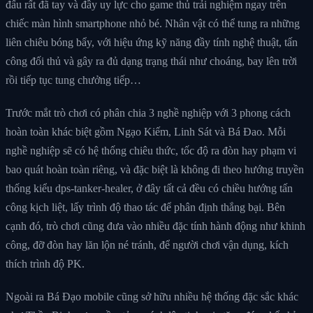
đấu rất đã tay và đầy uy lực cho game thủ trải nghiệm ngay trên
chiếc màn hình smartphone nhỏ bé. Nhân vật có thể tung ra những
liên chiêu bóng bẩy, với hiệu ứng kỹ năng đầy tính nghệ thuật, tấn
công đối thủ và gây ra đủ dạng trạng thái như choáng, bay lên trời
rồi tiếp tục tung chưởng tiếp…
Trước mắt trò chơi có phân chia 3 nghề nghiệp với 3 phong cách
hoàn toàn khác biệt gồm Ngạo Kiếm, Linh Sát và Bá Đao. Mỗi
nghề nghiệp sẽ có hệ thống chiêu thức, tốc độ ra đòn hay phạm vi
bao quát hoàn toàn riêng, và đặc biệt là không đi theo hướng truyền
thống kiểu dps-tanker-healer, ở đây tất cả đều có chiều hướng tấn
công kịch liệt, lấy trình độ thao tác để phân định thắng bại. Bên
cạnh đó, trò chơi cũng đưa vào nhiều đặc tính hành động như khinh
công, đỡ đòn hay lăn lộn né tránh, để người chơi vận dụng, kích
thích trình độ PK.
Ngoài ra Bá Đạo mobile cũng sở hữu nhiều hệ thống đặc sắc khác