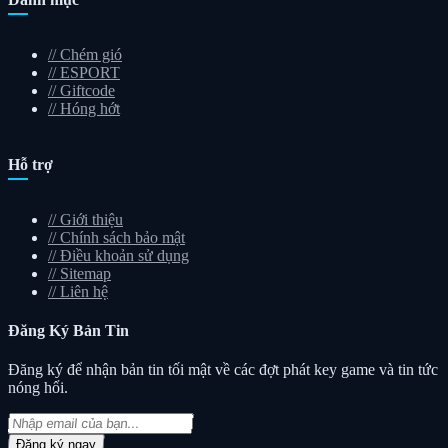
//
Chém gió
//
ESPORT
//
Giftcode
//
Hóng hớt
Hỗ trợ
//
Giới thiệu
//
Chính sách bảo mật
//
Điều khoản sử dụng
//
Sitemap
//
Liên hệ
Đăng Ký
Bản Tin
Đăng ký để nhận bản tin tối mật về các đợt phát key game và tin tức
nóng hổi.
Đăng ký ngay