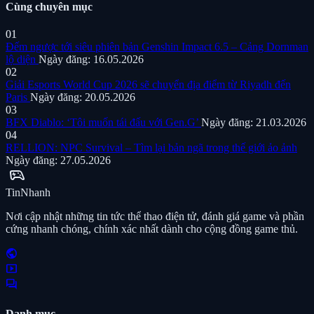
Cùng chuyên mục
01
Đếm ngược tới siêu phiên bản Genshin Impact 6.5 – Cảng Dornman
lộ diện
Ngày đăng: 16.05.2026
02
Giải Esports World Cup 2026 sẽ chuyển địa điểm từ Riyadh đến
Paris
Ngày đăng: 20.05.2026
03
BFX Diablo: ‘Tôi muốn tái đấu với Gen.G’
Ngày đăng: 21.03.2026
04
RELLION: NPC Survival – Tìm lại bản ngã trong thế giới ảo ảnh
Ngày đăng: 27.05.2026
sports_esports
Tin
Nhanh
Nơi cập nhật những tin tức thể thao điện tử, đánh giá game và phần
cứng nhanh chóng, chính xác nhất dành cho cộng đồng game thủ.
public
smart_display
forum
Danh mục