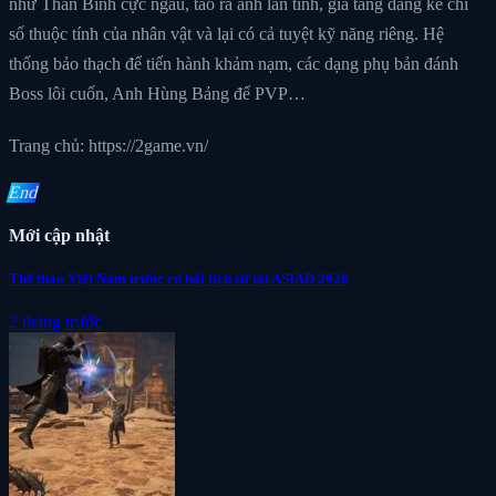
như Thần Binh cực ngầu, tảo ra ánh lân tinh, gia tăng đáng kể chỉ
số thuộc tính của nhân vật và lại có cả tuyệt kỹ năng riêng. Hệ
thống bảo thạch để tiến hành khảm nạm, các dạng phụ bản đánh
Boss lôi cuốn, Anh Hùng Bảng để PVP…
Trang chủ: https://2game.vn/
End
Mới cập nhật
Thể thao Việt Nam trước cơ hội lịch sử tại ASIAD 2026
2 tháng trước