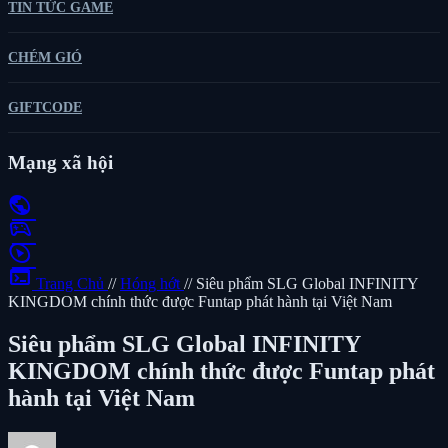
TIN TỨC GAME
CHÉM GIÓ
GIFTCODE
Mạng xã hội
public
sports_esports
play_circle
terminal
Trang Chủ
//
Hóng hớt
//
Siêu phẩm SLG Global INFINITY
KINGDOM chính thức được Funtap phát hành tại Việt Nam
Siêu phẩm SLG Global INFINITY
KINGDOM chính thức được Funtap phát
hành tại Việt Nam