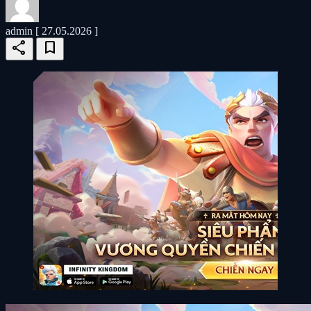
admin
[ 27.05.2026 ]
share
bookmark