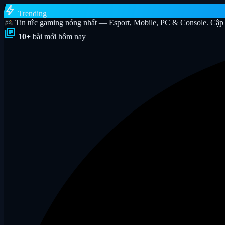
bolt
Trending
Tin tức gaming nóng nhất — Esport, Mobile, PC & Console. Cập 
library_books
10+
bài mới hôm nay