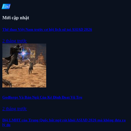
End
Mới cập nhật
Thể thao Việt Nam trước cơ hội lịch sử tại ASIAD 2026
2 tháng trước
Godforge Và Bản Ngã Của Kẻ Định Đoạt Vũ Trụ
2 tháng trước
Đội LMHT của Trung Quốc bất ngờ rút khỏi ASIAD 2026 mà không đưa ra
lý do