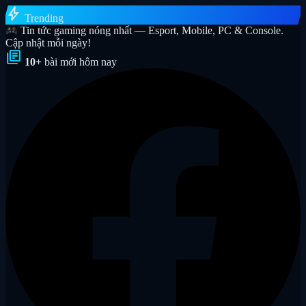
bolt
Trending
Tin tức gaming nóng nhất — Esport, Mobile, PC & Console.
Cập nhật mỗi ngày!
library_books
10+
bài mới hôm nay