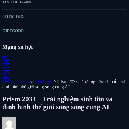
TIN TỨC GAME
CHÉM GIÓ
GIFTCODE
Mạng xã hội
public
sports_esports
play_circle
terminal
Trang Chủ
//
Chém gió
//
Prism 2033 – Trải nghiệm sinh tồn và
định hình thế giới song song cùng AI
Prism 2033 – Trải nghiệm sinh tồn và
định hình thế giới song song cùng AI