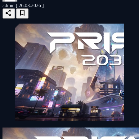
admin
[ 26.03.2026 ]
share
bookmark