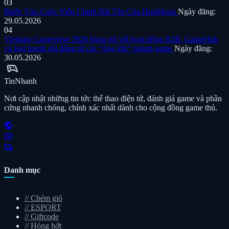
03
Bước Vào Cuộc Viễn Chinh Bất Tận Của HonMoon
Ngày đăng:
29.05.2026
04
Vietnam Gameverse 2026 bùng nổ với hoạt động B2B, GameHub
và loạt booth sôi động từ các “ông lớn” ngành game
Ngày đăng:
30.05.2026
sports_esports
Tin
Nhanh
Nơi cập nhật những tin tức thể thao điện tử, đánh giá game và phần
cứng nhanh chóng, chính xác nhất dành cho cộng đồng game thủ.
public
smart_display
forum
Danh mục
//
Chém gió
//
ESPORT
//
Giftcode
//
Hóng hớt