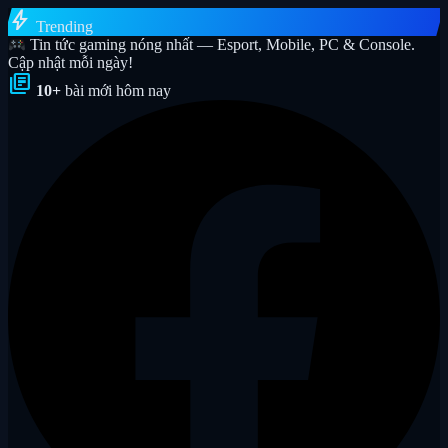
bolt
Trending
Tin tức gaming nóng nhất — Esport, Mobile, PC & Console.
Cập nhật mỗi ngày!
library_books
10+
bài mới hôm nay