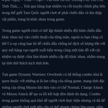
Tinh Thái,…. Trải qua hàng loạt nhiệm vụ cốt truyện chính phụ bên
trong thế giới Tam Quốc người chơi sẽ phải chiến đấu và thu thập
vật phẩm, trang bị khác nhau trong game.
Trong game người chơi có thể lập thành nhiều đội hình chiến đấu
khác nhau tuỳ vào chiến thuật của từng màn, ngoài ra bạn cũng có
thể Co-op cùng bạn bè để chiến đấu chống kẻ địch số lượng lớn với
quy mô hàng vạn người xuất hiện trong cùng một bản đồ với các
nhiệm vụ được chia làm thành nhiều cấp độ khác nhau, nhằm mang
lại tính thử thách kịch tính hơn.
Tựa game Dynasty Warriors: Overlords có hệ thống combo khá là
quen thuộc với những ai là fan cứng của dòng game, mang tính đặc
trưng của dòng Musou khi đưa vào cơ chế Normal, Charge Attack
và Musou Attack để tạo ra lối kết hợp đòn đánh đa dạng. Combo
trong game không quá khó để người chơi thực hiện nhưng cũ đủ để
những người chơi mới tiếp cận có thể nhanh chóng làm quen, nắm