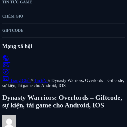
TIN TỨC GAME
CHÉM GIÓ
GIFTCODE
Mạng xã hội
public
sports_esports
play_circle
terminal
Trang Chủ
//
Tin tức
//
Dynasty Warriors: Overlords – Giftcode,
sự kiện, tải game cho Android, IOS
Dynasty Warriors: Overlords – Giftcode,
sự kiện, tải game cho Android, IOS