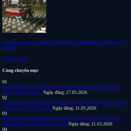
Farming Simulator 26 Mobile Chính Thức Ra Mắt: Đánh Giá Nhanh Sau 3
Giờ Chơi
2 tháng trước
Cùng chuyên mục
01
Top Football Club mở đăng ký trước, tặng miễn phí SSR Messi
cùng 1000 lượt quay!
Ngày đăng: 27.05.2026
02
Sword x Staff Ngày Đầu Ra Mắt: Làn Gió Nhập Vai “Chữa Lành”
Đầy Bất Ngờ Trên Mobile
Ngày đăng: 31.05.2026
03
Heartopia hé lộ tính năng tuỳ chỉnh Hồ Bơi và Season Pass đậm
chất bãi biển trong Update hè 2026
Ngày đăng: 21.03.2026
04