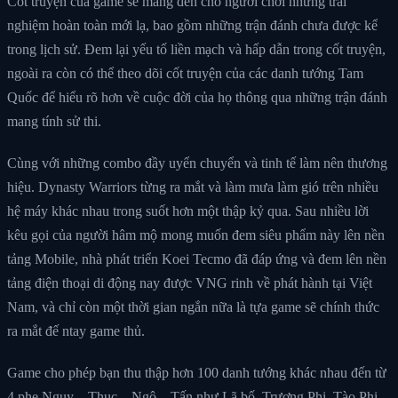
Cốt truyện của game sẽ mang đến cho người chơi những trải
nghiệm hoàn toàn mới lạ, bao gồm những trận đánh chưa được kể
trong lịch sử. Đem lại yếu tố liền mạch và hấp dẫn trong cốt truyện,
ngoài ra còn có thể theo dõi cốt truyện của các danh tướng Tam
Quốc để hiểu rõ hơn về cuộc đời của họ thông qua những trận đánh
mang tính sử thi.
Cùng với những combo đầy uyển chuyển và tinh tế làm nên thương
hiệu. Dynasty Warriors từng ra mắt và làm mưa làm gió trên nhiều
hệ máy khác nhau trong suốt hơn một thập kỷ qua. Sau nhiều lời
kêu gọi của người hâm mộ mong muốn đem siêu phẩm này lên nền
tảng Mobile, nhà phát triển Koei Tecmo đã đáp ứng và đem lên nền
tảng điện thoại di động nay được VNG rinh về phát hành tại Việt
Nam, và chỉ còn một thời gian ngắn nữa là tựa game sẽ chính thức
ra mắt đế ntay game thủ.
Game cho phép bạn thu thập hơn 100 danh tướng khác nhau đến từ
4 phe Nguỵ – Thục – Ngô – Tấn như Lã bố, Trương Phi, Tào Phi,