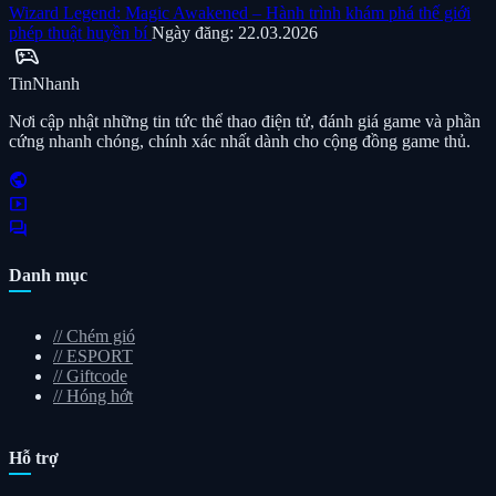
Wizard Legend: Magic Awakened – Hành trình khám phá thế giới
phép thuật huyền bí
Ngày đăng: 22.03.2026
sports_esports
Tin
Nhanh
Nơi cập nhật những tin tức thể thao điện tử, đánh giá game và phần
cứng nhanh chóng, chính xác nhất dành cho cộng đồng game thủ.
public
smart_display
forum
Danh mục
//
Chém gió
//
ESPORT
//
Giftcode
//
Hóng hớt
Hỗ trợ