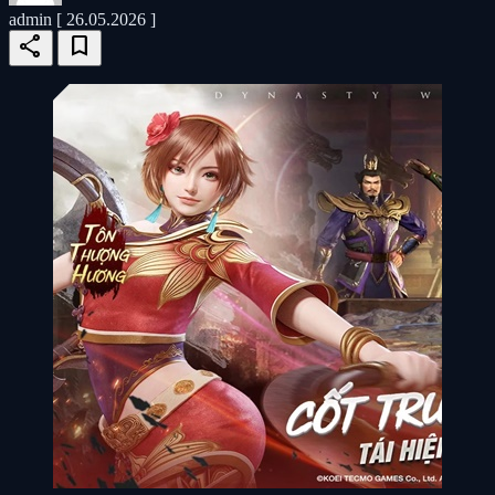
admin
[ 26.05.2026 ]
share
bookmark