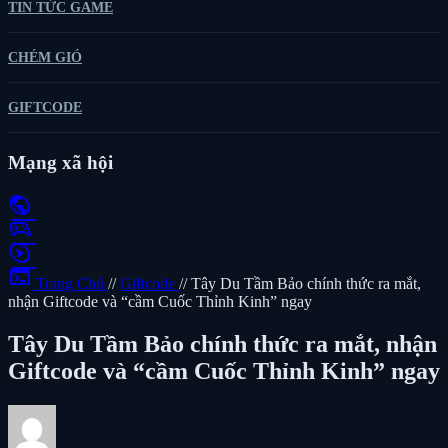
TIN TỨC GAME
CHÉM GIÓ
GIFTCODE
Mạng xã hội
public
sports_esports
play_circle
terminal
Trang Chủ
//
Giftcode
//
Tây Du Tầm Bảo chính thức ra mắt,
nhận Giftcode và “cầm Cuốc Thỉnh Kinh” ngay
Tây Du Tầm Bảo chính thức ra mắt, nhận
Giftcode và “cầm Cuốc Thỉnh Kinh” ngay