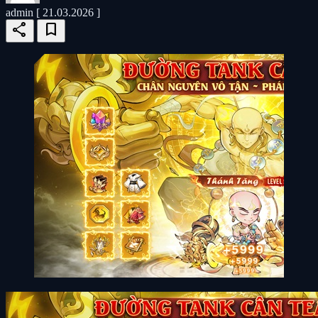
admin
[ 21.03.2026 ]
share
bookmark