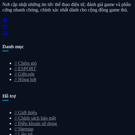
Nơi cập nhật những tin tức thể thao điện tử, đánh giá game và phần
cứng nhanh chóng, chính xác nhất dành cho cộng đồng game thủ.
public
smart_display
forum
Danh mục
//
Chém gió
//
ESPORT
//
Giftcode
//
Hóng hớt
Hỗ trợ
//
Giới thiệu
//
Chính sách bảo mật
//
Điều khoản sử dụng
//
Sitemap
//
Liên hệ