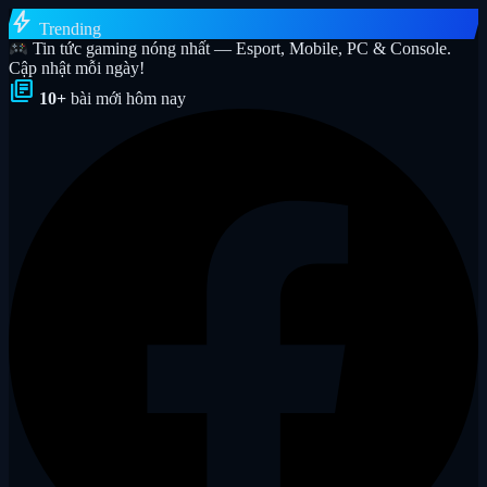
bolt
Trending
Tin tức gaming nóng nhất — Esport, Mobile, PC & Console.
Cập nhật mỗi ngày!
library_books
10+
bài mới hôm nay