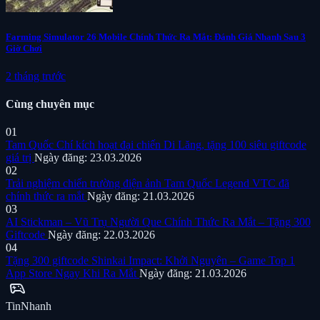
Farming Simulator 26 Mobile Chính Thức Ra Mắt: Đánh Giá Nhanh Sau 3
Giờ Chơi
2 tháng trước
Cùng chuyên mục
01
Tam Quốc Chí kích hoạt đại chiến Di Lăng, tặng 100 siêu giftcode
giá trị
Ngày đăng: 23.03.2026
02
Trải nghiệm chiến trường điện ảnh Tam Quốc Legend VTC đã
chính thức ra mắt
Ngày đăng: 21.03.2026
03
AI Stickman – Vũ Trụ Người Que Chính Thức Ra Mắt – Tặng 300
Giftcode
Ngày đăng: 22.03.2026
04
Tặng 300 giftcode Shinkai Impact: Khởi Nguyên – Game Top 1
App Store Ngay Khi Ra Mắt
Ngày đăng: 21.03.2026
sports_esports
Tin
Nhanh