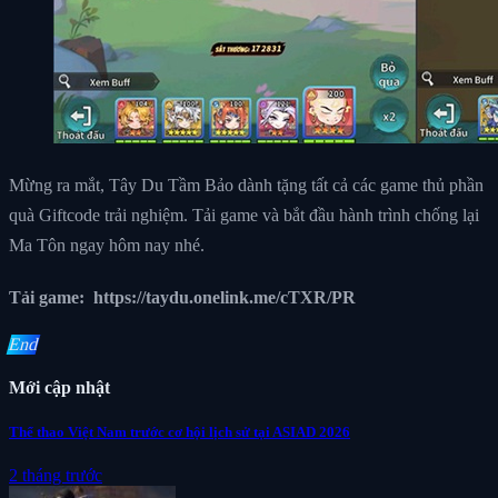
Mừng ra mắt, Tây Du Tầm Bảo dành tặng tất cả các game thủ phần
quà Giftcode trải nghiệm. Tải game và bắt đầu hành trình chống lại
Ma Tôn ngay hôm nay nhé.
Tải game:
https://taydu.onelink.me/cTXR/PR
End
Mới cập nhật
Thể thao Việt Nam trước cơ hội lịch sử tại ASIAD 2026
2 tháng trước