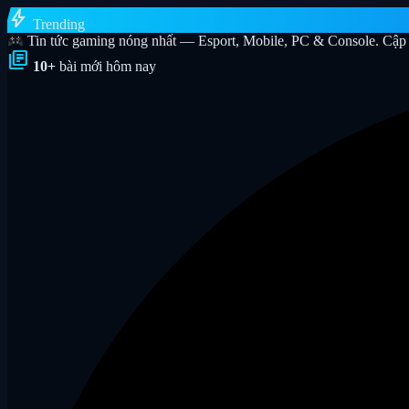
bolt
Trending
Tin tức gaming nóng nhất — Esport, Mobile, PC & Console. Cập 
library_books
10+
bài mới hôm nay