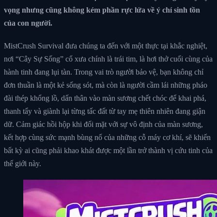
vọng nhưng cũng không kém phần rực lửa về ý chí sinh tồn
của con người.
MistCrush Survival đưa chúng ta đến với một thực tại khắc nghiệt,
nơi “Cây Sự Sống” cổ xưa chính là trái tim, là hơi thở cuối cùng của
hành tinh đang lụi tàn. Trong vai trò người bảo vệ, bạn không chỉ
đơn thuần là một kẻ sống sót, mà còn là người cầm lái những pháo
đài thép khổng lồ, dấn thân vào màn sương chết chóc để khai phá,
thanh tẩy và giành lại từng tấc đất từ tay mẹ thiên nhiên đang giận
dữ. Cảm giác hồi hộp khi đối mặt với sự vô định của màn sương,
kết hợp cùng sức mạnh bùng nổ của những cỗ máy cơ khí, sẽ khiến
bất kỳ ai cũng phải khao khát được một lần trở thành vị cứu tinh của
thế giới này.