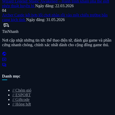
Wizard Legend: Magic Awakened – Hành trình khám phá thế giới
phép thuật huyền bí
Ngày đăng: 22.03.2026
04
Archer Castle kết hợp lối chơi nhàn rỗi vào một chiến trường bắn
cung kịch tính
Ngày đăng: 31.05.2026
sports_esports
Tin
Nhanh
Nơi cập nhật những tin tức thể thao điện tử, đánh giá game và phần
cứng nhanh chóng, chính xác nhất dành cho cộng đồng game thủ.
public
smart_display
forum
Danh mục
//
Chém gió
//
ESPORT
//
Giftcode
//
Hóng hớt