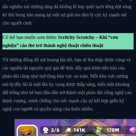
tấn nghiền nát những tảng đá khổng lồ hay quét sạch từng đợt sóng
kẻ thù hung hãn mang lại một sự giải tỏa tâm lý cực kỳ mạnh mẽ
cho người chơi.
Có thể bạn muốn xem thêm:
Scritchy Scratchy – Khi “cơn
nghiện” cào thẻ trở thành nghệ thuật chiến thuật
Từ những đống đổ nát hoang tàn đó, bạn sẽ thu thập được vàng và
các nguồn tài nguyên quý giá để thúc đẩy quá trình tiến hóa của
pháo đài cũng như mở rộng khu vực an toàn. Mỗi khu vực sương
mù bị đẩy lùi là một lần hy vọng được thắp sáng, biến một khoảng
đất trống nhỏ bé ban đầu dần trở thành một pháo đài công nghệ cao
thịnh vượng, minh chứng cho sức mạnh của sự kết hợp giữa kỹ
nghệ con người và quyền năng của thiên nhiên.