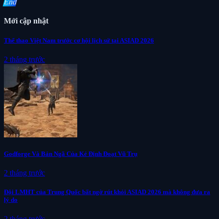
End
Mới cập nhật
Thể thao Việt Nam trước cơ hội lịch sử tại ASIAD 2026
2 tháng trước
Godforge Và Bản Ngã Của Kẻ Định Đoạt Vũ Trụ
2 tháng trước
Đội LMHT của Trung Quốc bất ngờ rút khỏi ASIAD 2026 mà không đưa ra
lý do
2 tháng trước