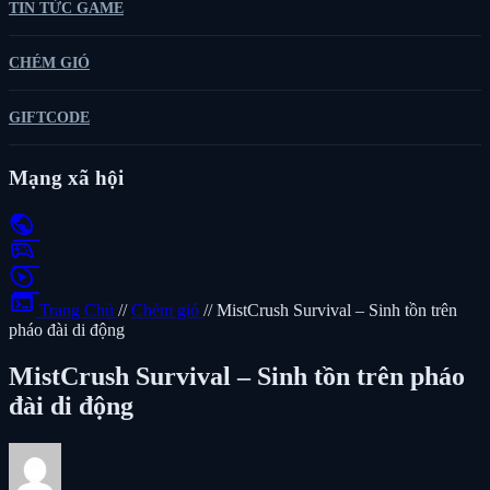
TIN TỨC GAME
CHÉM GIÓ
GIFTCODE
Mạng xã hội
public
sports_esports
play_circle
terminal
Trang Chủ
//
Chém gió
//
MistCrush Survival – Sinh tồn trên
pháo đài di động
MistCrush Survival – Sinh tồn trên pháo
đài di động