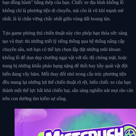
bạn đồng hành” bằng thép của bạn. Chiếc xe địa hình khổng lồ
không chỉ là phương tiện di chuyển, mà còn là vũ khí mạnh mẽ
nhất, là lá chắn vững chắc nhất giữa vùng đất hoang tàn.
Tựa game phòng thủ chiến thuật này cho phép bạn thỏa sức sáng
tạo và thực thi những triết lý riêng thông qua hệ thống nâng cấp
chuyên sâu, nơi bạn có thể lựa chọn lắp đặt những mũi khoan
khổng lồ để dọn dẹp chướng ngại vật với tốc độ chóng mặt, hoặc
trang bị những khẩu pháo hạng nặng để thổi bay bầy quái vật đột
biến đang vây hãm. Mỗi thay đổi nhỏ trong cấu trúc phương tiện
đều mang lại những lợi thế chiến thuật rõ rệt, biến chiếc xe của bạn
thành một thế lực bất khả chiến bại, sẵn sàng nghiền nát mọi rào cản
trên con đường tìm kiếm sự sống.