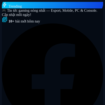
bolt
Trending
Tin tức gaming nóng nhất — Esport, Mobile, PC & Console.
Cập nhật mỗi ngày!
library_books
10+
bài mới hôm nay