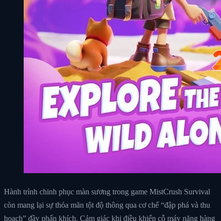
Hành trình chinh phục màn sương trong game MistCrush Survival
còn mang lại sự thỏa mãn tột độ thông qua cơ chế “đập phá và thu
hoạch” đầy phấn khích. Cảm giác khi điều khiển cỗ máy nặng hàng