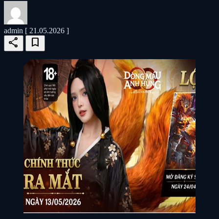
admin
[ 21.05.2026 ]
share
bookmark