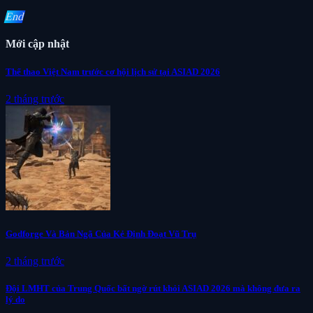
End
Mới cập nhật
Thể thao Việt Nam trước cơ hội lịch sử tại ASIAD 2026
2 tháng trước
Godforge Và Bản Ngã Của Kẻ Định Đoạt Vũ Trụ
2 tháng trước
Đội LMHT của Trung Quốc bất ngờ rút khỏi ASIAD 2026 mà không đưa ra
lý do