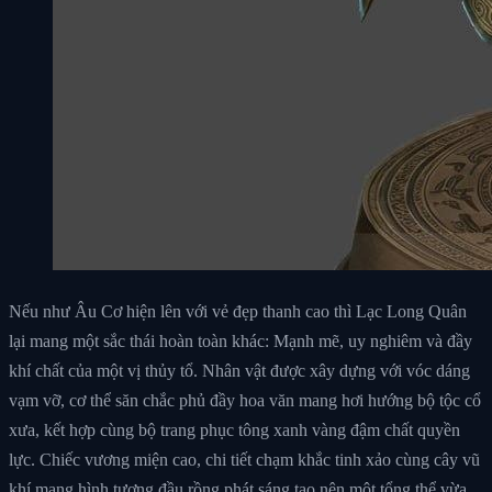
Nếu như Âu Cơ hiện lên với vẻ đẹp thanh cao thì Lạc Long Quân
lại mang một sắc thái hoàn toàn khác: Mạnh mẽ, uy nghiêm và đầy
khí chất của một vị thủy tổ. Nhân vật được xây dựng với vóc dáng
vạm vỡ, cơ thể săn chắc phủ đầy hoa văn mang hơi hướng bộ tộc cổ
xưa, kết hợp cùng bộ trang phục tông xanh vàng đậm chất quyền
lực. Chiếc vương miện cao, chi tiết chạm khắc tinh xảo cùng cây vũ
khí mang hình tượng đầu rồng phát sáng tạo nên một tổng thể vừa