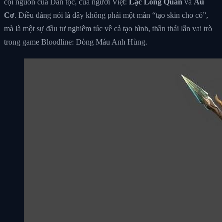
cội nguồn của Dân tộc, của người Việt:
Lạc Long Quân
và
Âu
Cơ
. Điều đáng nói là đây không phải một màn “tạo skin cho có”,
mà là một sự đầu tư nghiêm túc về cả tạo hình, thần thái lẫn vai trò
trong game Bloodline: Dòng Máu Anh Hùng.