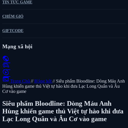
TIN TỨC GAME
CHÉM GIÓ
GIFTCODE
Mạng xã hội
public
sports_esports
play_circle
terminal
Trang Chủ
//
Hóng hớt
//
Siêu phẩm Bloodline: Dòng Máu Anh
Hùng khiến game thủ Việt tự hào khi đưa Lạc Long Quân và Âu
Cơ vào game
Siêu phẩm Bloodline: Dòng Máu Anh
Hùng khiến game thủ Việt tự hào khi đưa
Lạc Long Quân và Âu Cơ vào game