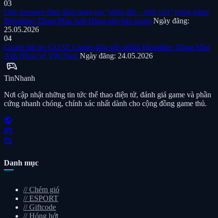
03
Dàn streamer đình đám tham gia “ghép đôi – sinh con” trong game
Bloodline: Dòng Máu Anh Hùng gây bão mạng
Ngày đăng:
25.05.2026
04
Gzone bắt tay GOAT Games đưa siêu phẩm Bloodline: Dòng Máu
Anh Hùng về Việt Nam
Ngày đăng: 24.05.2026
sports_esports
Tin
Nhanh
Nơi cập nhật những tin tức thể thao điện tử, đánh giá game và phần
cứng nhanh chóng, chính xác nhất dành cho cộng đồng game thủ.
public
smart_display
forum
Danh mục
//
Chém gió
//
ESPORT
//
Giftcode
//
Hóng hớt