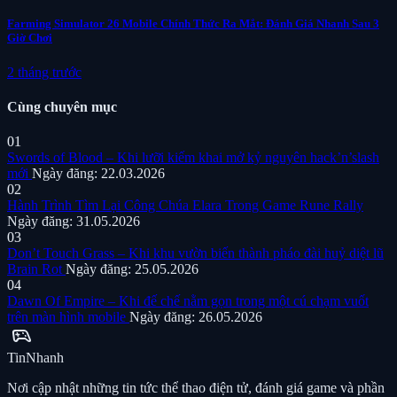
Farming Simulator 26 Mobile Chính Thức Ra Mắt: Đánh Giá Nhanh Sau 3
Giờ Chơi
2 tháng trước
Cùng chuyên mục
01
Swords of Blood – Khi lưỡi kiếm khai mở kỷ nguyên hack’n’slash
mới
Ngày đăng: 22.03.2026
02
Hành Trình Tìm Lại Công Chúa Elara Trong Game Rune Rally
Ngày đăng: 31.05.2026
03
Don’t Touch Grass – Khi khu vườn biến thành pháo đài huỷ diệt lũ
Brain Rot
Ngày đăng: 25.05.2026
04
Dawn Of Empire – Khi đế chế nằm gọn trong một cú chạm vuốt
trên màn hình mobile
Ngày đăng: 26.05.2026
sports_esports
Tin
Nhanh
Nơi cập nhật những tin tức thể thao điện tử, đánh giá game và phần