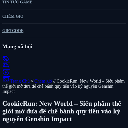
TIN TỨC GAME
CHÉM GIÓ
GIFTCODE
Mạng xã hội
public
sports_esports
play_circle
terminal
Trang Chủ
//
Chém gió
//
CookieRun: New World – Siêu phẩm
thế giới mở đưa đế chế bánh quy tiến vào kỷ nguyên Genshin
Impact
CookieRun: New World – Siêu phẩm thế
giới mở đưa đế chế bánh quy tiến vào kỷ
nguyên Genshin Impact