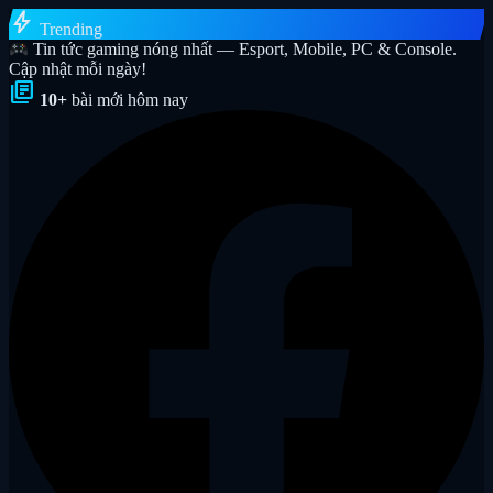
bolt
Trending
Tin tức gaming nóng nhất — Esport, Mobile, PC & Console.
Cập nhật mỗi ngày!
library_books
10+
bài mới hôm nay