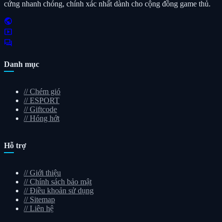
cứng nhanh chóng, chính xác nhất dành cho cộng đồng game thủ.
public
smart_display
forum
Danh mục
//
Chém gió
//
ESPORT
//
Giftcode
//
Hóng hớt
Hỗ trợ
//
Giới thiệu
//
Chính sách bảo mật
//
Điều khoản sử dụng
//
Sitemap
//
Liên hệ