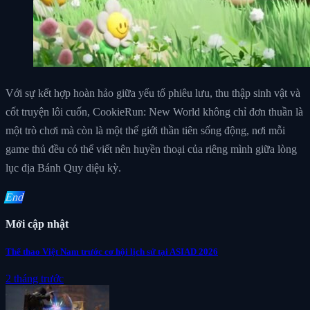
Với sự kết hợp hoàn hảo giữa yếu tố phiêu lưu, thu thập sinh vật và
cốt truyện lôi cuốn, CookieRun: New World không chỉ đơn thuần là
một trò chơi mà còn là một thế giới thần tiên sống động, nơi mỗi
game thủ đều có thể viết nên huyền thoại của riêng mình giữa lòng
lục địa Bánh Quy diệu kỳ.
End
Mới cập nhật
Thể thao Việt Nam trước cơ hội lịch sử tại ASIAD 2026
2 tháng trước