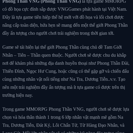
Phong Thần VNG (Phong Than VNG)
là tựa game MMORPG
có đồ họa cực đỉnh sắp được VNGGames phát hành tại Việt Nam.
Đây là tựa game tiên hiệp thế hệ mới với đồ họa và lối chơi được
nâng cấp toàn diện, hứa hẹn sẽ mang đến một thế giới Phong Thần
đầy ấn tượng cho người chơi trải nghiệm trong thời gian tới.
Game sẽ tái hiện lại thế giới Phong Thần cùng chủ đề Tam Giới
Nhân – Tiên – Thần quen thuộc. Người chơi sẽ được chu du khắp
nơi để khám phá những địa danh huyền thoại như Phong Thần Đài,
Thiên Đình, Ngọc Hư Cung, hoặc cũng có thể gặp gỡ và chiến đấu
cùng những nhân vật nổi tiếng như Na Tra, Dương Tiễn..v.v. Tạo
nên một trải nghiệm đầy ấn tượng mà ít tựa game có được trên thị
trường hiện nay.
Trong game MMORPG Phong Thần VNG, người chơi sẽ được lựa
chọn và hóa thân thành 1 trong 6 lớp nhân vật mạnh mẽ gồm Na
Tra, Dương Tiễn, Đát Kỷ, Lôi Chấn Tử, Từ Hàng Đạo Nhân, và