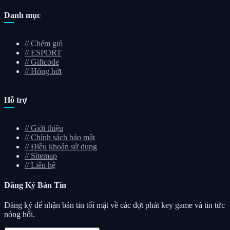
Danh mục
//
Chém gió
//
ESPORT
//
Giftcode
//
Hóng hớt
Hỗ trợ
//
Giới thiệu
//
Chính sách bảo mật
//
Điều khoản sử dụng
//
Sitemap
//
Liên hệ
Đăng Ký
Bản Tin
Đăng ký để nhận bản tin tối mật về các đợt phát key game và tin tức
nóng hổi.