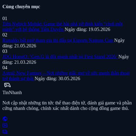
Cùng chuyên mục
01
Tiên Nghịch Mobile: Game thẻ bài phá vỡ định kiến “chơi một
mình” với hệ thống Tiên Duyên
Ngày đăng: 19.05.2026
02
Ronaldo bất ngờ tham gia thi đấu tại Esports Nations Cup
Ngày
đăng: 21.05.2026
03
JDG HongQ: ‘Gen.G là đội mạnh nhất tại First Stand 2026’
Ngày
đăng: 21.03.2026
04
Astral: New Fantasy – Nơi những giấc mơ về sức mạnh thần thoại
trở thành sự thật
Ngày đăng: 30.05.2026
sports_esports
Tin
Nhanh
Nơi cập nhật những tin tức thể thao điện tử, đánh giá game và phần
cứng nhanh chóng, chính xác nhất dành cho cộng đồng game thủ.
public
smart_display
forum