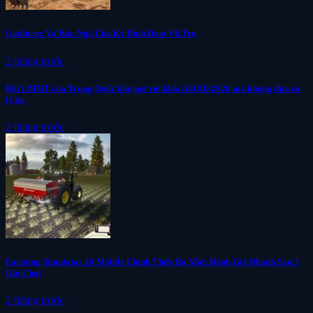
Godforge Và Bản Ngã Của Kẻ Định Đoạt Vũ Trụ
2 tháng trước
Đội LMHT của Trung Quốc bất ngờ rút khỏi ASIAD 2026 mà không đưa ra
lý do
2 tháng trước
Farming Simulator 26 Mobile Chính Thức Ra Mắt: Đánh Giá Nhanh Sau 3
Giờ Chơi
2 tháng trước