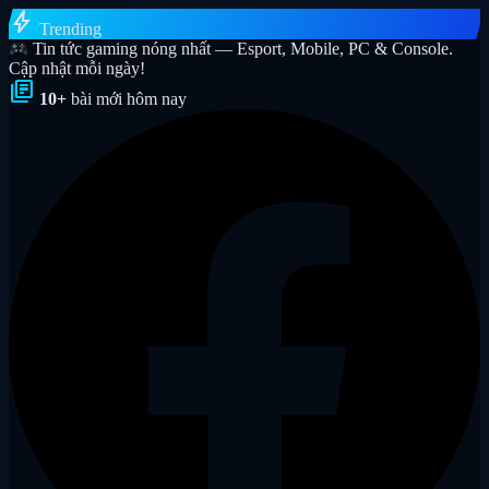
bolt
Trending
Tin tức gaming nóng nhất — Esport, Mobile, PC & Console.
Cập nhật mỗi ngày!
library_books
10+
bài mới hôm nay