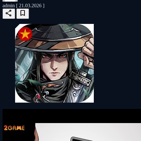
admin
[ 21.03.2026 ]
share
bookmark