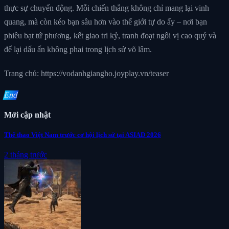
thực sự chuyển động. Mỗi chiến thắng không chỉ mang lại vinh
quang, mà còn kéo bạn sâu hơn vào thế giới tự do ấy – nơi bạn
phiêu bạt tứ phương, kết giao tri kỷ, tranh đoạt ngôi vị cao quý và
để lại dấu ấn không phai trong lịch sử võ lâm.
Trang chủ: https://vodanhgiangho.joyplay.vn/teaser
End
Mới cập nhật
Thể thao Việt Nam trước cơ hội lịch sử tại ASIAD 2026
2 tháng trước