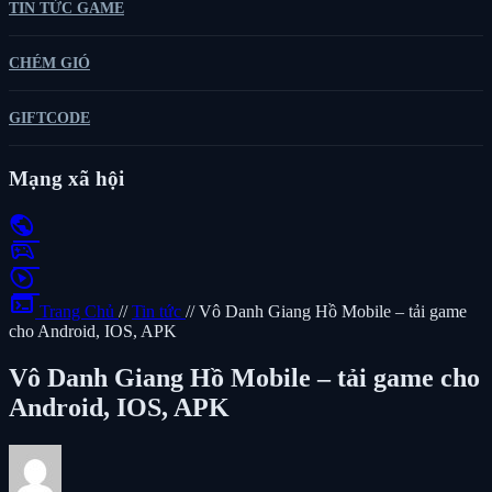
TIN TỨC GAME
CHÉM GIÓ
GIFTCODE
Mạng xã hội
public
sports_esports
play_circle
terminal
Trang Chủ
//
Tin tức
//
Vô Danh Giang Hồ Mobile – tải game
cho Android, IOS, APK
Vô Danh Giang Hồ Mobile – tải game cho
Android, IOS, APK