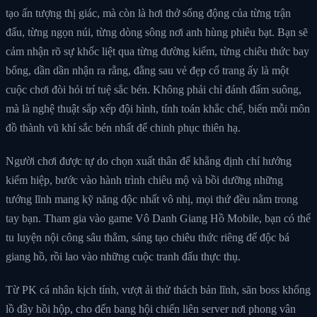
tạo ấn tượng thị giác, mà còn là hơi thở sống động của từng trận
đấu, từng ngọn núi, từng dòng sông nơi anh hùng phiêu bạt. Bạn sẽ
cảm nhận rõ sự khốc liệt qua từng đường kiếm, từng chiêu thức bay
bổng, dần dần nhận ra rằng, đằng sau vẻ đẹp cổ trang ấy là một
cuộc chơi đòi hỏi trí tuệ sắc bén. Không phải chỉ đánh đấm suông,
mà là nghệ thuật sắp xếp đội hình, tính toán khắc chế, biến mỗi môn
đồ thành vũ khí sắc bén nhất để chinh phục thiên hạ.
Người chơi được tự do chọn xuất thân để khẳng định chí hướng
kiếm hiệp, bước vào hành trình chiêu mộ và bồi dưỡng những
tướng lĩnh mang kỹ năng độc nhất vô nhị, mọi thứ đều nằm trong
tay bạn. Tham gia vào game Vô Danh Giang Hồ Mobile, bạn có thể
tu luyện nội công sâu thẳm, sáng tạo chiêu thức riêng để độc bá
giang hồ, rồi lao vào những cuộc tranh đấu thực thụ.
Từ PK cá nhân kịch tính, vượt ải thử thách bản lĩnh, săn boss khổng
lồ đầy hồi hộp, cho đến bang hội chiến liên server nơi phong vân