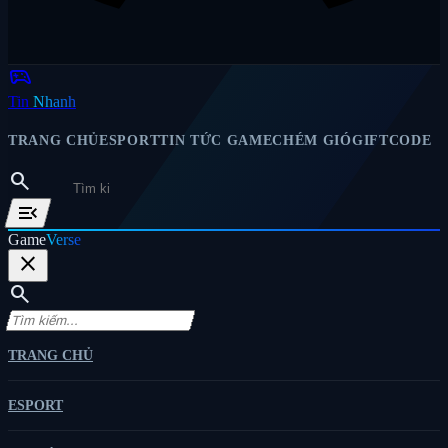
sports_esports
Tin
Nhanh
TRANG CHỦ
ESPORT
TIN TỨC GAME
CHÉM GIÓ
GIFTCODE
search
menu_open
Game
Verse
close
search
TRANG CHỦ
ESPORT