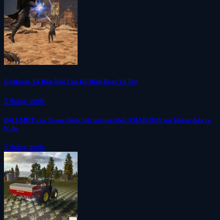
Godforge Và Bản Ngã Của Kẻ Định Đoạt Vũ Trụ
2 tháng trước
Đội LMHT của Trung Quốc bất ngờ rút khỏi ASIAD 2026 mà không đưa ra
lý do
2 tháng trước