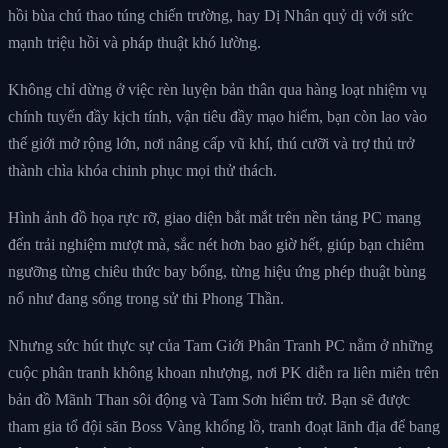
hồi bùa chú thao túng chiến trường, hay Dị Nhân quỷ dị với sức
mạnh triệu hồi và pháp thuật khó lường.
Không chỉ dừng ở việc rèn luyện bản thân qua hàng loạt nhiệm vụ
chính tuyến đầy kịch tính, vận tiêu đầy mạo hiểm, bạn còn lao vào
thế giới mở rộng lớn, nơi nâng cấp vũ khí, thú cưỡi và trợ thủ trở
thành chìa khóa chinh phục mọi thử thách.
Hình ảnh đồ họa rực rỡ, giao diện bắt mắt trên nền tảng PC mang
đến trải nghiệm mượt mà, sắc nét hơn bao giờ hết, giúp bạn chiêm
ngưỡng từng chiêu thức bay bổng, từng hiệu ứng phép thuật bùng
nổ như đang sống trong sử thi Phong Thần.
Nhưng sức hút thực sự của Tam Giới Phân Tranh PC nằm ở những
cuộc phân tranh không khoan nhượng, nơi PK diễn ra liên miên trên
bản đồ Mãnh Than sôi động và Tam Sơn hiểm trở. Bạn sẽ được
tham gia tổ đội săn Boss Vàng khổng lồ, tranh đoạt lãnh địa để bang