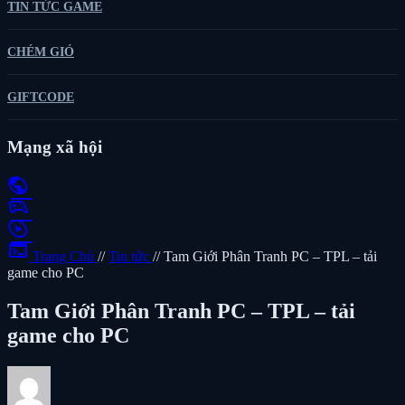
TIN TỨC GAME
CHÉM GIÓ
GIFTCODE
Mạng xã hội
public
sports_esports
play_circle
terminal
Trang Chủ
//
Tin tức
//
Tam Giới Phân Tranh PC – TPL – tải
game cho PC
Tam Giới Phân Tranh PC – TPL – tải
game cho PC