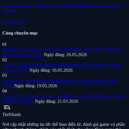
Farming Simulator 26 Mobile Chính Thức Ra Mắt: Đánh Giá Nhanh Sau 3
Giờ Chơi
2 tháng trước
Cùng chuyên mục
01
Bloodline: Dòng Máu Anh Hùng khởi động chiến dịch “tìm kiếm
dòng máu mạnh nhất”
Ngày đăng: 26.05.2026
02
Từ một hướng đi khác biệt đến thương hiệu sống bền hơn 18 năm
của game Việt
Ngày đăng: 16.05.2026
03
Dark Hell – Bản hùng ca ma thuật giữa đấu trường sinh tử 100
người
Ngày đăng: 19.05.2026
04
Dragon Quest Smash/Grow – Sự kết hợp giữa IP cổ điển và lối chơi
roguelite độc đáo
Ngày đăng: 21.03.2026
sports_esports
Tin
Nhanh
Nơi cập nhật những tin tức thể thao điện tử, đánh giá game và phần