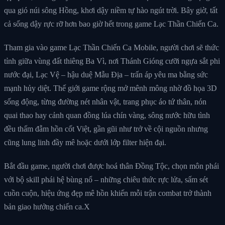
qua gió núi sông Hồng, khơi dậy niềm tự hào ngút trời. Bây giờ, tất
cả sống dậy rực rỡ hơn bao giờ hết trong game Lạc Thần Chiến Ca.
Tham gia vào game Lạc Thần Chiến Ca Mobile, người chơi sẽ thức
tỉnh giữa vùng đất thiêng Ba Vì, nơi Thánh Gióng cưỡi ngựa sắt phi
nước đại, Lạc Vệ – hậu duệ Mẫu Địa – trấn áp yêu ma bằng sức
mạnh hủy diệt. Thế giới game rộng mở mênh mông nhờ đồ họa 3D
sống động, từng đường nét nhân vật, trang phục áo tứ thân, nón
quai thao hay cảnh quan đồng lúa chín vàng, sông nước hữu tình
đều thấm đẫm hồn cốt Việt, gần gũi như trở về cội nguồn nhưng
cũng lung linh đầy mê hoặc dưới lớp filter hiện đại.
Bắt đầu game, người chơi được hoá thân Đồng Tộc, chọn môn phái
với bộ skill phái hệ bùng nổ – những chiêu thức rực lửa, sấm sét
cuồn cuộn, hiệu ứng đẹp mê hồn khiến mỗi trận combat trở thành
bản giao hưởng chiến ca.X