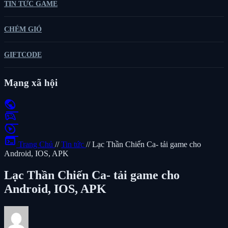
TIN TỨC GAME
CHÉM GIÓ
GIFTCODE
Mạng xã hội
public
sports_esports
play_circle
terminal
Trang Chủ
//
Tin tức
//
Lạc Thần Chiến Ca- tải game cho
Android, IOS, APK
Lạc Thần Chiến Ca- tải game cho
Android, IOS, APK