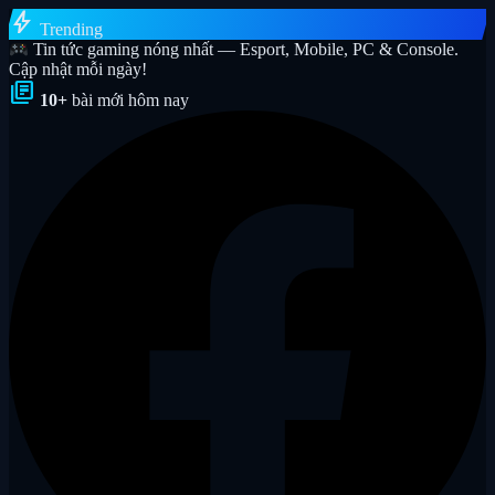
bolt
Trending
Tin tức gaming nóng nhất — Esport, Mobile, PC & Console.
Cập nhật mỗi ngày!
library_books
10+
bài mới hôm nay