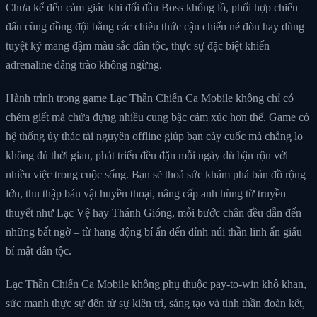
Chưa kể đến cảm giác khi đối đầu Boss khổng lồ, phối hợp chiến
đấu cùng đồng đội bằng các chiêu thức cận chiến né đòn hay dùng
tuyệt kỹ mang đậm màu sắc dân tộc, thực sự đặc biệt khiến
adrenaline dâng trào không ngừng.
Hành trình trong game Lạc Thần Chiến Ca Mobile không chỉ có
chém giết mà chứa đựng nhiều cung bậc cảm xúc hơn thế. Game có
hệ thống ủy thác tài nguyên offline giúp bạn cày cuốc mà chẳng lo
không đủ thời gian, phát triển đều đặn mỗi ngày dù bận rộn với
nhiều việc trong cuộc sống. Bạn sẽ thoả sức khám phá bản đồ rộng
lớn, thu thập báu vật huyền thoại, nâng cấp anh hùng từ truyền
thuyết như Lạc Vệ hay Thánh Gióng, mỗi bước chân đều dẫn đến
những bất ngờ – từ hang động bí ẩn đến đỉnh núi thần linh ẩn giấu
bí mật dân tộc.
Lạc Thần Chiến Ca Mobile không phụ thuộc pay-to-win khô khan,
sức mạnh thực sự đến từ sự kiên trì, sáng tạo và tinh thần đoàn kết,