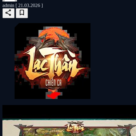
admin
[ 21.03.2026 ]
share
bookmark