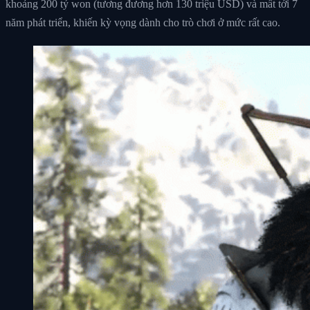
khoảng 200 tỷ won (tương đương hơn 130 triệu USD) và mất tới 7
năm phát triển, khiến kỳ vọng dành cho trò chơi ở mức rất cao.