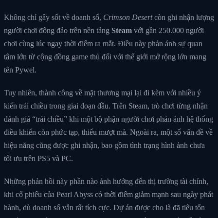
Không chỉ gây sốt về doanh số,
Crimson Desert
còn ghi nhận lượng
người chơi đông đảo trên nền tảng
Steam
với gần 250.000 người
chơi cùng lúc ngay thời điểm ra mắt. Điều này phản ánh sự quan
tâm lớn từ cộng đồng game thủ đối với thế giới mở rộng lớn mang
tên Pywel.
Tuy nhiên, thành công về mặt thương mại lại đi kèm với nhiều ý
kiến trái chiều trong giai đoạn đầu. Trên Steam, trò chơi từng nhận
đánh giá “trái chiều” khi một bộ phận người chơi phản ánh hệ thống
điều khiển còn phức tạp, thiếu mượt mà. Ngoài ra, một số vấn đề về
hiệu năng cũng được ghi nhận, bao gồm tình trạng hình ảnh chưa
tối ưu trên PS5 và PC.
Những phản hồi này phần nào ảnh hưởng đến thị trường tài chính,
khi cổ phiếu của Pearl Abyss có thời điểm giảm mạnh sau ngày phát
hành, dù doanh số vẫn rất tích cực. Dự án được cho là đã tiêu tốn