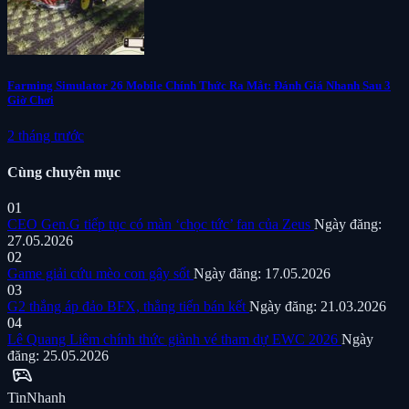
Farming Simulator 26 Mobile Chính Thức Ra Mắt: Đánh Giá Nhanh Sau 3
Giờ Chơi
2 tháng trước
Cùng chuyên mục
01
CEO Gen.G tiếp tục có màn ‘chọc tức’ fan của Zeus
Ngày đăng:
27.05.2026
02
Game giải cứu mèo con gây sốt
Ngày đăng: 17.05.2026
03
G2 thắng áp đảo BFX, thẳng tiến bán kết
Ngày đăng: 21.03.2026
04
Lê Quang Liêm chính thức giành vé tham dự EWC 2026
Ngày
đăng: 25.05.2026
sports_esports
Tin
Nhanh