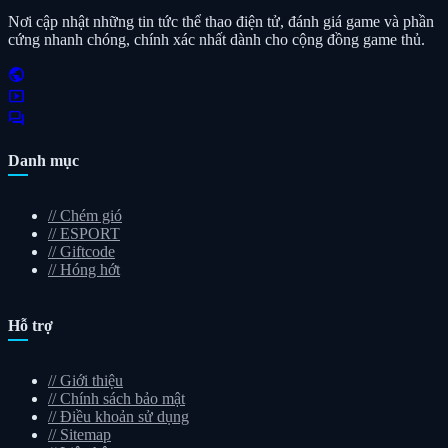
Nơi cập nhật những tin tức thể thao điện tử, đánh giá game và phần
cứng nhanh chóng, chính xác nhất dành cho cộng đồng game thủ.
public
smart_display
forum
Danh mục
//
Chém gió
//
ESPORT
//
Giftcode
//
Hóng hớt
Hỗ trợ
//
Giới thiệu
//
Chính sách bảo mật
//
Điều khoản sử dụng
//
Sitemap