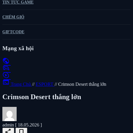
TIN TỨC GAME
CHÉM GIÓ
GIFTCODE
Mạng xã hội
public
sports_esports
play_circle
terminal
Trang Chủ
//
ESPORT
//
Crimson Desert thắng lớn
Crimson Desert thắng lớn
admin
[ 18.05.2026 ]
share
bookmark