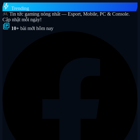
bolt
Trending
Tin tức gaming nóng nhất — Esport, Mobile, PC & Console.
Cập nhật mỗi ngày!
library_books
10+
bài mới hôm nay