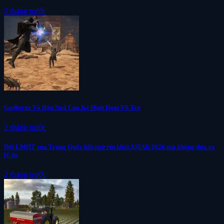
2 tháng trước
Godforge Và Bản Ngã Của Kẻ Định Đoạt Vũ Trụ
2 tháng trước
Đội LMHT của Trung Quốc bất ngờ rút khỏi ASIAD 2026 mà không đưa ra
lý do
2 tháng trước