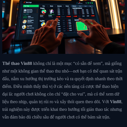
Thể thao Vin88
không chỉ là một mục “có sẵn để xem”, mà giống
như một không gian thể thao thu nhỏ—nơi bạn có thể quan sát trận
đấu, nắm xu hướng thị trường kèo và ra quyết định nhanh theo thời
điểm. Điều mình thấy thú vị ở các nền tảng cá cược thể thao hiện
đại là: người chơi không còn chỉ “đặt cho vui”, mà có thể xem dữ
liệu theo nhịp, quản trị rủi ro và xây thói quen theo dõi. Với
Vin88
,
trải nghiệm này được triển khai theo hướng tối giản thao tác nhưng
vẫn đảm bảo đủ chiều sâu để người chơi có thể bám sát trận.