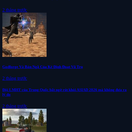
2 tháng trước
Godforge Và Bản Ngã Của Kẻ Định Đoạt Vũ Trụ
2 tháng trước
Đội LMHT của Trung Quốc bất ngờ rút khỏi ASIAD 2026 mà không đưa ra
lý do
2 tháng trước