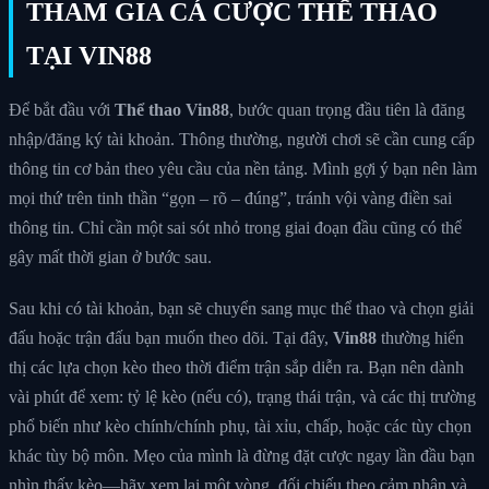
THAM GIA CÁ CƯỢC THỂ THAO
TẠI VIN88
Để bắt đầu với
Thể thao Vin88
, bước quan trọng đầu tiên là đăng
nhập/đăng ký tài khoản. Thông thường, người chơi sẽ cần cung cấp
thông tin cơ bản theo yêu cầu của nền tảng. Mình gợi ý bạn nên làm
mọi thứ trên tinh thần “gọn – rõ – đúng”, tránh vội vàng điền sai
thông tin. Chỉ cần một sai sót nhỏ trong giai đoạn đầu cũng có thể
gây mất thời gian ở bước sau.
Sau khi có tài khoản, bạn sẽ chuyển sang mục thể thao và chọn giải
đấu hoặc trận đấu bạn muốn theo dõi. Tại đây,
Vin88
thường hiển
thị các lựa chọn kèo theo thời điểm trận sắp diễn ra. Bạn nên dành
vài phút để xem: tỷ lệ kèo (nếu có), trạng thái trận, và các thị trường
phổ biến như kèo chính/chính phụ, tài xỉu, chấp, hoặc các tùy chọn
khác tùy bộ môn. Mẹo của mình là đừng đặt cược ngay lần đầu bạn
nhìn thấy kèo—hãy xem lại một vòng, đối chiếu theo cảm nhận và