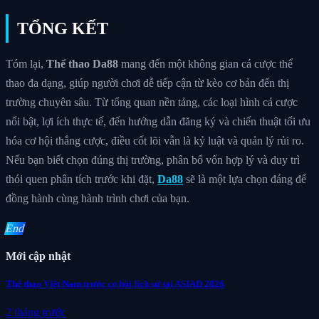
TỔNG KẾT
Tóm lại,
Thể thao Da88
mang đến một không gian cá cược thể
thao đa dạng, giúp người chơi dễ tiếp cận từ kèo cơ bản đến thị
trường chuyên sâu. Từ tổng quan nền tảng, các loại hình cá cược
nổi bật, lợi ích thực tế, đến hướng dẫn đăng ký và chiến thuật tối ưu
hóa cơ hội thắng cược, điều cốt lõi vẫn là kỷ luật và quản lý rủi ro.
Nếu bạn biết chọn đúng thị trường, phân bổ vốn hợp lý và duy trì
thói quen phân tích trước khi đặt,
Da88
sẽ là một lựa chọn đáng để
đồng hành cùng hành trình chơi của bạn.
End
Mới cập nhật
Thể thao Việt Nam trước cơ hội lịch sử tại ASIAD 2026
2 tháng trước