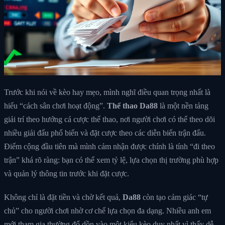
Trước khi nói về kèo hay mẹo, mình nghĩ điều quan trọng nhất là
hiểu “cách sân chơi hoạt động”.
Thể thao Da88
là một nền tảng
giải trí theo hướng cá cược thể thao, nơi người chơi có thể theo dõi
nhiều giải đấu phổ biến và đặt cược theo các diễn biến trận đấu.
Điểm cộng đầu tiên mà mình cảm nhận được chính là tính “đi theo
trận” khá rõ ràng: bạn có thể xem tỷ lệ, lựa chọn thị trường phù hợp
và quản lý thông tin trước khi đặt cược.
Không chỉ là đặt tiền và chờ kết quả,
Da88
còn tạo cảm giác “tự
chủ” cho người chơi nhờ cơ chế lựa chọn đa dạng. Nhiều anh em
mới tham gia thường đổ dồn vào một kiểu kèo duy nhất vì thấy dễ