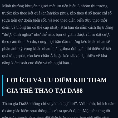
Mình thường khuyên người mới ưu tiên hiểu 3 nhóm thị trường
trước: kèo theo kết quả (chính/kèo phụ), kèo theo tỉ số hoặc chỉ số
(dựa trên dự đoán biến số), và kèo theo diễn biến (tùy theo thời
điểm và thông tin có thể cập nhật). Khi bạn đã nắm cách thị trường
“được định nghĩa” như thế nào, bạn sẽ giảm được rủi ro đặt cược
theo cảm tính. Ví dụ, cùng một trận đấu nhưng kèo khác nhau sẽ
phản ánh kỳ vọng khác nhau: thắng-thua đơn giản thì thiên về kết
quả tổng quát, còn kèo châu Á hoặc kèo tài/xỉu lại thiên về khả
năng kiểm soát cục diện và nhịp ghi bàn.
LỢI ÍCH VÀ ƯU ĐIỂM KHI THAM
GIA THỂ THAO TẠI DA88
Tham gia
Da88
không chỉ vì yếu tố “giải trí”. Với mình, lợi ích nằm
ở cảm giác kiểm soát thông tin và ra quyết định. Một nền tảng tốt
nên giúp người chơi theo dõi diễn biến nhanh, hạn chế việc gián