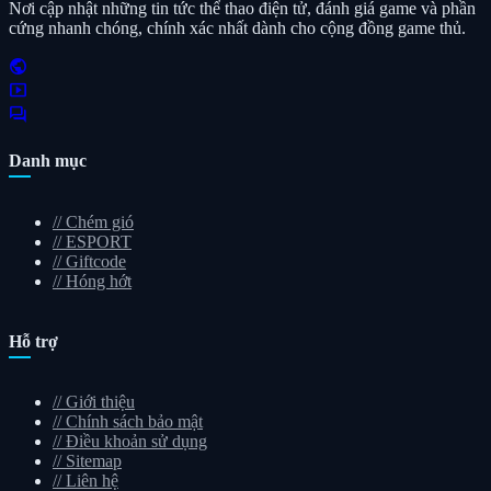
Nơi cập nhật những tin tức thể thao điện tử, đánh giá game và phần
cứng nhanh chóng, chính xác nhất dành cho cộng đồng game thủ.
public
smart_display
forum
Danh mục
//
Chém gió
//
ESPORT
//
Giftcode
//
Hóng hớt
Hỗ trợ
//
Giới thiệu
//
Chính sách bảo mật
//
Điều khoản sử dụng
//
Sitemap
//
Liên hệ