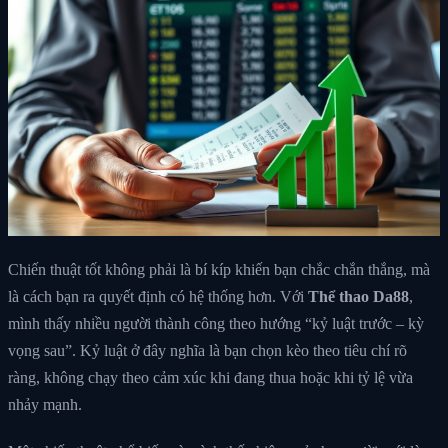
Chiến thuật tốt không phải là bí kíp khiến bạn chắc chắn thắng, mà
là cách bạn ra quyết định có hệ thống hơn. Với
Thể thao Da88
,
mình thấy nhiều người thành công theo hướng “kỷ luật trước – kỳ
vọng sau”. Kỷ luật ở đây nghĩa là bạn chọn kèo theo tiêu chí rõ
ràng, không chạy theo cảm xúc khi đang thua hoặc khi tỷ lệ vừa
nhảy mạnh.