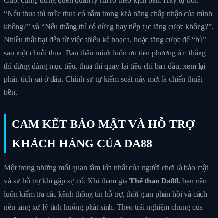
Cuối cùng, đừng quên quản lý rủi ro theo kịch bản. Hãy tự hỏi:
“Nếu thua thì mức thua có nằm trong khả năng chấp nhận của mình
không?” và “Nếu thắng thì có dừng hay tiếp tục tăng cược không?”.
Nhiều thất bại đến từ việc thiếu kế hoạch, hoặc tăng cược để “bù”
sau một chuỗi thua. Bản thân mình luôn ưu tiên phương án: thắng
thì dừng đúng mục tiêu, thua thì quay lại tiêu chí ban đầu, xem lại
phân tích sai ở đâu. Chính sự tự kiểm soát này mới là chiến thuật
bền.
CAM KẾT BẢO MẬT VÀ HỖ TRỢ
KHÁCH HÀNG CỦA DA88
Một trong những mối quan tâm lớn nhất của người chơi là bảo mật
và sự hỗ trợ khi gặp sự cố. Khi tham gia
Thể thao Da88
, bạn nên
luôn kiểm tra các kênh thông tin hỗ trợ, thời gian phản hồi và cách
nền tảng xử lý tình huống phát sinh. Theo trải nghiệm chung của