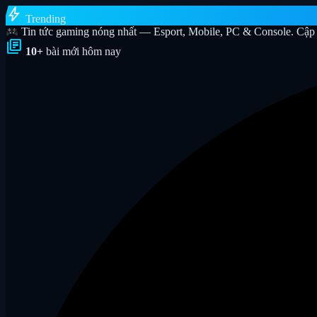
bolt
Trending
Tin tức gaming nóng nhất — Esport, Mobile, PC & Console. Cập 
library_books
10+
bài mới hôm nay