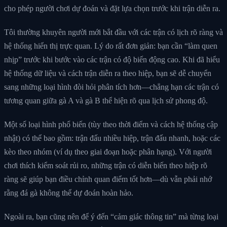
cho phép người chơi dự đoán và đặt lựa chọn trước khi trận diễn ra.
Tôi thường khuyên người mới bắt đầu với các trận có lịch rõ ràng và
hệ thống hiển thị trực quan. Lý do rất đơn giản: bạn cần “làm quen
nhịp” trước khi bước vào các trận có độ biến động cao. Khi đã hiểu
hệ thống dữ liệu và cách trận diễn ra theo hiệp, bạn sẽ dễ chuyển
sang những loại hình đòi hỏi phân tích hơn—chẳng hạn các trận có
tương quan giữa gà A và gà B thể hiện rõ qua lịch sử phong độ.
Một số loại hình phổ biến (tùy theo thời điểm và cách hệ thống cập
nhật) có thể bao gồm: trận đấu nhiều hiệp, trận đấu nhanh, hoặc các
kèo theo nhóm (ví dụ theo giai đoạn hoặc phân hạng). Với người
chơi thích kiểm soát rủi ro, những trận có diễn biến theo hiệp rõ
ràng sẽ giúp bạn điều chỉnh quan điểm tốt hơn—dù vẫn phải nhớ
rằng đá gà không thể dự đoán hoàn hảo.
Ngoài ra, bạn cũng nên để ý đến “cảm giác thông tin” mà từng loại