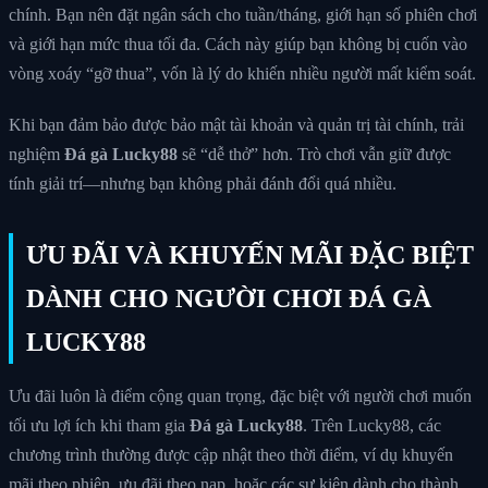
chính. Bạn nên đặt ngân sách cho tuần/tháng, giới hạn số phiên chơi
và giới hạn mức thua tối đa. Cách này giúp bạn không bị cuốn vào
vòng xoáy “gỡ thua”, vốn là lý do khiến nhiều người mất kiểm soát.
Khi bạn đảm bảo được bảo mật tài khoản và quản trị tài chính, trải
nghiệm
Đá gà Lucky88
sẽ “dễ thở” hơn. Trò chơi vẫn giữ được
tính giải trí—nhưng bạn không phải đánh đổi quá nhiều.
ƯU ĐÃI VÀ KHUYẾN MÃI ĐẶC BIỆT
DÀNH CHO NGƯỜI CHƠI ĐÁ GÀ
LUCKY88
Ưu đãi luôn là điểm cộng quan trọng, đặc biệt với người chơi muốn
tối ưu lợi ích khi tham gia
Đá gà Lucky88
. Trên Lucky88, các
chương trình thường được cập nhật theo thời điểm, ví dụ khuyến
mãi theo phiên, ưu đãi theo nạp, hoặc các sự kiện dành cho thành