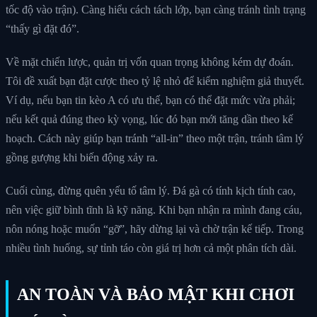
tốc độ vào trận). Càng hiểu cách tách lớp, bạn càng tránh tình trạng
“thấy gì đặt đó”.
Về mặt chiến lược, quản trị vốn quan trọng không kém dự đoán.
Tôi đề xuất bạn đặt cược theo tỷ lệ nhỏ để kiểm nghiệm giả thuyết.
Ví dụ, nếu bạn tin kèo A có ưu thế, bạn có thể đặt mức vừa phải;
nếu kết quả đúng theo kỳ vọng, lúc đó bạn mới tăng dần theo kế
hoạch. Cách này giúp bạn tránh “all-in” theo một trận, tránh tâm lý
gồng gượng khi biến động xảy ra.
Cuối cùng, đừng quên yếu tố tâm lý. Đá gà có tính kịch tính cao,
nên việc giữ bình tĩnh là kỹ năng. Khi bạn nhận ra mình đang cáu,
nôn nóng hoặc muốn “gỡ”, hãy dừng lại và chờ trận kế tiếp. Trong
nhiều tình huống, sự tỉnh táo còn giá trị hơn cả một phân tích dài.
AN TOÀN VÀ BẢO MẬT KHI CHƠI