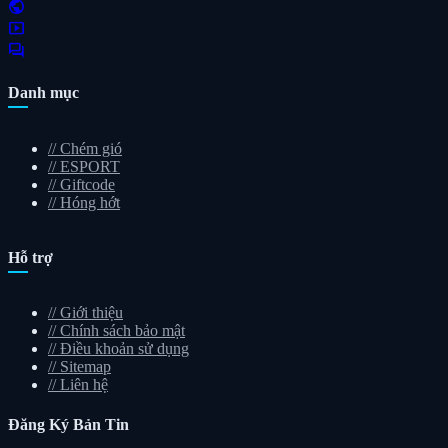
public
smart_display
forum
Danh mục
//
Chém gió
//
ESPORT
//
Giftcode
//
Hóng hớt
Hỗ trợ
//
Giới thiệu
//
Chính sách bảo mật
//
Điều khoản sử dụng
//
Sitemap
//
Liên hệ
Đăng Ký
Bản Tin