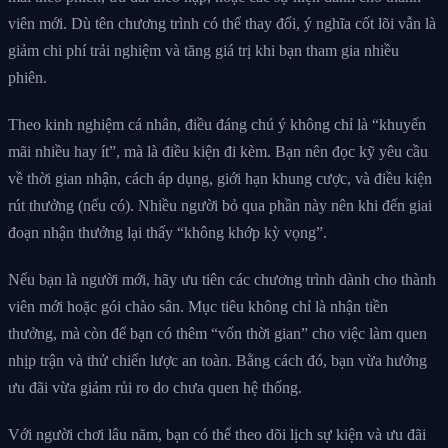
viên mới. Dù tên chương trình có thể thay đổi, ý nghĩa cốt lõi vẫn là
giảm chi phí trải nghiệm và tăng giá trị khi bạn tham gia nhiều
phiên.
Theo kinh nghiệm cá nhân, điều đáng chú ý không chỉ là “khuyến
mãi nhiều hay ít”, mà là điều kiện đi kèm. Bạn nên đọc kỹ yêu cầu
về thời gian nhận, cách áp dụng, giới hạn khung cược, và điều kiện
rút thưởng (nếu có). Nhiều người bỏ qua phần này nên khi đến giai
đoạn nhận thưởng lại thấy “không khớp kỳ vọng”.
Nếu bạn là người mới, hãy ưu tiên các chương trình dành cho thành
viên mới hoặc gói chào sân. Mục tiêu không chỉ là nhận tiền
thưởng, mà còn để bạn có thêm “vốn thời gian” cho việc làm quen
nhịp trận và thử chiến lược an toàn. Bằng cách đó, bạn vừa hưởng
ưu đãi vừa giảm rủi ro do chưa quen hệ thống.
Với người chơi lâu năm, bạn có thể theo dõi lịch sự kiện và ưu đãi