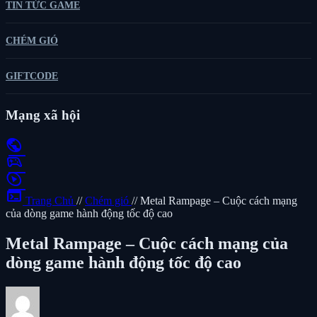
TIN TỨC GAME
CHÉM GIÓ
GIFTCODE
Mạng xã hội
public
sports_esports
play_circle
terminal
Trang Chủ
//
Chém gió
//
Metal Rampage – Cuộc cách mạng
của dòng game hành động tốc độ cao
Metal Rampage – Cuộc cách mạng của
dòng game hành động tốc độ cao