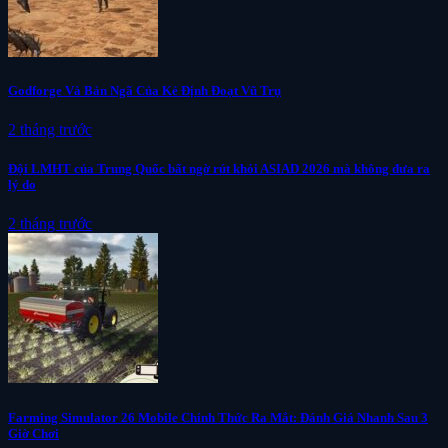
Godforge Và Bản Ngã Của Kẻ Định Đoạt Vũ Trụ
2 tháng trước
Đội LMHT của Trung Quốc bất ngờ rút khỏi ASIAD 2026 mà không đưa ra
lý do
2 tháng trước
Farming Simulator 26 Mobile Chính Thức Ra Mắt: Đánh Giá Nhanh Sau 3
Giờ Chơi