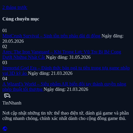
2 tháng trước
Cùng chuyên mục
01
MistCrush Survival – Sinh tồn trên pháo đài di động
Ngày đăng:
20.05.2026
02
Ares: The Iron Vanguard – Khi Trọng Lực Vũ Trụ Bị Bẻ Cong
Dưới Những Nhát Cắt
Ngày đăng: 31.05.2026
03
Immortal God Era – Đánh thức bản ngã tu tiên trong tựa game nhập
vai 3D kỳ ảo
Ngày đăng: 21.03.2026
04
A Wizard’s World – Siêu phẩm AR biến đôi tay thành quyền năng
phép thuật tối thượng
Ngày đăng: 21.03.2026
sports_esports
Tin
Nhanh
Nơi cập nhật những tin tức thể thao điện tử, đánh giá game và phần
cứng nhanh chóng, chính xác nhất dành cho cộng đồng game thủ.
public