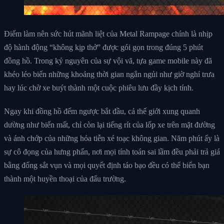
Điểm làm nên sức hút mãnh liệt của Metal Rampage chính là nhịp
độ hành động “không kịp thở” được gói gọn trong đúng 5 phút
đồng hồ. Trong kỷ nguyên của sự vội vã, tựa game mobile này đã
khéo léo biến những khoảng thời gian ngắn ngủi như giờ nghỉ trưa
hay lúc chờ xe buýt thành một cuộc phiêu lưu đầy kịch tính.
Ngay khi đồng hồ đếm ngược bắt đầu, cả thế giới xung quanh
dường như biến mất, chỉ còn lại tiếng rít của lốp xe trên mặt đường
và ánh chớp của những hỏa tiễn xé toạc không gian. Năm phút ấy là
sự cô đọng của hưng phấn, nơi mọi tính toán sai lầm đều phải trả giá
bằng đống sắt vụn và mọi quyết định táo bạo đều có thể biến bạn
thành một huyền thoại của đấu trường.