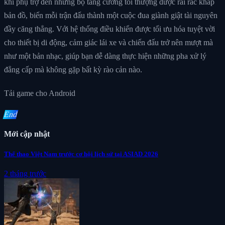
khí phụ trợ đến những bộ tăng cường tối thượng được rải rác khắp
bản đồ, biến mỗi trận đấu thành một cuộc đua giành giật tài nguyên
đầy căng thẳng. Với hệ thống điều khiển được tối ưu hóa tuyệt vời
cho thiết bị di động, cảm giác lái xe và chiến đấu trở nên mượt mà
như một bản nhạc, giúp bạn dễ dàng thực hiện những pha xử lý
đẳng cấp mà không gặp bất kỳ rào cản nào.
Tải game cho Android
End
Mới cập nhật
Thể thao Việt Nam trước cơ hội lịch sử tại ASIAD 2026
2 tháng trước