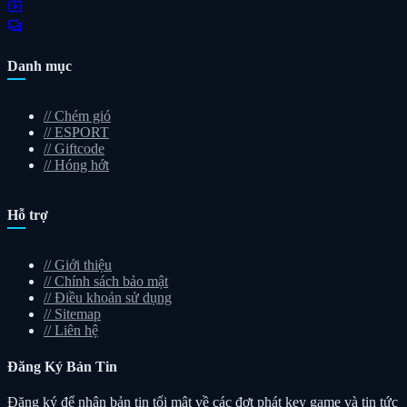
smart_display
forum
Danh mục
//
Chém gió
//
ESPORT
//
Giftcode
//
Hóng hớt
Hỗ trợ
//
Giới thiệu
//
Chính sách bảo mật
//
Điều khoản sử dụng
//
Sitemap
//
Liên hệ
Đăng Ký
Bản Tin
Đăng ký để nhận bản tin tối mật về các đợt phát key game và tin tức