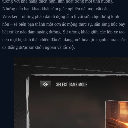
tưởng với khả năng thích nghi linh hoạt trong mọi tình huống.
Nhưng nếu bạn khao khát cảm giác nghiền nát mọi vật cản,
Wrecker – những pháo đài di động lầm lì với sức chịu đựng kinh
hồn – sẽ biến bạn thành một cơn ác mộng thực sự, sẵn sàng húc bay
bất cứ kẻ nào dám ngáng đường. Sự tương khắc giữa các lớp xe tạo
nên một hệ sinh thái chiến đấu đa dạng, nơi hỏa lực mạnh chưa chắc
đã thắng được sự khôn ngoan và tốc độ.