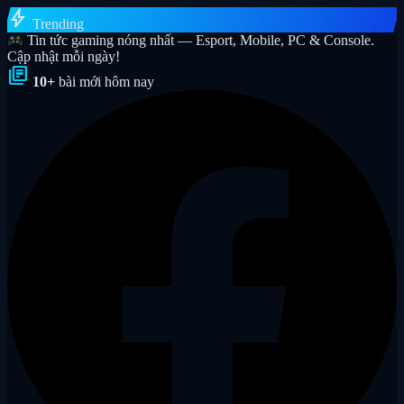
bolt
Trending
Tin tức gaming nóng nhất — Esport, Mobile, PC & Console.
Cập nhật mỗi ngày!
library_books
10+
bài mới hôm nay