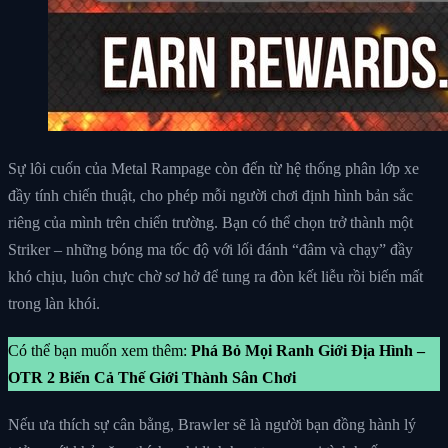
Sự lôi cuốn của Metal Rampage còn đến từ hệ thống phân lớp xe
đầy tính chiến thuật, cho phép mỗi người chơi định hình bản sắc
riêng của mình trên chiến trường. Bạn có thể chọn trở thành một
Striker – những bóng ma tốc độ với lối đánh “đâm và chạy” đầy
khó chịu, luôn chực chờ sơ hở để tung ra đòn kết liễu rồi biến mất
trong làn khói.
Có thể bạn muốn xem thêm:
Phá Bỏ Mọi Ranh Giới Địa Hình –
OTR 2 Biến Cả Thế Giới Thành Sân Chơi
Nếu ưa thích sự cân bằng, Brawler sẽ là người bạn đồng hành lý