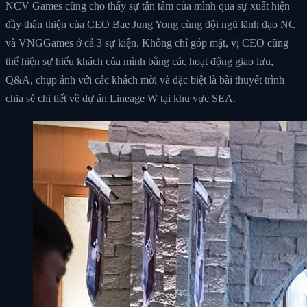
NCV Games cũng cho thấy sự tận tâm của mình qua sự xuất hiện
đầy thân thiện của CEO Bae Jung Yong cùng đội ngũ lãnh đạo NC
và VNGGames ở cả 3 sự kiện. Không chỉ góp mặt, vị CEO cũng
thể hiện sự hiếu khách của mình bằng các hoạt động giao lưu,
Q&A, chụp ảnh với các khách mời và đặc biệt là bài thuyết trình
chia sẻ chi tiết về dự án Lineage W tại khu vực SEA.