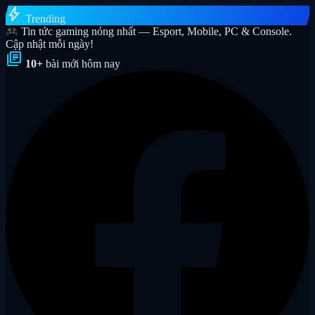
bolt
Trending
Tin tức gaming nóng nhất — Esport, Mobile, PC & Console.
Cập nhật mỗi ngày!
library_books
10+
bài mới hôm nay