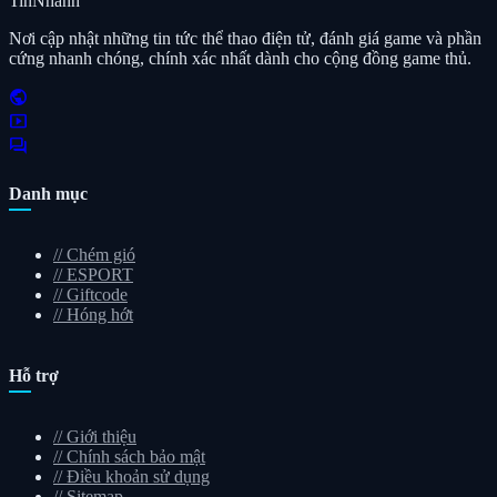
Tin
Nhanh
Nơi cập nhật những tin tức thể thao điện tử, đánh giá game và phần
cứng nhanh chóng, chính xác nhất dành cho cộng đồng game thủ.
public
smart_display
forum
Danh mục
//
Chém gió
//
ESPORT
//
Giftcode
//
Hóng hớt
Hỗ trợ
//
Giới thiệu
//
Chính sách bảo mật
//
Điều khoản sử dụng
//
Sitemap