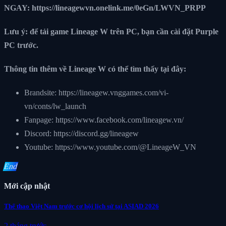
NGAY:
https://lineagewvn.onelink.me/0eGn/LWVN_PRPP
Lưu ý: để tải game Lineage W trên PC, bạn cần cài đặt Purple
PC trước.
Thông tin thêm về Lineage W có thể tìm thấy tại đây:
Brandsite: https://lineagew.vnggames.com/vi-
vn/conts/lw_launch
Fanpage: https://www.facebook.com/lineagew.vn/
Discord: https://discord.gg/lineagew
Youtube: https://www.youtube.com/@LineageW_VN
End
Mới cập nhật
Thể thao Việt Nam trước cơ hội lịch sử tại ASIAD 2026
2 tháng trước