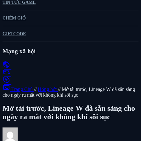
TIN TỨC GAME
CHÉM GIÓ
GIFTCODE
Mạng xã hội
public
sports_esports
play_circle
terminal
Trang Chủ
//
Hóng hớt
//
Mở tải trước, Lineage W đã sẵn sàng
cho ngày ra mắt với không khí sôi sục
Mở tải trước, Lineage W đã sẵn sàng cho
ngày ra mắt với không khí sôi sục