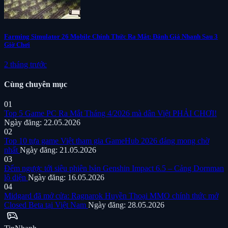
Farming Simulator 26 Mobile Chính Thức Ra Mắt: Đánh Giá Nhanh Sau 3
Giờ Chơi
2 tháng trước
Cùng chuyên mục
01
Top 5 Game PC Ra Mắt Tháng 4/2026 mà dân Việt PHẢI CHƠI!
Ngày đăng: 22.05.2026
02
Top 10 tựa game Việt tham gia GameHub 2026 đáng mong chờ
nhất
Ngày đăng: 21.05.2026
03
Đếm ngược tới siêu phiên bản Genshin Impact 6.5 – Cảng Dornman
lộ diện
Ngày đăng: 16.05.2026
04
Midgard đã mở cửa: Ragnarok Huyền Thoại MMO chính thức mở
Closed Beta tại Việt Nam
Ngày đăng: 28.05.2026
sports_esports