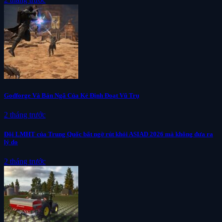
Godforge Và Bản Ngã Của Kẻ Định Đoạt Vũ Trụ
2 tháng trước
Đội LMHT của Trung Quốc bất ngờ rút khỏi ASIAD 2026 mà không đưa ra
lý do
2 tháng trước