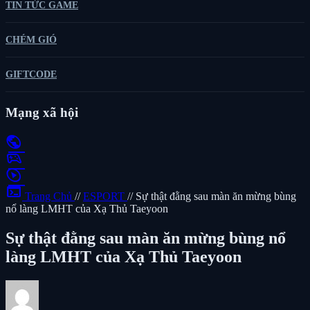
TIN TỨC GAME
CHÉM GIÓ
GIFTCODE
Mạng xã hội
public
sports_esports
play_circle
terminal
Trang Chủ
//
ESPORT
//
Sự thật đằng sau màn ăn mừng bùng
nổ làng LMHT của Xạ Thủ Taeyoon
Sự thật đằng sau màn ăn mừng bùng nổ
làng LMHT của Xạ Thủ Taeyoon