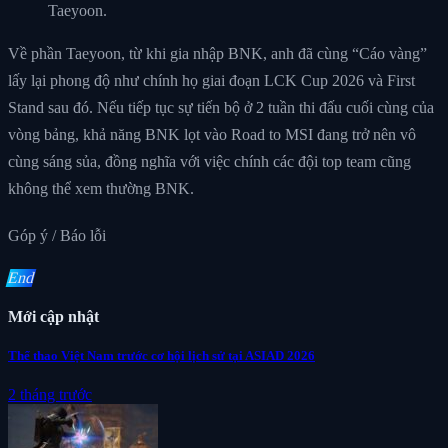
Taeyoon.
Về phần Taeyoon, từ khi gia nhập BNK, anh đã cùng “Cáo vàng”
lấy lại phong độ như chính họ giai đoạn LCK Cup 2026 và First
Stand sau đó. Nếu tiếp tục sự tiến bộ ở 2 tuần thi đấu cuối cùng của
vòng bảng, khả năng BNK lọt vào Road to MSI đang trở nên vô
cùng sáng sủa, đồng nghĩa với việc chính các đội top team cũng
không thể xem thường BNK.
Góp ý / Báo lỗi
End
Mới cập nhật
Thể thao Việt Nam trước cơ hội lịch sử tại ASIAD 2026
2 tháng trước