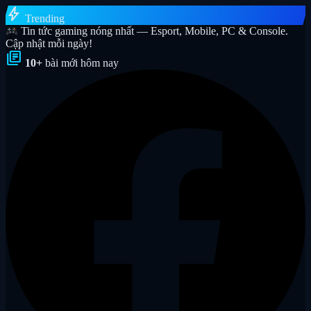
bolt
Trending
Tin tức gaming nóng nhất — Esport, Mobile, PC & Console.
Cập nhật mỗi ngày!
library_books
10+
bài mới hôm nay