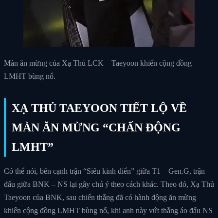
Màn ăn mừng của Xạ Thủ LCK – Taeyoon khiến cộng đồng
LMHT bùng nổ.
XẠ THỦ TAEYOON TIẾT LỘ VỀ
MÀN ĂN MỪNG “CHẤN ĐỘNG
LMHT”
Có thể nói, bên cạnh trận “Siêu kinh điển” giữa T1 – Gen.G, trận
đấu giữa BNK – NS lại gây chú ý theo cách khác. Theo đó, Xạ Thủ
Taeyoon của BNK, sau chiến thắng đã có hành động ăn mừng
khiến cộng đồng LMHT bùng nổ, khi anh này vứt thẳng áo đấu NS