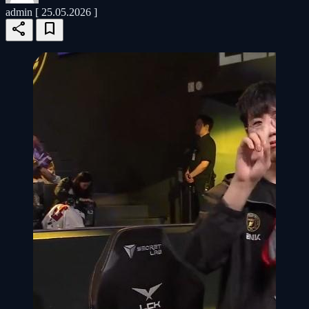
admin
[ 25.05.2026 ]
share
bookmark