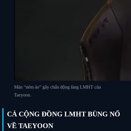
Màn “ném áo” gây chấn động làng LMHT của
Taeyoon.
CẢ CỘNG ĐỒNG LMHT BÙNG NỔ
VỀ TAEYOON