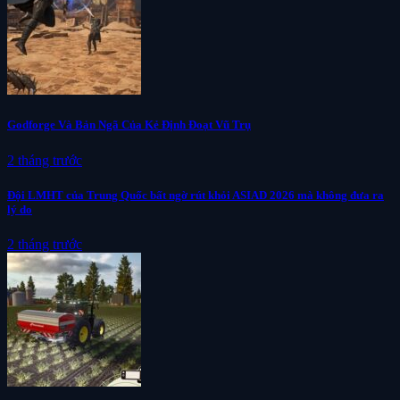
Godforge Và Bản Ngã Của Kẻ Định Đoạt Vũ Trụ
2 tháng trước
Đội LMHT của Trung Quốc bất ngờ rút khỏi ASIAD 2026 mà không đưa ra
lý do
2 tháng trước