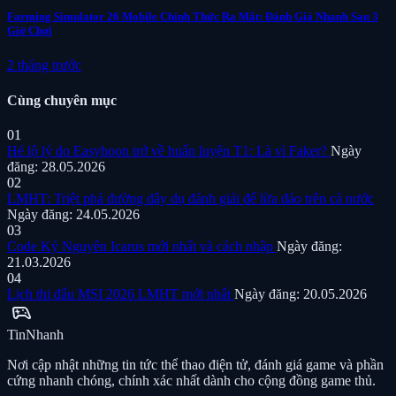
Farming Simulator 26 Mobile Chính Thức Ra Mắt: Đánh Giá Nhanh Sau 3
Giờ Chơi
2 tháng trước
Cùng chuyên mục
01
Hé lộ lý do Easyhoon trở về huấn luyện T1: Là vì Faker?
Ngày
đăng: 28.05.2026
02
LMHT: Triệt phá đường dây dụ đánh giải để lừa đảo trên cả nước
Ngày đăng: 24.05.2026
03
Code Kỷ Nguyên Icarus mới nhất và cách nhập
Ngày đăng:
21.03.2026
04
Lịch thi đấu MSI 2026 LMHT mới nhất
Ngày đăng: 20.05.2026
sports_esports
Tin
Nhanh
Nơi cập nhật những tin tức thể thao điện tử, đánh giá game và phần
cứng nhanh chóng, chính xác nhất dành cho cộng đồng game thủ.