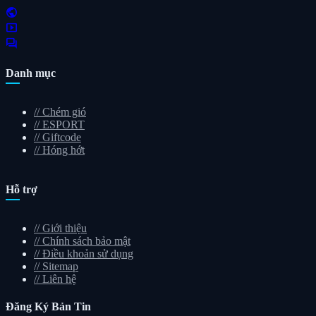
public
smart_display
forum
Danh mục
//
Chém gió
//
ESPORT
//
Giftcode
//
Hóng hớt
Hỗ trợ
//
Giới thiệu
//
Chính sách bảo mật
//
Điều khoản sử dụng
//
Sitemap
//
Liên hệ
Đăng Ký
Bản Tin