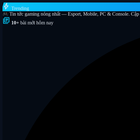
bolt
Trending
Tin tức gaming nóng nhất — Esport, Mobile, PC & Console. Cập 
library_books
10+
bài mới hôm nay