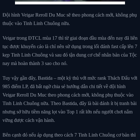
Đội hình Veigar Reroll Du Muc sẽ theo phong cách mới, không phụ
thuộc vào Tinh Linh Chuông nữa.
Veigar trong ĐTCL mùa 17 thì từ giai đoạn đầu mùa đến nay đã liên
tục được khuyến cáo là chỉ nên sử dụng trong lối đánh fast cấp lên 7
kẹp Tinh Linh Chuông và sau đó tận dung cơ chế nhân bản của Tộc
nay mà hoàn thành 3 sao cho nó.
Tuy vậy gần đây, Bastida – một kỳ thủ với mức rank Thách Đấu với
985 điểm LP, đã bất ngờ chia sẻ hướng dẫn chi tiết về đội hình
Veigar Reroll Du Muc theo phong cách mới, không phụ thuộc vào
Tinh Linh Chuông nữa. Theo Bastida, đây là bài đánh ít bị tranh bài
nhưng sở hữu tiềm năng lọt vào Top 1 rất lớn nếu người chơi nắm
vững được cách vận hành.
Bên cạnh đó nếu áp dụng theo cách 7 Tinh Linh Chuông cơ bản thì