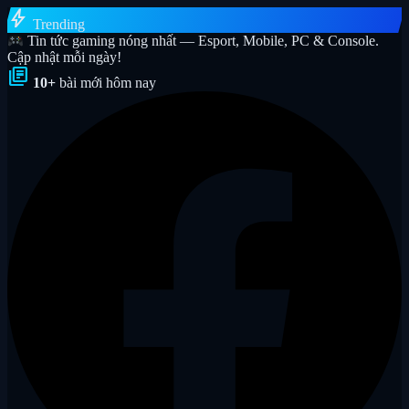
bolt
Trending
Tin tức gaming nóng nhất — Esport, Mobile, PC & Console.
Cập nhật mỗi ngày!
library_books
10+
bài mới hôm nay