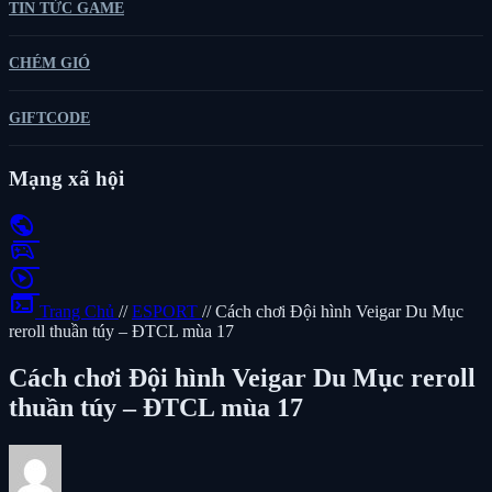
TIN TỨC GAME
CHÉM GIÓ
GIFTCODE
Mạng xã hội
public
sports_esports
play_circle
terminal
Trang Chủ
//
ESPORT
//
Cách chơi Đội hình Veigar Du Mục
reroll thuần túy – ĐTCL mùa 17
Cách chơi Đội hình Veigar Du Mục reroll
thuần túy – ĐTCL mùa 17