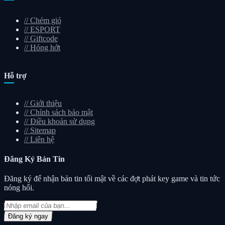
//
Chém gió
//
ESPORT
//
Giftcode
//
Hóng hớt
Hỗ trợ
//
Giới thiệu
//
Chính sách bảo mật
//
Điều khoản sử dụng
//
Sitemap
//
Liên hệ
Đăng Ký
Bản Tin
Đăng ký để nhận bản tin tối mật về các đợt phát key game và tin tức
nóng hổi.
Đăng ký ngay