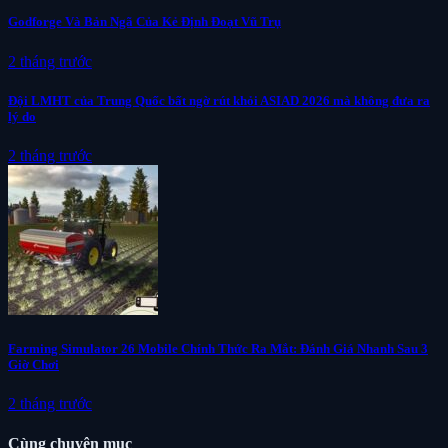
Godforge Và Bản Ngã Của Kẻ Định Đoạt Vũ Trụ
2 tháng trước
Đội LMHT của Trung Quốc bất ngờ rút khỏi ASIAD 2026 mà không đưa ra
lý do
2 tháng trước
Farming Simulator 26 Mobile Chính Thức Ra Mắt: Đánh Giá Nhanh Sau 3
Giờ Chơi
2 tháng trước
Cùng chuyên mục