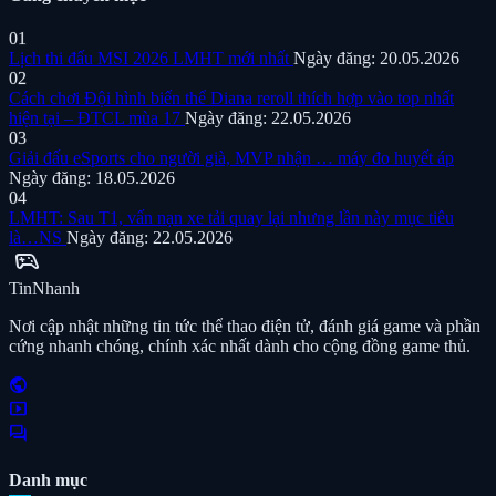
01
Lịch thi đấu MSI 2026 LMHT mới nhất
Ngày đăng: 20.05.2026
02
Cách chơi Đội hình biến thể Diana reroll thích hợp vào top nhất
hiện tại – ĐTCL mùa 17
Ngày đăng: 22.05.2026
03
Giải đấu eSports cho người già, MVP nhận … máy đo huyết áp
Ngày đăng: 18.05.2026
04
LMHT: Sau T1, vấn nạn xe tải quay lại nhưng lần này mục tiêu
là…NS
Ngày đăng: 22.05.2026
sports_esports
Tin
Nhanh
Nơi cập nhật những tin tức thể thao điện tử, đánh giá game và phần
cứng nhanh chóng, chính xác nhất dành cho cộng đồng game thủ.
public
smart_display
forum
Danh mục