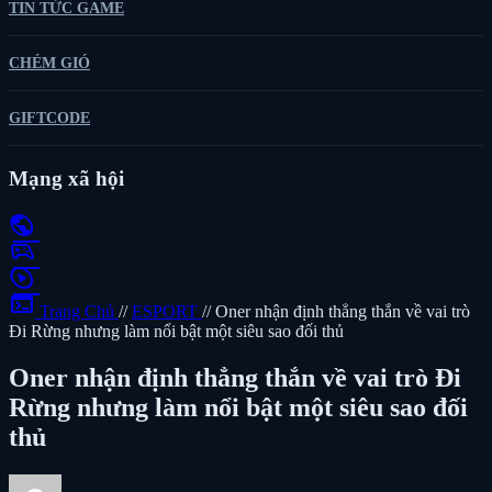
TIN TỨC GAME
CHÉM GIÓ
GIFTCODE
Mạng xã hội
public
sports_esports
play_circle
terminal
Trang Chủ
//
ESPORT
//
Oner nhận định thẳng thắn về vai trò
Đi Rừng nhưng làm nổi bật một siêu sao đối thủ
Oner nhận định thẳng thắn về vai trò Đi
Rừng nhưng làm nổi bật một siêu sao đối
thủ