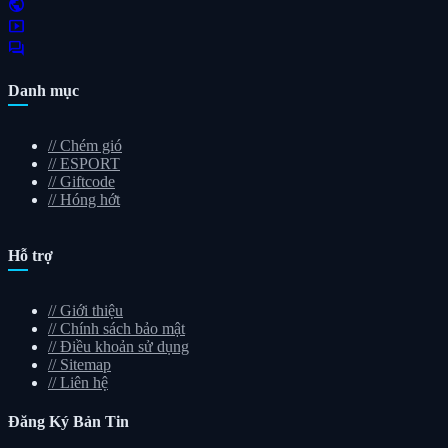
public
smart_display
forum
Danh mục
//
Chém gió
//
ESPORT
//
Giftcode
//
Hóng hớt
Hỗ trợ
//
Giới thiệu
//
Chính sách bảo mật
//
Điều khoản sử dụng
//
Sitemap
//
Liên hệ
Đăng Ký
Bản Tin