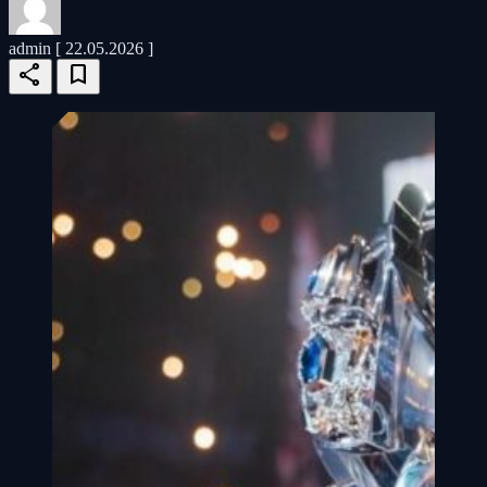
admin
[ 22.05.2026 ]
share
bookmark