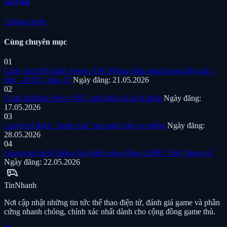
Giờ Chơi
2 tháng trước
Cùng chuyên mục
01
Cách chơi Đội hình Teemo Tiên Phong siêu mạnh trong tầm giá 1
tiền – ĐTCL mùa 17
Ngày đăng: 21.05.2026
02
Code Ballistic Hero VNG mới nhất và cách nhập
Ngày đăng:
17.05.2026
03
LazyFeel được “minh oan” sau nghi vấn vạ miệng
Ngày đăng:
28.05.2026
04
Gumayusi hé lộ thông tin khiến cộng đồng LMHT Việt ‘bùng nổ’
Ngày đăng: 22.05.2026
sports_esports
Tin
Nhanh
Nơi cập nhật những tin tức thể thao điện tử, đánh giá game và phần
cứng nhanh chóng, chính xác nhất dành cho cộng đồng game thủ.