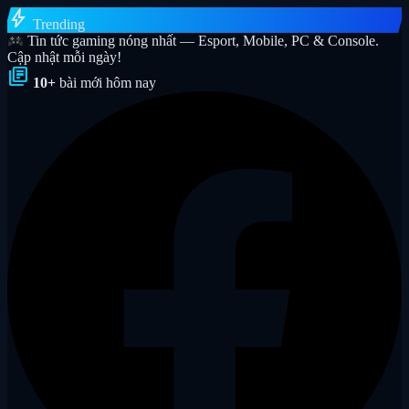
bolt
Trending
Tin tức gaming nóng nhất — Esport, Mobile, PC & Console.
Cập nhật mỗi ngày!
library_books
10+
bài mới hôm nay