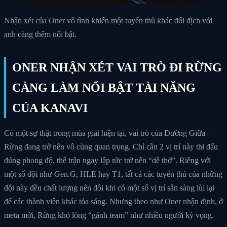
Nhận xét của Oner vô tình khiến một tuyển thủ khác đối địch với
anh càng thêm nổi bật.
ONER NHẬN XÉT VAI TRÒ ĐI RỪNG
CÀNG LÀM NỔI BẬT TÀI NĂNG
CỦA KANAVI
Có một sự thật trong mùa giải hiện tại, vai trò của Đường Giữa –
Rừng đang trở nên vô cùng quan trọng. Chỉ cần 2 vị trí này thi đấu
đúng phong độ, thế trận ngay lập tức trở nên “dễ thở”. Riêng với
một số đội như Gen.G, HLE hay T1, tất cả các tuyển thủ của những
đội này đều chất lượng nên đôi khi có một số vị trí sẵn sàng lùi lại
để các thành viên khác tỏa sáng. Nhưng theo như Oner nhận định, ở
meta mới, Rừng khó lòng “gánh team” như nhiều người kỳ vọng.