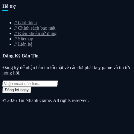
Hỗ trợ
//
Giới thiệu
//
Chính sách bảo mật
//
Điều khoản sử dụng
//
Sitemap
//
Liên hệ
Đăng Ký
Bản Tin
Đăng ký để nhận bản tin tối mật về các đợt phát key game và tin tức
nóng hổi.
Đăng ký ngay
© 2026
Tin Nhanh Game
. All rights reserved.