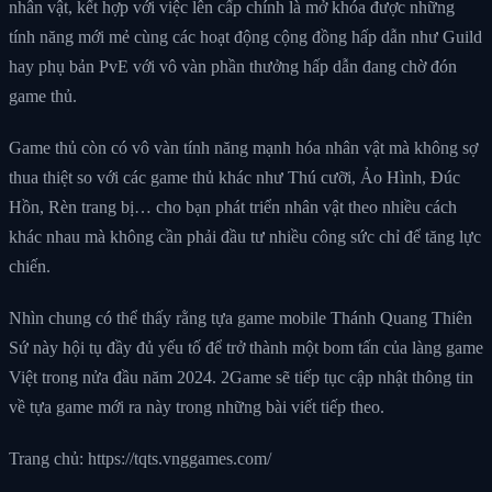
nhân vật, kết hợp với việc lên cấp chính là mở khóa được những
tính năng mới mẻ cùng các hoạt động cộng đồng hấp dẫn như Guild
hay phụ bản PvE với vô vàn phần thưởng hấp dẫn đang chờ đón
game thủ.
Game thủ còn có vô vàn tính năng mạnh hóa nhân vật mà không sợ
thua thiệt so với các game thủ khác như Thú cưỡi, Ảo Hình, Đúc
Hồn, Rèn trang bị… cho bạn phát triển nhân vật theo nhiều cách
khác nhau mà không cần phải đầu tư nhiều công sức chỉ để tăng lực
chiến.
Nhìn chung có thể thấy rằng tựa game mobile Thánh Quang Thiên
Sứ này hội tụ đầy đủ yếu tố để trở thành một bom tấn của làng game
Việt trong nửa đầu năm 2024. 2Game sẽ tiếp tục cập nhật thông tin
về tựa game mới ra này trong những bài viết tiếp theo.
Trang chủ: https://tqts.vnggames.com/