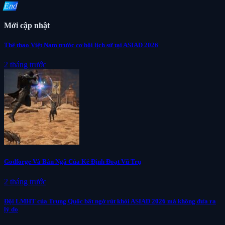
End
Mới cập nhật
Thể thao Việt Nam trước cơ hội lịch sử tại ASIAD 2026
2 tháng trước
Godforge Và Bản Ngã Của Kẻ Định Đoạt Vũ Trụ
2 tháng trước
Đội LMHT của Trung Quốc bất ngờ rút khỏi ASIAD 2026 mà không đưa ra
lý do