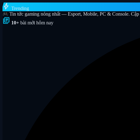
bolt
Trending
Tin tức gaming nóng nhất — Esport, Mobile, PC & Console. Cập 
library_books
10+
bài mới hôm nay