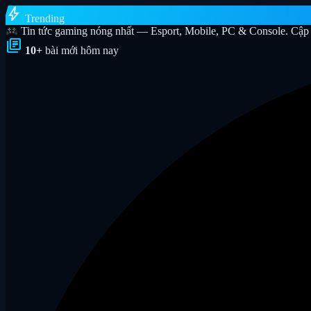
bolt
Trending
Tin tức gaming nóng nhất — Esport, Mobile, PC & Console. Cập 
library_books
10+
bài mới hôm nay