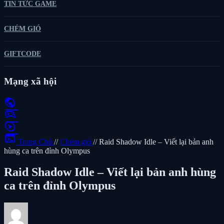
TIN TỨC GAME
CHÉM GIÓ
GIFTCODE
Mạng xã hội
public
sports_esports
play_circle
terminal
Trang Chủ
//
Chém gió
//
Raid Shadow Idle – Viết lại bản anh
hùng ca trên đỉnh Olympus
Raid Shadow Idle – Viết lại bản anh hùng
ca trên đỉnh Olympus