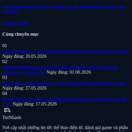
Farming Simulator 26 Mobile Chính Thức Ra Mắt: Đánh Giá Nhanh Sau 3
Giờ Chơi
2 tháng trước
Cùng chuyên mục
01
Desert Warrior – Thức tỉnh bản năng chiến binh để giải cứu sa mạc
Ngày đăng: 20.05.2026
02
Farming Simulator 26 Mobile Chính Thức Ra Mắt: Đánh Giá
Nhanh Sau 3 Giờ Chơi
Ngày đăng: 01.06.2026
03
RELLION: NPC Survival – Tìm lại bản ngã trong thế giới ảo ảnh
Ngày đăng: 27.05.2026
04
Rogue Legacy – Khi cái chết là sự khởi đầu của một gia tộc huyền
thoại
Ngày đăng: 17.05.2026
sports_esports
Tin
Nhanh
Nơi cập nhật những tin tức thể thao điện tử, đánh giá game và phần