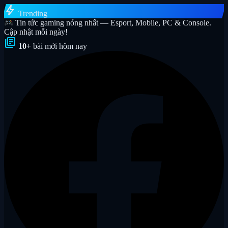
bolt
Trending
Tin tức gaming nóng nhất — Esport, Mobile, PC & Console.
Cập nhật mỗi ngày!
library_books
10+
bài mới hôm nay