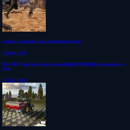
Godforge Và Bản Ngã Của Kẻ Định Đoạt Vũ Trụ
2 tháng trước
Đội LMHT của Trung Quốc bất ngờ rút khỏi ASIAD 2026 mà không đưa ra
lý do
2 tháng trước