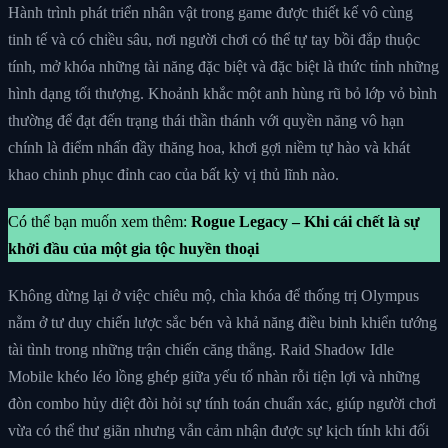
Hành trình phát triển nhân vật trong game được thiết kế vô cùng
tinh tế và có chiều sâu, nơi người chơi có thể tự tay bồi đắp thuộc
tính, mở khóa những tài năng đặc biệt và đặc biệt là thức tỉnh những
hình dạng tối thượng. Khoảnh khắc một anh hùng rũ bỏ lớp vỏ bình
thường để đạt đến trạng thái thần thánh với quyền năng vô hạn
chính là điểm nhấn đầy thăng hoa, khơi gợi niềm tự hào và khát
khao chinh phục đỉnh cao của bất kỳ vị thủ lĩnh nào.
Có thể bạn muốn xem thêm:
Rogue Legacy – Khi cái chết là sự
khởi đầu của một gia tộc huyền thoại
Không dừng lại ở việc chiêu mộ, chìa khóa để thống trị Olympus
nằm ở tư duy chiến lược sắc bén và khả năng điều binh khiển tướng
tài tình trong những trận chiến căng thẳng. Raid Shadow Idle
Mobile khéo léo lồng ghép giữa yếu tố nhàn rỗi tiện lợi và những
đòn combo hủy diệt đòi hỏi sự tính toán chuẩn xác, giúp người chơi
vừa có thể thư giãn nhưng vẫn cảm nhận được sự kịch tính khi đối