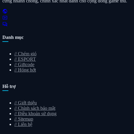
cứng nhanh chóng, chính xác nhất dành cho cộng đồng game thủ.
public
smart_display
forum
Danh mục
//
Chém gió
//
ESPORT
//
Giftcode
//
Hóng hớt
Hỗ trợ
//
Giới thiệu
//
Chính sách bảo mật
//
Điều khoản sử dụng
//
Sitemap
//
Liên hệ